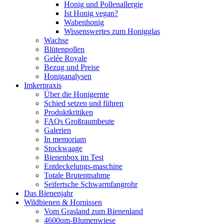
Honig und Pollenallergie
Ist Honig vegan?
Wabenhonig
Wissenswertes zum Honigglas
Wachse
Blütenpollen
Gelée Royale
Bezug und Preise
Honiganalysen
Imkerpraxis
Über die Honigernte
Schied setzen und führen
Produktkritiken
FAQs Großraumbeute
Galerien
In memoriam
Stockwaage
Bienenbox im Test
Entdeckelungs-maschine
Totale Brutentnahme
Seifertsche Schwarmfangrohr
Das Bienenjahr
Wildbienen & Hornissen
Vom Grasland zum Bienenland
4600qm-Blumenwiese