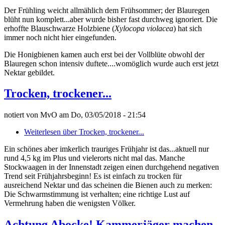
Der Frühling weicht allmählich dem Frühsommer; der Blauregen
blüht nun komplett...aber wurde bisher fast durchweg ignoriert. Die
erhoffte Blauschwarze Holzbiene (
Xylocopa violacea
) hat sich
immer noch nicht hier eingefunden.
Die Honigbienen kamen auch erst bei der Vollblüte obwohl der
Blauregen schon intensiv duftete....womöglich wurde auch erst jetzt
Nektar gebildet.
Trocken, trockener...
notiert von
MvO
am
Do, 03/05/2018 - 21:54
Weiterlesen
über Trocken, trockener...
Ein schönes aber imkerlich trauriges Frühjahr ist das...aktuell nur
rund 4,5 kg im Plus und vielerorts nicht mal das. Manche
Stockwaagen in der Innenstadt zeigen einen durchgehend negativen
Trend seit Frühjahrsbeginn! Es ist einfach zu trocken für
ausreichend Nektar und das scheinen die Bienen auch zu merken:
Die Schwarmstimmung ist verhalten; eine richtige Lust auf
Vermehrung haben die wenigsten Völker.
Achtung Abocke! Kammerjäger machen