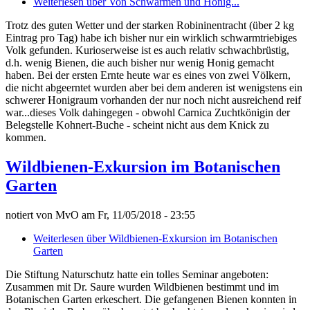
Weiterlesen
über Von Schwärmen und Honig...
Trotz des guten Wetter und der starken Robininentracht (über 2 kg
Eintrag pro Tag) habe ich bisher nur ein wirklich schwarmtriebiges
Volk gefunden. Kurioserweise ist es auch relativ schwachbrüstig,
d.h. wenig Bienen, die auch bisher nur wenig Honig gemacht
haben. Bei der ersten Ernte heute war es eines von zwei Völkern,
die nicht abgeerntet wurden aber bei dem anderen ist wenigstens ein
schwerer Honigraum vorhanden der nur noch nicht ausreichend reif
war...dieses Volk dahingegen - obwohl Carnica Zuchtkönigin der
Belegstelle Kohnert-Buche - scheint nicht aus dem Knick zu
kommen.
Wildbienen-Exkursion im Botanischen
Garten
notiert von
MvO
am
Fr, 11/05/2018 - 23:55
Weiterlesen
über Wildbienen-Exkursion im Botanischen
Garten
Die Stiftung Naturschutz hatte ein tolles Seminar angeboten:
Zusammen mit Dr. Saure wurden Wildbienen bestimmt und im
Botanischen Garten erkeschert. Die gefangenen Bienen konnten in