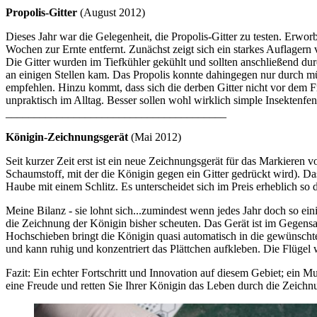
Propolis-Gitter
(August 2012)
Dieses Jahr war die Gelegenheit, die Propolis-Gitter zu testen. Erw
Wochen zur Ernte entfernt. Zunächst zeigt sich ein starkes Auflagern
Die Gitter wurden im Tiefkühler gekühlt und sollten anschließend dur
an einigen Stellen kam. Das Propolis konnte dahingegen nur durch m
empfehlen. Hinzu kommt, dass sich die derben Gitter nicht vor dem Fr
unpraktisch im Alltag. Besser sollen wohl wirklich simple Insektenfens
_______________________________________
Königin-Zeichnungsgerät
(Mai 2012)
Seit kurzer Zeit erst ist ein neue Zeichnungsgerät für das Markieren 
Schaumstoff, mit der die Königin gegen ein Gitter gedrückt wird). Da
Haube mit einem Schlitz. Es unterscheidet sich im Preis erheblich so d
Meine Bilanz - sie lohnt sich...zumindest wenn jedes Jahr doch so ei
die Zeichnung der Königin bisher scheuten. Das Gerät ist im Gegensa
Hochschieben bringt die Königin quasi automatisch in die gewünschte
und kann ruhig und konzentriert das Plättchen aufkleben. Die Flügel 
Fazit: Ein echter Fortschritt und Innovation auf diesem Gebiet; ein
eine Freude und retten Sie Ihrer Königin das Leben durch die Zeichnu