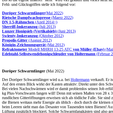
Fehl- und Glücksgriffen stelle ich folgend vor:
Doröper Schwarmfänger
(Mai 2022)
Rietsche Dampfwachspresse
(Maerz 2022)
DN 1,5-Rähmchen
(April 2014>)
Sherriff-Imkeranzug
(Juli 2013)
Lunzer Honigsieb (Vertikalsieb)
(Juni 2013)
Swienty-Imkeranzug
(Oktober 2012)
Propolis-Gitter
(August 2012)
Königin-Zeichnungsgerät
(Mai 2012)
Refraktometer
Modell MHRH 13-25 ATC
von Müller (Ebay)
(Mai
Edelstahl-Selbstwendehonigschleuder von Holtermann
(Februar 
Doröper Schwarmfänger
(Mai 2022)
Der Doröper Schwarmfänger wird u.a. bei
Holtermann
verkauft. Er i
Auf den ersten Blick wirkt der Kasten attraktiv: Direkt unter den
Bei vielen Nachschwärmen wird er damit problemlos seinen Job erfü
kg Plus-Vorschwarm fangen will! Denn mit seinen Maßen von 28 x 31 x
rundlichen Gitteröffnungen erweisen sich als tödliche Falle. Sie sin
die Bienen weitaus mehr Energie als üblich - doch durch die kleinen
beim Leeren sieht man das Desaster von Tausenden toten Bienen! Auf 
Lüftung zusätzlich blockiert. Solche Schwarmfangkästen sind also ger