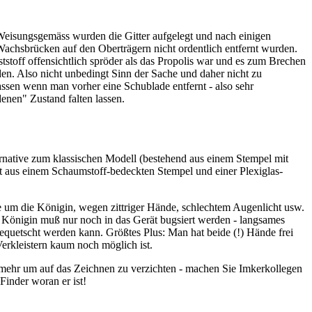
Weisungsgemäss wurden die Gitter aufgelegt und nach einigen
 Wachsbrücken auf den Oberträgern nicht ordentlich entfernt wurden.
tstoff offensichtlich spröder als das Propolis war und es zum Brechen
en. Also nicht unbedingt Sinn der Sache und daher nicht zu
assen wenn man vorher eine Schublade entfernt - also sehr
denen" Zustand falten lassen.
lternative zum klassischen Modell (bestehend aus einem Stempel mit
ht aus einem Schaumstoff-bedeckten Stempel und einer Plexiglas-
ge um die Königin, wegen zittriger Hände, schlechtem Augenlicht usw.
e Königin muß nur noch in das Gerät bugsiert werden - langsames
equetscht werden kann. Größtes Plus: Man hat beide (!) Hände frei
Verkleistern kaum noch möglich ist.
d mehr um auf das Zeichnen zu verzichten - machen Sie Imkerkollegen
Finder woran er ist!