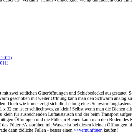
 2011)
2011)
st mit zwei seitlichen Gitteröffnungen und Schiebedeckel ausgestattet.
 Schwarm geschoben mit weiter Öffnung kann man den Schwarm analog z
llen. Doch wie immer zeigt sich die Leitung eines Schwarmfangkasten
 32 cm ist er schliechtweg zu klein! Selbst wenn man die Bienen alle
d zu klein für ausreichenden Luftaustausch und der beim Transport aufg
 mittigen Öffnungen und die Fülle an Bienen kann man den Boden des K
das Füttern/Ansprühen mit Wasser ist bei diesen kleinen Öffnungen nic
ade dann tödliche Fallen - besser einen
>>vernünftigen
kaufen!