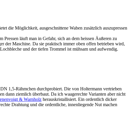
tet die Möglichkeit, ausgeschnittene Waben zusätzlich auszupressen
im Pressen läuft man in Gefahr, sich an dem heissen Äußeren zu
r der Maschine. Da sie praktisch immer oben offen betrieben wird,
n Lochbleche und der tiefen Trommel ist mühsam und aufwendig.
ür DN 1,5-Rähmchen durchprobiert. Die von Holtermann vertrieben
en dann ziemlich überbaut. Da ich waagerechte Varianten aber nicht
enenvoigt & Warnholz
herauskristallisiert. Ein ordentlich dicker
rechte Drahtung und die ordentliche, innenliegende Nut machen