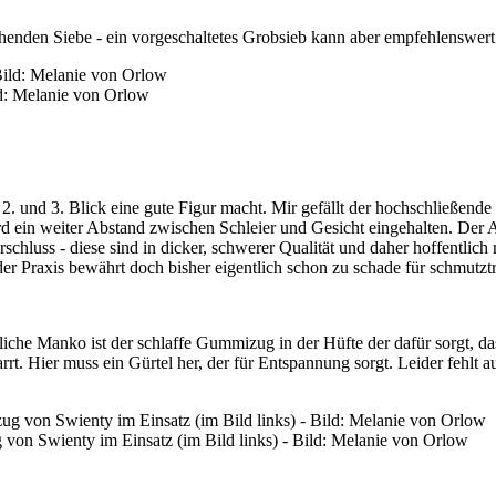
enden Siebe - ein vorgeschaltetes Grobsieb kann aber empfehlenswert s
ild: Melanie von Orlow
2. und 3. Blick eine gute Figur macht. Mir gefällt der hochschließende
 ein weiter Abstand zwischen Schleier und Gesicht eingehalten. Der A
rschluss - diese sind in dicker, schwerer Qualität und daher hoffentli
 der Praxis bewährt doch bisher eigentlich schon zu schade für schmutztr
iche Manko ist der schlaffe Gummizug in der Hüfte der dafür sorgt, d
t. Hier muss ein Gürtel her, der für Entspannung sorgt. Leider fehl
on Swienty im Einsatz (im Bild links) - Bild: Melanie von Orlow