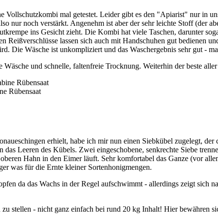
e Vollschutzkombi mal getestet. Leider gibt es den "Apiarist" nur in u
also nur noch verstärkt. Angenehm ist aber der sehr leichte Stoff (der
utkrempe ins Gesicht zieht. Die Kombi hat viele Taschen, darunter sogar
n Reißverschlüsse lassen sich auch mit Handschuhen gut bedienen und s
wird. Die Wäsche ist unkompliziert und das Waschergebnis sehr gut - ma
e Wäsche und schnelle, faltenfreie Trocknung. Weiterhin der beste alle
bine Rübensaat
ueschingen erhielt, habe ich mir nun einen Siebkübel zugelegt, der c
n das Leeren des Kübels. Zwei eingeschobene, senkrechte Siebe trenn
 oberen Hahn in den Eimer läuft. Sehr komfortabel das Ganze (vor alle
niger was für die Ernte kleiner Sortenhonigmengen.
fen da das Wachs in der Regel aufschwimmt - allerdings zeigt sich na
h zu stellen - nicht ganz einfach bei rund 20 kg Inhalt! Hier bewähre