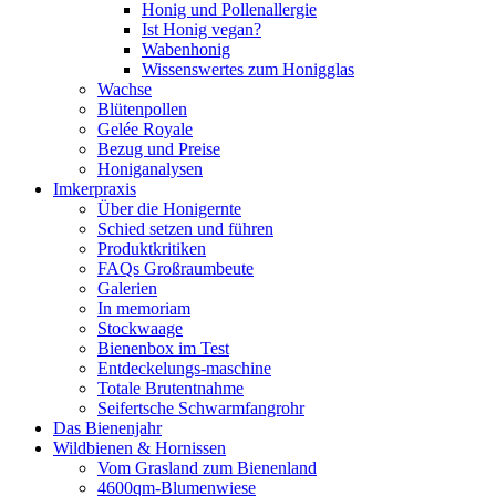
Honig und Pollenallergie
Ist Honig vegan?
Wabenhonig
Wissenswertes zum Honigglas
Wachse
Blütenpollen
Gelée Royale
Bezug und Preise
Honiganalysen
Imkerpraxis
Über die Honigernte
Schied setzen und führen
Produktkritiken
FAQs Großraumbeute
Galerien
In memoriam
Stockwaage
Bienenbox im Test
Entdeckelungs-maschine
Totale Brutentnahme
Seifertsche Schwarmfangrohr
Das Bienenjahr
Wildbienen & Hornissen
Vom Grasland zum Bienenland
4600qm-Blumenwiese