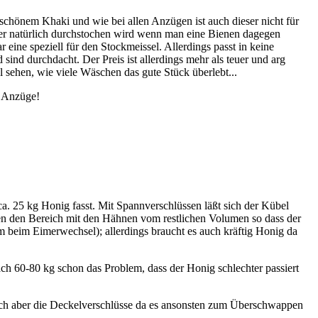
nschönem Khaki und wie bei allen Anzügen ist auch dieser nicht für
 aber natürlich durchstochen wird wenn man eine Bienen dagegen
 eine speziell für den Stockmeissel. Allerdings passt in keine
ind durchdacht. Der Preis ist allerdings mehr als teuer und arg
l sehen, wie viele Wäschen das gute Stück überlebt...
r Anzüge!
a. 25 kg Honig fasst. Mit Spannverschlüssen läßt sich der Kübel
en den Bereich mit den Hähnen vom restlichen Volumen so dass der
m beim Eimerwechsel); allerdings braucht es auch kräftig Honig da
ch 60-80 kg schon das Problem, dass der Honig schlechter passiert
n sich aber die Deckelverschlüsse da es ansonsten zum Überschwappen