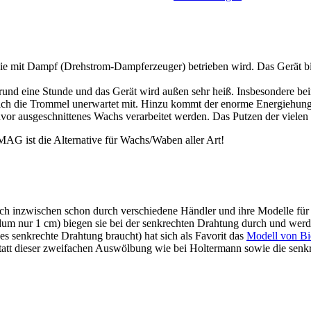
ie mit Dampf (Drehstrom-Dampferzeuger) betrieben wird. Das Gerät bie
t rund eine Stunde und das Gerät wird außen sehr heiß. Insbesondere be
ich die Trommel unerwartet mit. Hinzu kommt der enorme Energiehunge
uvor ausgeschnittenes Wachs verarbeitet werden. Das Putzen der viele
AG ist die Alternative für Wachs/Waben aller Art!
 mich inzwischen schon durch verschiedene Händler und ihre Modelle f
dum nur 1 cm) biegen sie bei der senkrechten Drahtung durch und werd
es senkrechte Drahtung braucht) hat sich als Favorit das
Modell von Bi
tatt dieser zweifachen Auswölbung wie bei Holtermann sowie die senk