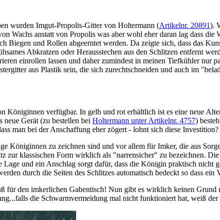
orben wurden Imgut-Propolis-Gitter von Holtermann (
Artikelnr. 20891
). 
 von Wachs anstatt von Propolis was aber wohl eher daran lag dass die
ch Biegen und Rollen abgeerntet werden. Da zeigte sich, dass das Kuns
ühsames Abkratzen oder Herausstechen aus den Schlitzen entfernt werd
ieren einrollen lassen und daher zumindest in meinen Tiefkühler nur p
tergitter aus Plastik sein, die sich zurechtschneiden und auch im "bela
von Königinnen verfügbar. In gelb und rot erhältlich ist es eine neue A
s neue Gerät (zu bestellen bei
Holtermann unter Artikelnr. 4757
) beste
ass man bei der Anschaffung eher zögert - lohnt sich diese Investition?
nige Königinnen zu zeichnen sind und vor allem für Imker, die aus Sor
tz zur klassischen Form wirklich als "narrensicher" zu bezeichnen. Di
 Lage und ein Anschlag sorgt dafür, dass die Königin praktisch nicht g
werden durch die Seiten des Schlitzes automatisch bedeckt so dass ein 
 Muß für den imkerlichen Gabentisch! Nun gibt es wirklich keinen Grun
ng...falls die Schwarmvermeidung mal nicht funktioniert hat, weiß der 