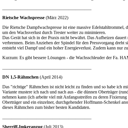
_______________________________________
Rietsche Wachspresse
(März 2022)
Die Rietsche Dampfwachspresse ist eine massive Edelstahltrommel, d
um den Wachsverlust durch Trester weiter zu minimieren.
Das Gerät hat sich in der Praxis nicht bewährt. Das Aufheizen dauer
verbrennen. Beim Anziehen der Spindel für den Pressvorgang dreht s
entsteht viel Dampf und ein hoher Energieverlust. Zudem kann nur z
Kurzum: Es gibt bessere Lösungen - die Wachsschleuder der Fa. HAM
_______________________________________
DN 1,5-Rähmchen
(April 2014)
Das "richtige" Rähmchen ist nicht leicht zu finden und so habe ich
Variante mustere ich nach und nach aus - die dünnen Oberträger (run
nehmen kann (ich arbeite viel mit Anfangsstreifen zu deren Fixierung 
Oberträger und ein einzelner, durchgehender Hoffmann-Schenkel ans
dieses Rähmchen zum bisher besten Kandidaten.
_______________________________________
Sherriff-Imkeranzug
(Juli 2013)