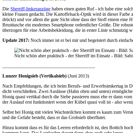
Die
Sherriff-Imkeranzüge
haben einen guten Ruf - ich habe eine solch
kleine Frauen gedacht. Die Kartoffelsack-Optik wird in dieser Farbe 
drückt) und vor allem die gute Sicht ohne dass der Stoff einem eine H
Brusttasche ein modernes Smartphone ordentlicher Größe. Die robuste
überzogen für eine Arbeitsbekleidung, die in erster Linie schmutzig 
Update 2017:
Noch immer ist er bei mir und begeistert durch einfach
Nicht schön aber praktisch - der Sherriff im Einsatz - Bild: Sa
_______________________________________
Lunzer Honigsieb (Vertikalsieb)
(Juni 2013)
Nach Empfehlungen, die ich beim Berufs- und Erwerbsimkertag in Dona
dicht verschließen. Zwei Auslässe (Hahn oben und unten) ermögliche
Honig quasi vertikal durch die Siebe passieren muss ehe er dann vom
der Auslauf erst funktioniert wenn der Kübel quasi voll ist - also we
Selbst bei Honig mit vielen Wachsteilchen kommt es kaum zum Verstop
und die Gefahr besteht, dass er das Grobsieb überflutet.
Hinzu kommt dass es für das Leeren erforderlich ist, den Bottich hoc
kommen kann. Das Leerlaufen dauert dann aber auch sehr lange.