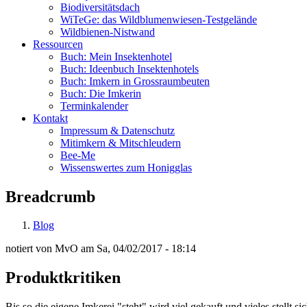
Biodiversitätsdach
WiTeGe: das Wildblumenwiesen-Testgelände
Wildbienen-Nistwand
Ressourcen
Buch: Mein Insektenhotel
Buch: Ideenbuch Insektenhotels
Buch: Imkern in Grossraumbeuten
Buch: Die Imkerin
Terminkalender
Kontakt
Impressum & Datenschutz
Mitimkern & Mitschleudern
Bee-Me
Wissenswertes zum Honigglas
Breadcrumb
Blog
notiert von
MvO
am
Sa, 04/02/2017 - 18:14
Produktkritiken
Bis so die eigene Imkerei "steht" wird viel gekauft und vieles stellt 