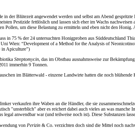
viele in der Blütezeit angewendet werden und selbst am Abend gesprit
isten Pestizide fettlöslich und lassen sich eher im Wachs nachweisen 
ten Pollen, um diese Belastung zu ermitteln und eben nicht den Honig. 
dass in 75 % der 24 untersuchten Honigproben aus Süddeutschland Thia
ner, Uni Wien: “Development of a Method for the Analysis of Neonicot
 in Apiculture”)
biotika
Streptomycin
, das im Obstbau ausnahmsweise zur Bekämpfung d
 2011 immerhin 9 Tonnen.
auschen im Blätterwald - einzene Landwirte hatten die noch blühende 
ig Imker verkaufen ihre Waben an die Händler, die sie zusammenschmelz
tisch "unsterblich" aber es reichert dabei auch vieles an was manche 
 legal anwendbar war (und teilweise noch ist). Diese Substanzen lass
Anwendung von
Perizin
& Co. verzichten doch sind die Mittel noch nachwe