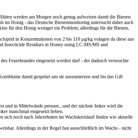
zte Blüten werden am Morgen noch genug aufweisen damit die Bienen
als im Honig - das Deutsche Bienenmonitoring untersucht daher auch
Also für den Honig weniger ein Problem; allerdings für die Bienen,
cloprid in Konzentrationen von 2 bis 110 μg/kg volagen da diese aus
inoid Insecticide Residues in Honey using LC-MS/MS and
es Feuerbrandes eingesetzt werden darf - der dadurch verseuchte
Kornblume damit gespritzt um sie auszumerzen und bis das Gift
en und in Mittelwände pressen...und der nächste Imker wird die
Imker manchmal eingesetzt heben.
en sich noch nach Jahrzehnten im Wachskreislauf finden wie aktuelle
isbar. Allerdings in der Regel fast ausschließlich im Wachs - nicht