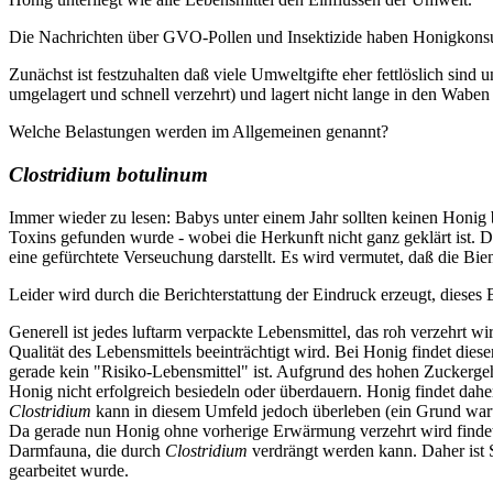
Die Nachrichten über GVO-Pollen und Insektizide haben Honigkonsume
Zunächst ist festzuhalten daß viele Umweltgifte eher fettlöslich sin
umgelagert und schnell verzehrt) und lagert nicht lange in den Waben 
Welche Belastungen werden im Allgemeinen genannt?
Clostridium botulinum
Immer wieder zu lesen: Babys unter einem Jahr sollten keinen Honig 
Toxins gefunden wurde - wobei die Herkunft nicht ganz geklärt ist. 
eine gefürchtete Verseuchung darstellt. Es wird vermutet, daß die B
Leider wird durch die Berichterstattung der Eindruck erzeugt, dieses
Generell ist jedes luftarm verpackte Lebensmittel, das roh verzehrt wi
Qualität des Lebensmittels beeinträchtigt wird. Bei Honig findet dies
gerade kein "Risiko-Lebensmittel" ist. Aufgrund des hohen Zuckergeh
Honig nicht erfolgreich besiedeln oder überdauern. Honig findet d
Clostridium
kann in diesem Umfeld jedoch überleben (ein Grund warum
Da gerade nun Honig ohne vorherige Erwärmung verzehrt wird findet e
Darmfauna, die durch
Clostridium
verdrängt werden kann. Daher ist S
gearbeitet wurde.