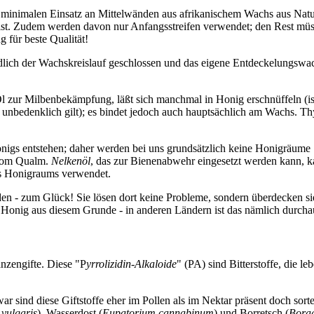
 minimalen Einsatz an Mittelwänden aus afrikanischem Wachs aus Nat
 ist. Zudem werden davon nur Anfangsstreifen verwendet; den Rest müs
g für beste Qualität!
ch der Wachskreislauf geschlossen und das eigene Entdeckelungswach
l zur Milbenbekämpfung, läßt sich manchmal in Honig erschnüffeln (ist 
 unbedenklich gilt); es bindet jedoch auch hauptsächlich am Wachs. T
igs entstehen; daher werden bei uns grundsätzlich keine Honigräume
 vom Qualm.
Nelkenöl
, das zur Bienenabwehr eingesetzt werden kann, 
es Honigraums verwendet.
den - zum Glück! Sie lösen dort keine Probleme, sondern überdecken sie
n Honig aus diesem Grunde - in anderen Ländern ist das nämlich durcha
anzengifte. Diese "P
yrrolizidin-Alkaloide
" (PA) sind Bitterstoffe, die 
ar sind diese Giftstoffe eher im Pollen als im Nektar präsent doch s
vulgaris
), Wasserdost (
Eupatorium cannabinum
) und Borretsch (
Borag