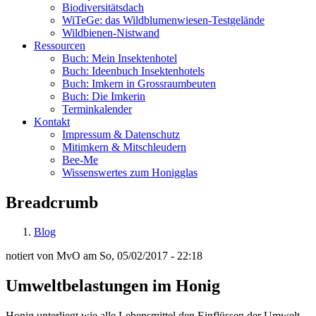
Biodiversitätsdach
WiTeGe: das Wildblumenwiesen-Testgelände
Wildbienen-Nistwand
Ressourcen
Buch: Mein Insektenhotel
Buch: Ideenbuch Insektenhotels
Buch: Imkern in Grossraumbeuten
Buch: Die Imkerin
Terminkalender
Kontakt
Impressum & Datenschutz
Mitimkern & Mitschleudern
Bee-Me
Wissenswertes zum Honigglas
Breadcrumb
Blog
notiert von
MvO
am
So, 05/02/2017 - 22:18
Umweltbelastungen im Honig
Honig unterliegt wie alle Lebensmittel den Einflüssen der Umwelt.