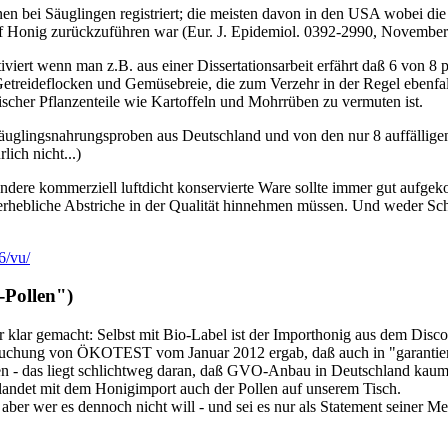
nen bei Säuglingen registriert; die meisten davon in den USA wobei die
auf Honig zurückzuführen war (Eur. J. Epidemiol. 0392-2990, November
iviert wenn man z.B. aus einer Dissertationsarbeit erfährt daß 6 von 8 p
Getreideflocken und Gemüsebreie, die zum Verzehr in der Regel ebenfall
discher Pflanzenteile wie Kartoffeln und Mohrrüben zu vermuten ist.
glingsnahrungsproben aus Deutschland und von den nur 8 auffälligen P
lich nicht...)
nd andere kommerziell luftdicht konservierte Ware sollte immer gut auf
erhebliche Abstriche in der Qualität hinnehmen müssen. Und weder Sch
6/vu/
-Pollen")
 klar gemacht: Selbst mit Bio-Label ist der Importhonig aus dem Disco
ersuchung von ÖKOTEST vom Januar 2012 ergab, daß auch in "garanti
 - das liegt schlichtweg daran, daß GVO-Anbau in Deutschland kaum ver
landet mit dem Honigimport auch der Pollen auf unserem Tisch.
 aber wer es dennoch nicht will - und sei es nur als Statement seiner M