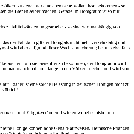
urvölkern zu denen wir eine chemische Vollanalyse bekommen - so
sen die Bienen selber machen. Gerade im Honigraum ist so nur
s zu MIttelwänden umgearbeitet - so sind wir unabhängig von
das der Fall dann gilt der Honig als nicht mehr verkehrsfähig und
hymol wird aber aufgrund dieser Wachsanreicherung bei uns ebenfalls
 "beräuchert" um sie bienenfrei zu bekommen; der Honigraum wird
kann man manchmal noch lange in den Völkern riechen und wird von
 nur - daher ist eine solche Belastung in deutschen Honigen nicht zu
us üblich!
lebertoxisch und Erbgut-verändernd wirken wobei es bisher nur
ortenreine Honige können hohe Gehalte aufweisen. Heimische Pflanzen
o officinalis
) sind bekannte PA-Produzenten.