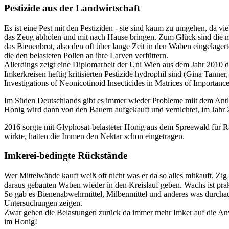
Pestizide aus der Landwirtschaft
Es ist eine Pest mit den Pestiziden - sie sind kaum zu umgehen, da 
das Zeug abholen und mit nach Hause bringen. Zum Glück sind die me
das Bienenbrot, also den oft über lange Zeit in den Waben eingelager
die den belasteten Pollen an ihre Larven verfüttern.
Allerdings zeigt eine Diplomarbeit der Uni Wien aus dem Jahr 2010 
Imkerkreisen heftig kritisierten Pestizide hydrophil sind (Gina Tan
Investigations of Neonicotinoid Insecticides in Matrices of Importance
Im Süden Deutschlands gibt es immer wieder Probleme miit dem Anti
Honig wird dann von den Bauern aufgekauft und vernichtet, im Jahr
2016 sorgte mit Glyphosat-belasteter Honig aus dem Spreewald für R
wirkte, hatten die Immen den Nektar schon eingetragen.
Imkerei-bedingte Rückstände
Wer Mittelwände kauft weiß oft nicht was er da so alles mitkauft. Z
daraus gebauten Waben wieder in den Kreislauf geben. Wachs ist prak
So gab es Bienenabwehrmittel, Milbenmittel und anderes was durchaus
Untersuchungen zeigen.
Zwar gehen die Belastungen zurück da immer mehr Imker auf die 
im Honig!