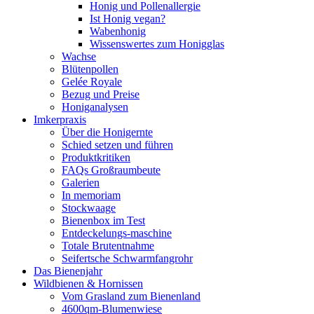
Honig und Pollenallergie
Ist Honig vegan?
Wabenhonig
Wissenswertes zum Honigglas
Wachse
Blütenpollen
Gelée Royale
Bezug und Preise
Honiganalysen
Imkerpraxis
Über die Honigernte
Schied setzen und führen
Produktkritiken
FAQs Großraumbeute
Galerien
In memoriam
Stockwaage
Bienenbox im Test
Entdeckelungs-maschine
Totale Brutentnahme
Seifertsche Schwarmfangrohr
Das Bienenjahr
Wildbienen & Hornissen
Vom Grasland zum Bienenland
4600qm-Blumenwiese