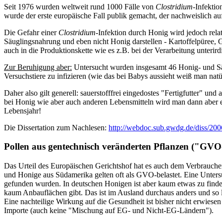
Seit 1976 wurden weltweit rund 1000 Fälle von
Clostridium
-Infektio
wurde der erste europäische Fall publik gemacht, der nachweislich 
Die Gefahr einer
Clostridium
-Infektion durch Honig wird jedoch relat
Säuglingsnahrung und eben nicht Honig darstellen - Kartoffelpüree, 
auch in die Produktionskette wie es z.B. bei der Verarbeitung unterir
Zur Beruhigung aber:
Untersucht wurden insgesamt 46 Honig- und Säu
Versuchstiere zu infizieren (wie das bei Babys aussieht weiß man natür
Daher also gilt generell: sauerstofffrei eingedostes "Fertigfutter" u
bei Honig wie aber auch anderen Lebensmitteln wird man dann aber 
Lebensjahr!
Die Dissertation zum Nachlesen:
http://webdoc.sub.gwdg.de/diss/200
Pollen aus gentechnisch veränderten Pflanzen ("GVO
Das Urteil des Europäischen Gerichtshof hat es auch dem Verbraucher
und Honige aus Südamerika gelten oft als GVO-belastet. Eine Unt
gefunden wurden. In deutschen Honigen ist aber kaum etwas zu finden
kaum Anbauflächen gibt. Das ist im Ausland durchaus anders und so 
Eine nachteilige Wirkung auf die Gesundheit ist bisher nicht erwiesen
Importe (auch keine "Mischung auf EG- und Nicht-EG-Ländern").