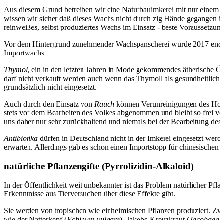
Aus diesem Grund betreiben wir eine Naturbauimkerei mit nur einem
wissen wir sicher daß dieses Wachs nicht durch zig Hände gegangen
reinweißes, selbst produziertes Wachs im Einsatz - beste Voraussetzun
Vor dem Hintergrund zunehmender Wachspanscherei wurde 2017 endli
Importwachs.
T
hymol
, ein in den letzten Jahren in Mode gekommendes ätherische Ö
darf nicht verkauft werden auch wenn das Thymoll als gesundheitlich
grundsätzlich nicht eingesetzt.
Auch durch den Einsatz von
Rauch
können Verunreinigungen des Hon
stets vor dem Bearbeiten des Volkes abgenommen und bleibt so frei
uns daher nur sehr zurückhaltend und niemals bei der Bearbeitung d
Antibiotika
dürfen in Deutschland nicht in der Imkerei eingesetzt wer
erwarten. Allerdings gab es schon einen Importstopp für chinesische
natürliche Pflanzengifte (Pyrrolizidin-Alkaloid)
In der Öffentlichkeit weit unbekannter ist das Problem natürlicher Pfl
Erkenntnisse aus Tierversuchen über diese Effekte gibt.
Sie werden von tropischen wie einheimischen Pflanzen produziert. Zw
wie der Natterkopf (
Echinum vulgare
), Jakobs-Kreuzkraut (
Jacobaea 