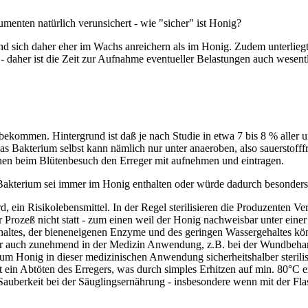
nten natürlich verunsichert - wie "sicher" ist Honig?
d und sich daher eher im Wachs anreichern als im Honig. Zudem unterlie
- daher ist die Zeit zur Aufnahme eventueller Belastungen auch wesentl
bekommen. Hintergrund ist daß je nach Studie in etwa 7 bis 8 % aller 
Das Bakterium selbst kann nämlich nur unter anaeroben, also sauerstof
ienen beim Blütenbesuch den Erreger mit aufnehmen und eintragen.
 Bakterium sei immer im Honig enthalten oder würde dadurch besonders g
rd, ein Risikolebensmittel. In der Regel sterilisieren die Produzenten 
er Prozeß nicht statt - zum einen weil der Honig nachweisbar unter ein
altes, der bieneneigenen Enzyme und des geringen Wassergehaltes könn
aher auch zunehmend in der Medizin Anwendung, z.B. bei der Wundbeha
 Honig in dieser medizinischen Anwendung sicherheitshalber sterilis
in Abtöten des Erregers, was durch simples Erhitzen auf min. 80°C er
auberkeit bei der Säuglingsernährung - insbesondere wenn mit der Flas