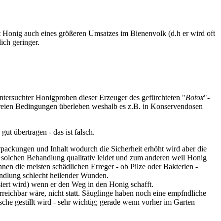
gt Honig auch eines größeren Umsatzes im Bienenvolk (d.h er wird oft
ich geringer.
untersuchter Honigproben dieser Erzeuger des gefürchteten "
Botox
"-
ffreien Bedingungen überleben weshalb es z.B. in Konservendosen
ut übertragen - das ist falsch.
Verpackungen und Inhalt wodurch die Sicherheit erhöht wird aber die
er solchen Behandlung qualitativ leidet und zum anderen weil Honig
en die meisten schädlichen Erreger - ob Pilze oder Bakterien -
ndlung schlecht heilender Wunden.
iert wird) wenn er den Weg in den Honig schafft.
reichbar wäre, nicht statt. Säuglinge haben noch eine empfndliche
che gestillt wird - sehr wichtig; gerade wenn vorher im Garten