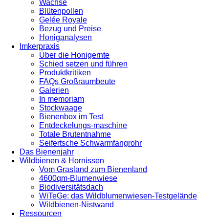
Wachse
Blütenpollen
Gelée Royale
Bezug und Preise
Honiganalysen
Imkerpraxis
Über die Honigernte
Schied setzen und führen
Produktkritiken
FAQs Großraumbeute
Galerien
In memoriam
Stockwaage
Bienenbox im Test
Entdeckelungs-maschine
Totale Brutentnahme
Seifertsche Schwarmfangrohr
Das Bienenjahr
Wildbienen & Hornissen
Vom Grasland zum Bienenland
4600qm-Blumenwiese
Biodiversitätsdach
WiTeGe: das Wildblumenwiesen-Testgelände
Wildbienen-Nistwand
Ressourcen