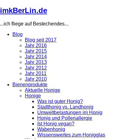
Direkt
imkBerLin.de
zum
Inhalt
...ich fliege auf Bestechendes...
Blog
Blog seit 2017
Main
Jahr 2016
navigation
Jahr 2015
Jahr 2014
Jahr 2013
Jahr 2012
Jahr 2011
Jahr 2010
Bienenprodukte
Aktuelle Honige
Honige
Was ist guter Honig?
Stadthonig vs. Landhonig
Umweltbelastungen im Honig
Honig und Pollenallergie
Ist Honig vegan?
Wabenhonig
Wissenswertes zum Honigglas