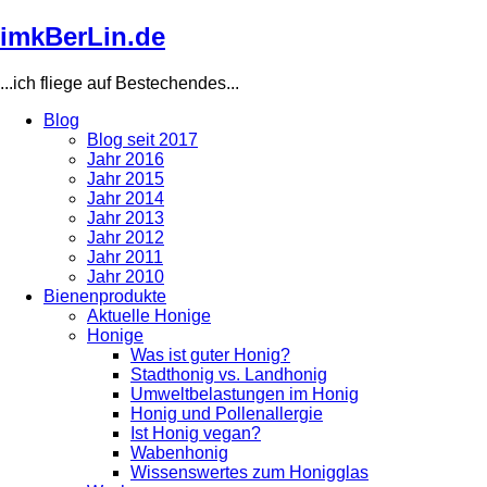
Direkt
imkBerLin.de
zum
Inhalt
...ich fliege auf Bestechendes...
Blog
Blog seit 2017
Main
Jahr 2016
navigation
Jahr 2015
Jahr 2014
Jahr 2013
Jahr 2012
Jahr 2011
Jahr 2010
Bienenprodukte
Aktuelle Honige
Honige
Was ist guter Honig?
Stadthonig vs. Landhonig
Umweltbelastungen im Honig
Honig und Pollenallergie
Ist Honig vegan?
Wabenhonig
Wissenswertes zum Honigglas