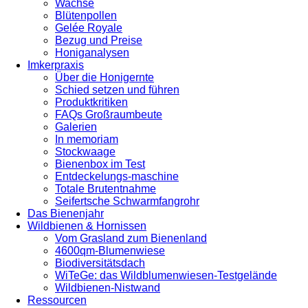
Wachse
Blütenpollen
Gelée Royale
Bezug und Preise
Honiganalysen
Imkerpraxis
Über die Honigernte
Schied setzen und führen
Produktkritiken
FAQs Großraumbeute
Galerien
In memoriam
Stockwaage
Bienenbox im Test
Entdeckelungs-maschine
Totale Brutentnahme
Seifertsche Schwarmfangrohr
Das Bienenjahr
Wildbienen & Hornissen
Vom Grasland zum Bienenland
4600qm-Blumenwiese
Biodiversitätsdach
WiTeGe: das Wildblumenwiesen-Testgelände
Wildbienen-Nistwand
Ressourcen