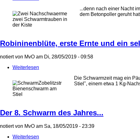
Überraschung
...denn nach einer Nacht i
beim
dem Betonpoller geruht ha
Schwarmeinlauf...
zwei Schwarmtrauben in
der Kiste
Robininenblüte, erste Ernte und ein se
notiert von
MvO
am
Di, 28/05/2019 - 09:58
Weiterlesen
über
Robininenblüte,
Die Schwarmzeit mag ein Päus
erste
Stiel", einem etwa 1 Kg-Nac
Ernte
Bienenschwarm am
und
Stiel
ein
seltener
Fund
Der 8. Schwarm des Jahres...
notiert von
MvO
am
Sa, 18/05/2019 - 23:39
Weiterlesen
über