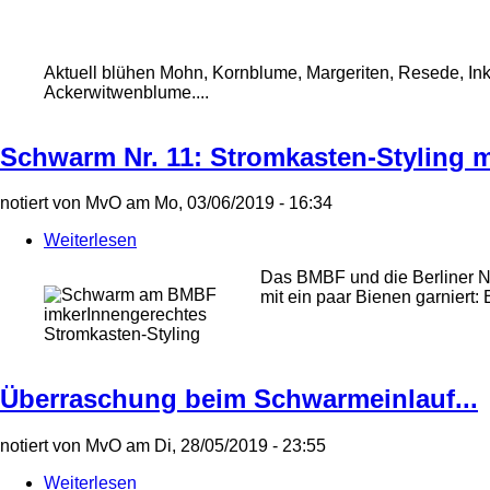
Aktuell blühen Mohn, Kornblume, Margeriten, Resede, Ink
Ackerwitwenblume....
Schwarm Nr. 11: Stromkasten-Styling 
notiert von
MvO
am
Mo, 03/06/2019 - 16:34
Weiterlesen
über
Schwarm
Das BMBF und die Berliner N
Nr.
mit ein paar Bienen garniert:
11:
imkerInnengerechtes
Stromkasten-
Stromkasten-Styling
Styling
mal
anders
Überraschung beim Schwarmeinlauf...
notiert von
MvO
am
Di, 28/05/2019 - 23:55
Weiterlesen
über