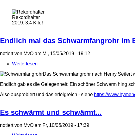
Der
8.
Schwarm
Rekordhalter
des
2019: 3,4 Kilo!
Jahres...
Endlich mal das Schwarmfangrohr im E
notiert von
MvO
am
Mi, 15/05/2019 - 19:12
Weiterlesen
über
Endlich
Das Schwarmfangrohr nach Henry Seifert w
mal
das
Endlich gab es die Gelegenheit: Ein schöner Schwarm hing sch
Schwarmfangrohr
im
Also ausprobiert und das erfolgreich - siehe
https://www.hymen
Einsatz!
Es schwärmt und schwärmt...
notiert von
MvO
am
Fr, 10/05/2019 - 17:39