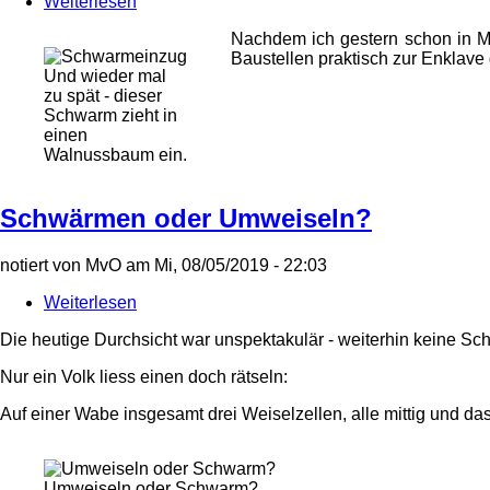
Weiterlesen
über
Es
Nachdem ich gestern schon in Mi
schwärmt
Baustellen praktisch zur Enklave
und
Und wieder mal
schwärmt...
zu spät - dieser
Schwarm zieht in
einen
Walnussbaum ein.
Schwärmen oder Umweiseln?
notiert von
MvO
am
Mi, 08/05/2019 - 22:03
Weiterlesen
über
Schwärmen
Die heutige Durchsicht war unspektakulär - weiterhin keine S
oder
Umweiseln?
Nur ein Volk liess einen doch rätseln:
Auf einer Wabe insgesamt drei Weiselzellen, alle mittig und da
Umweiseln oder Schwarm?