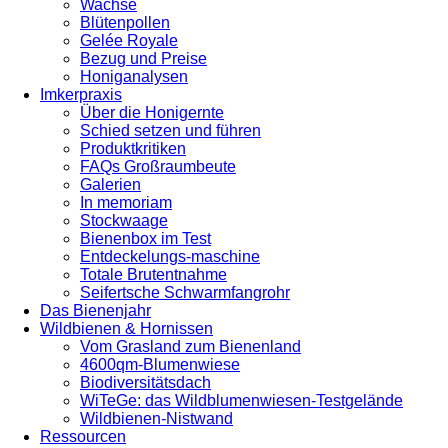
Wachse
Blütenpollen
Gelée Royale
Bezug und Preise
Honiganalysen
Imkerpraxis
Über die Honigernte
Schied setzen und führen
Produktkritiken
FAQs Großraumbeute
Galerien
In memoriam
Stockwaage
Bienenbox im Test
Entdeckelungs-maschine
Totale Brutentnahme
Seifertsche Schwarmfangrohr
Das Bienenjahr
Wildbienen & Hornissen
Vom Grasland zum Bienenland
4600qm-Blumenwiese
Biodiversitätsdach
WiTeGe: das Wildblumenwiesen-Testgelände
Wildbienen-Nistwand
Ressourcen