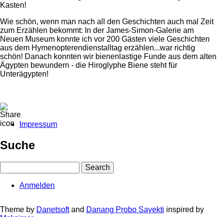
Kasten!
Wie schön, wenn man nach all den Geschichten auch mal Zeit
zum Erzählen bekommt: In der James-Simon-Galerie am
Neuen Museum konnte ich vor 200 Gästen viele Geschichten
aus dem Hymenopterendienstalltag erzählen...war richtig
schön! Danach konnten wir bienenlastige Funde aus dem alten
Ägypten bewundern - die Hiroglyphe Biene steht für
Unterägypten!
Impressum
Fußbereichsmenü
Suche
Search
Anmelden
User
account
Theme by
Danetsoft
and
Danang Probo Sayekti
inspired by