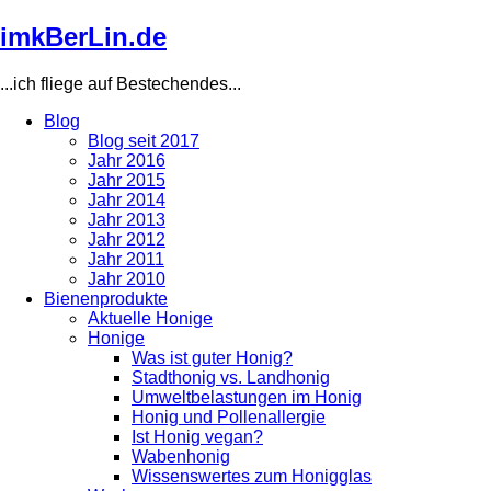
Direkt
imkBerLin.de
zum
Inhalt
...ich fliege auf Bestechendes...
Blog
Blog seit 2017
Main
Jahr 2016
navigation
Jahr 2015
Jahr 2014
Jahr 2013
Jahr 2012
Jahr 2011
Jahr 2010
Bienenprodukte
Aktuelle Honige
Honige
Was ist guter Honig?
Stadthonig vs. Landhonig
Umweltbelastungen im Honig
Honig und Pollenallergie
Ist Honig vegan?
Wabenhonig
Wissenswertes zum Honigglas