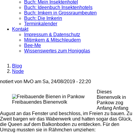
Buch: Mein Insektenhotel
Buch: Ideenbuch Insektenhotels
Buch: Imkern in Grossraumbeuten
Buch: Die Imkerin
Terminkalender
Kontakt
Impressum & Datenschutz
Mitimkern & Mitschleudern
Bee-Me
Wissenswertes zum Honigglas
Blog
Node
Breadcrumb
notiert von
MvO
am
Sa, 24/08/2019 - 22:20
Dieses
Bienenvolk in
Freibauendes Bienenvolk
Pankow zog
Anfang Anfang
August an das Fenster und beschloss, im Freien zu bauen. Zu
Zweit bargen wir das Wabenwerk und hatten sogar das Glück,
die Queen auf dem Balkonboden zu entdecken. Für den
Umzug mussten sie in Rähmchen umziehen: