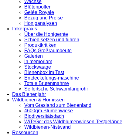
Wachse
Blütenpollen
Gelée Royale
Bezug und Preise
Honiganalysen
Imkerpraxis
Über die Honigernte
Schied setzen und führen
Produktkritiken
FAQs Großraumbeute
Galerien
In memoriam
Stockwaage
Bienenbox im Test
Entdeckelungs-maschine
Totale Brutentnahme
Seifertsche Schwarmfangrohr
Das Bienenjahr
Wildbienen & Hornissen
Vom Grasland zum Bienenland
4600qm-Blumenwiese
Biodiversitätsdach
WiTeGe: das Wildblumenwiesen-Testgelände
Wildbienen-Nistwand
Ressourcen