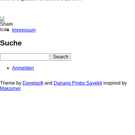
Impressum
Fußbereichsmenü
Suche
Search
Anmelden
User
account
Theme by
Danetsoft
and
Danang Probo Sayekti
inspired by
Maksimer
menu