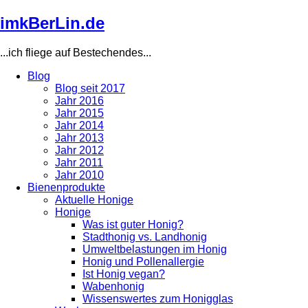
Direkt
imkBerLin.de
zum
Inhalt
...ich fliege auf Bestechendes...
Blog
Blog seit 2017
Main
Jahr 2016
navigation
Jahr 2015
Jahr 2014
Jahr 2013
Jahr 2012
Jahr 2011
Jahr 2010
Bienenprodukte
Aktuelle Honige
Honige
Was ist guter Honig?
Stadthonig vs. Landhonig
Umweltbelastungen im Honig
Honig und Pollenallergie
Ist Honig vegan?
Wabenhonig
Wissenswertes zum Honigglas