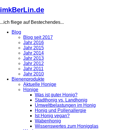
Direkt
imkBerLin.de
zum
Inhalt
...ich fliege auf Bestechendes...
Blog
Blog seit 2017
Main
Jahr 2016
navigation
Jahr 2015
Jahr 2014
Jahr 2013
Jahr 2012
Jahr 2011
Jahr 2010
Bienenprodukte
Aktuelle Honige
Honige
Was ist guter Honig?
Stadthonig vs. Landhonig
Umweltbelastungen im Honig
Honig und Pollenallergie
Ist Honig vegan?
Wabenhonig
Wissenswertes zum Honigglas