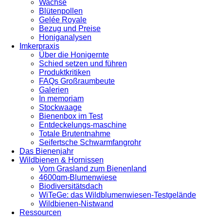
Wachse
Blütenpollen
Gelée Royale
Bezug und Preise
Honiganalysen
Imkerpraxis
Über die Honigernte
Schied setzen und führen
Produktkritiken
FAQs Großraumbeute
Galerien
In memoriam
Stockwaage
Bienenbox im Test
Entdeckelungs-maschine
Totale Brutentnahme
Seifertsche Schwarmfangrohr
Das Bienenjahr
Wildbienen & Hornissen
Vom Grasland zum Bienenland
4600qm-Blumenwiese
Biodiversitätsdach
WiTeGe: das Wildblumenwiesen-Testgelände
Wildbienen-Nistwand
Ressourcen