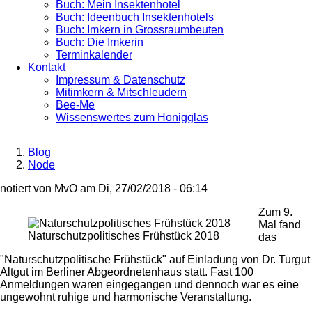
Buch: Mein Insektenhotel
Buch: Ideenbuch Insektenhotels
Buch: Imkern in Grossraumbeuten
Buch: Die Imkerin
Terminkalender
Kontakt
Impressum & Datenschutz
Mitimkern & Mitschleudern
Bee-Me
Wissenswertes zum Honigglas
Blog
Node
Breadcrumb
notiert von
MvO
am
Di, 27/02/2018 - 06:14
Zum 9.
Mal fand
Naturschutzpolitisches Frühstück 2018
das
"Naturschutzpolitische Frühstück" auf Einladung von Dr. Turgut
Altgut im Berliner Abgeordnetenhaus statt. Fast 100
Anmeldungen waren eingegangen und dennoch war es eine
ungewohnt ruhige und harmonische Veranstaltung.