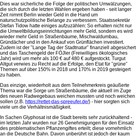
Dies war sicherliche die Folge der politischen Umwälzungen,
die sich durch die letzten Wahlen ergeben haben - seit langer
Zeit nimmt Berlin wieder Geld in die Hand um
naturschutzpolitische Belange zu verbessern. Staatssekretär
Stefan Tidow hatte einiges aufzuzählen: So erhalten nicht nur
die Umweltbildungseinrichtungen mehr Geld, sondern es wird
wieder mehr Geld in Straßenbäume, Mischwaldumbau,
Gründächer und in den Ankauf von Grünflächen investiert.
Zudem ist der "Lange Tag der Stadtnatur" finanziell abgesichert
und das Taschengeld der FÖJler (Freiwilliges ökologisches
Jahr) wird um mehr als 100 € auf 480 € aufgestockt. Turgut
Altgut verwies zu Recht auf die Erfolge, den Etat für "grüne"
Themen auf über 150% in 2018 und 170% in 2019 gesteigert
zu haben.
Das einzige, wiederholt aus dem Teilnehmerkreis geäußerte
Thema war die Sorge um Straßenbäume, die aktuell im Zuge
des neuen Radwegebaus weichen mussten und noch weichen
sollen (z.B.
https://rettet-das-spreeufer.de/
) - hier sorgten sich
viele um die Verhältnismäßigkeit.
In Sachen Glyphosat ist die Stadt bereits sehr zurückhaltend -
im letzten Jahr wurden nur 26 Genehmigungen für den Einsatz
des problematischen Pflanzengiftes erteilt; diese vornehmlich
an die Deutsche Bahn. Davon unberührt ist jedoch der kaum