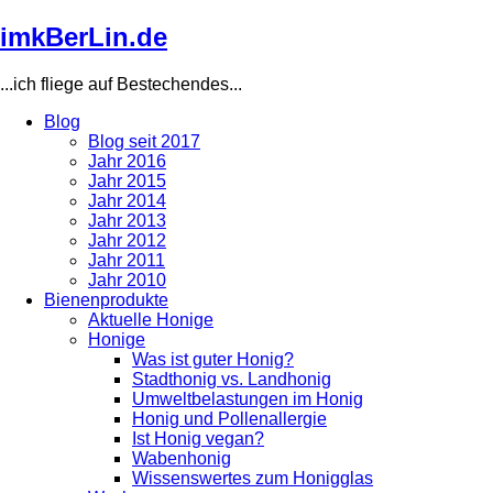
Direkt
imkBerLin.de
zum
Inhalt
...ich fliege auf Bestechendes...
Blog
Blog seit 2017
Main
Jahr 2016
navigation
Jahr 2015
Jahr 2014
Jahr 2013
Jahr 2012
Jahr 2011
Jahr 2010
Bienenprodukte
Aktuelle Honige
Honige
Was ist guter Honig?
Stadthonig vs. Landhonig
Umweltbelastungen im Honig
Honig und Pollenallergie
Ist Honig vegan?
Wabenhonig
Wissenswertes zum Honigglas