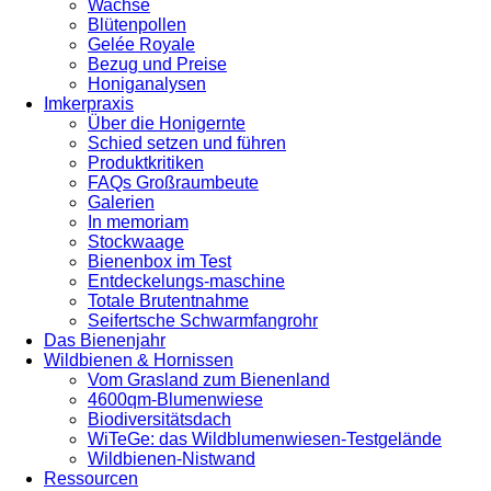
Wachse
Blütenpollen
Gelée Royale
Bezug und Preise
Honiganalysen
Imkerpraxis
Über die Honigernte
Schied setzen und führen
Produktkritiken
FAQs Großraumbeute
Galerien
In memoriam
Stockwaage
Bienenbox im Test
Entdeckelungs-maschine
Totale Brutentnahme
Seifertsche Schwarmfangrohr
Das Bienenjahr
Wildbienen & Hornissen
Vom Grasland zum Bienenland
4600qm-Blumenwiese
Biodiversitätsdach
WiTeGe: das Wildblumenwiesen-Testgelände
Wildbienen-Nistwand
Ressourcen