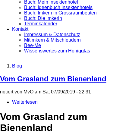
Buch: Mein Insektenhotel
Buch: Ideenbuch Insektenhotels
Buch: Imkern in Grossraumbeuten
Buch: Die Imkerin
Terminkalender
Kontakt
Impressum & Datenschutz
Mitimkern & Mitschleudern
Bee-Me
Wissenswertes zum Honigglas
Blog
Breadcrumb
Vom Grasland zum Bienenland
notiert von
MvO
am
Sa, 07/09/2019 - 22:31
Weiterlesen
über
Vom
Grasland
Vom Grasland zum
zum
Bienenland
Bienenland