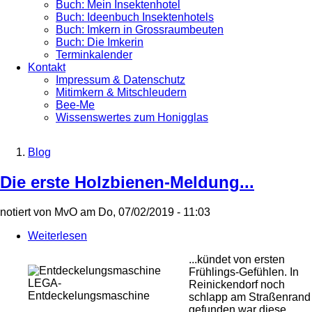
Buch: Mein Insektenhotel
Buch: Ideenbuch Insektenhotels
Buch: Imkern in Grossraumbeuten
Buch: Die Imkerin
Terminkalender
Kontakt
Impressum & Datenschutz
Mitimkern & Mitschleudern
Bee-Me
Wissenswertes zum Honigglas
Blog
Breadcrumb
Die erste Holzbienen-Meldung...
notiert von
MvO
am
Do, 07/02/2019 - 11:03
Weiterlesen
über
Die
...kündet von ersten
erste
Frühlings-Gefühlen. In
Holzbienen-
LEGA-
Reinickendorf noch
Meldung...
Entdeckelungsmaschine
schlapp am Straßenrand
gefunden war diese