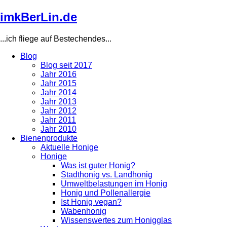
Direkt
imkBerLin.de
zum
Inhalt
...ich fliege auf Bestechendes...
Blog
Blog seit 2017
Main
Jahr 2016
navigation
Jahr 2015
Jahr 2014
Jahr 2013
Jahr 2012
Jahr 2011
Jahr 2010
Bienenprodukte
Aktuelle Honige
Honige
Was ist guter Honig?
Stadthonig vs. Landhonig
Umweltbelastungen im Honig
Honig und Pollenallergie
Ist Honig vegan?
Wabenhonig
Wissenswertes zum Honigglas