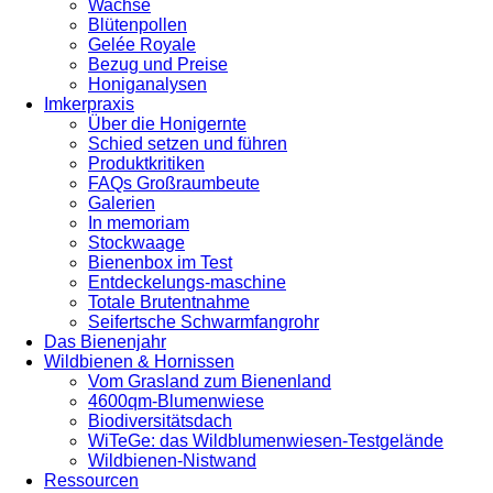
Wachse
Blütenpollen
Gelée Royale
Bezug und Preise
Honiganalysen
Imkerpraxis
Über die Honigernte
Schied setzen und führen
Produktkritiken
FAQs Großraumbeute
Galerien
In memoriam
Stockwaage
Bienenbox im Test
Entdeckelungs-maschine
Totale Brutentnahme
Seifertsche Schwarmfangrohr
Das Bienenjahr
Wildbienen & Hornissen
Vom Grasland zum Bienenland
4600qm-Blumenwiese
Biodiversitätsdach
WiTeGe: das Wildblumenwiesen-Testgelände
Wildbienen-Nistwand
Ressourcen