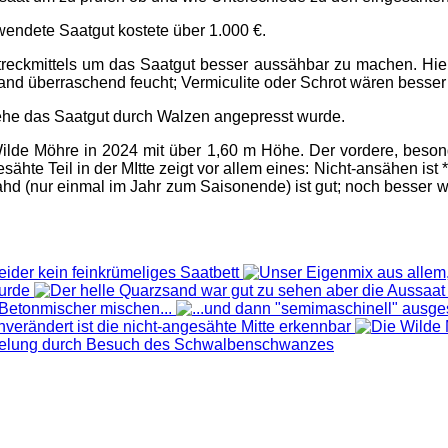
wendete Saatgut kostete über 1.000 €.
reckmittels um das Saatgut besser aussähbar zu machen. Hie
nd überraschend feucht; Vermiculite oder Schrot wären besse
he das Saatgut durch Walzen angepresst wurde.
ilde Möhre in 2024 mit über 1,60 m Höhe. Der vordere, besond
ähte Teil in der MItte zeigt vor allem eines: Nicht-ansähen ist 
ahd (nur einmal im Jahr zum Saisonende) ist gut; noch besser wä