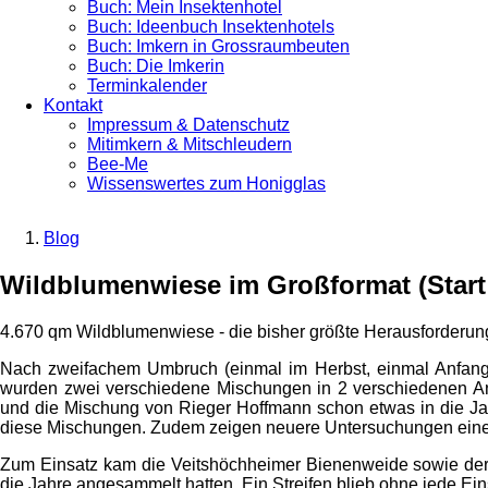
Buch: Mein Insektenhotel
Buch: Ideenbuch Insektenhotels
Buch: Imkern in Grossraumbeuten
Buch: Die Imkerin
Terminkalender
Kontakt
Impressum & Datenschutz
Mitimkern & Mitschleudern
Bee-Me
Wissenswertes zum Honigglas
Blog
Breadcrumb
Wildblumenwiese im Großformat (Start
4.670 qm Wildblumenwiese - die bisher größte Herausforderun
Nach zweifachem Umbruch (einmal im Herbst, einmal Anfang
wurden zwei verschiedene Mischungen in 2 verschiedenen An
und die Mischung von Rieger Hoffmann schon etwas in die Jah
diese Mischungen. Zudem zeigen neuere Untersuchungen ein
Zum Einsatz kam die Veitshöchheimer Bienenweide sowie der
die Jahre angesammelt hatten. Ein Streifen blieb ohne jede Ei