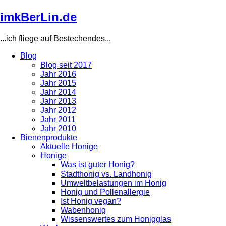
Direkt
imkBerLin.de
zum
Inhalt
...ich fliege auf Bestechendes...
Blog
Blog seit 2017
Main
Jahr 2016
navigation
Jahr 2015
Jahr 2014
Jahr 2013
Jahr 2012
Jahr 2011
Jahr 2010
Bienenprodukte
Aktuelle Honige
Honige
Was ist guter Honig?
Stadthonig vs. Landhonig
Umweltbelastungen im Honig
Honig und Pollenallergie
Ist Honig vegan?
Wabenhonig
Wissenswertes zum Honigglas