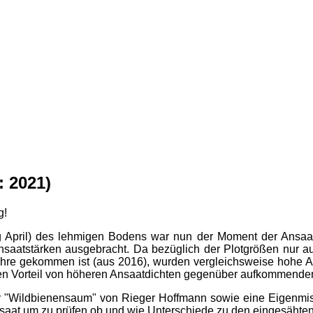
: 2021)
g!
 April) des lehmigen Bodens war nun der Moment der Ansaat
saatstärken ausgebracht. Da bezüglich der Plotgrößen nur 
re gekommen ist (aus 2016), wurden vergleichsweise hohe Ans
en Vorteil von höheren Ansaatdichten gegenüber aufkommend
 "Wildbienensaum" von Rieger Hoffmann sowie eine Eigenmis
nsaat um zu prüfen ob und wie Unterschiede zu den eingesähten