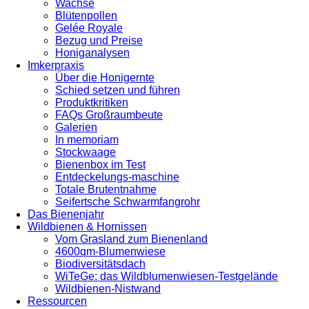
Wachse
Blütenpollen
Gelée Royale
Bezug und Preise
Honiganalysen
Imkerpraxis
Über die Honigernte
Schied setzen und führen
Produktkritiken
FAQs Großraumbeute
Galerien
In memoriam
Stockwaage
Bienenbox im Test
Entdeckelungs-maschine
Totale Brutentnahme
Seifertsche Schwarmfangrohr
Das Bienenjahr
Wildbienen & Hornissen
Vom Grasland zum Bienenland
4600qm-Blumenwiese
Biodiversitätsdach
WiTeGe: das Wildblumenwiesen-Testgelände
Wildbienen-Nistwand
Ressourcen