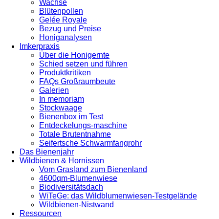
Wachse
Blütenpollen
Gelée Royale
Bezug und Preise
Honiganalysen
Imkerpraxis
Über die Honigernte
Schied setzen und führen
Produktkritiken
FAQs Großraumbeute
Galerien
In memoriam
Stockwaage
Bienenbox im Test
Entdeckelungs-maschine
Totale Brutentnahme
Seifertsche Schwarmfangrohr
Das Bienenjahr
Wildbienen & Hornissen
Vom Grasland zum Bienenland
4600qm-Blumenwiese
Biodiversitätsdach
WiTeGe: das Wildblumenwiesen-Testgelände
Wildbienen-Nistwand
Ressourcen