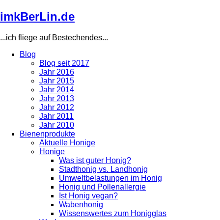
Direkt
imkBerLin.de
zum
Inhalt
...ich fliege auf Bestechendes...
Blog
Blog seit 2017
Main
Jahr 2016
navigation
Jahr 2015
Jahr 2014
Jahr 2013
Jahr 2012
Jahr 2011
Jahr 2010
Bienenprodukte
Aktuelle Honige
Honige
Was ist guter Honig?
Stadthonig vs. Landhonig
Umweltbelastungen im Honig
Honig und Pollenallergie
Ist Honig vegan?
Wabenhonig
Wissenswertes zum Honigglas