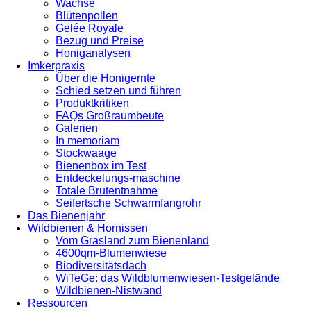
Wachse
Blütenpollen
Gelée Royale
Bezug und Preise
Honiganalysen
Imkerpraxis
Über die Honigernte
Schied setzen und führen
Produktkritiken
FAQs Großraumbeute
Galerien
In memoriam
Stockwaage
Bienenbox im Test
Entdeckelungs-maschine
Totale Brutentnahme
Seifertsche Schwarmfangrohr
Das Bienenjahr
Wildbienen & Hornissen
Vom Grasland zum Bienenland
4600qm-Blumenwiese
Biodiversitätsdach
WiTeGe: das Wildblumenwiesen-Testgelände
Wildbienen-Nistwand
Ressourcen