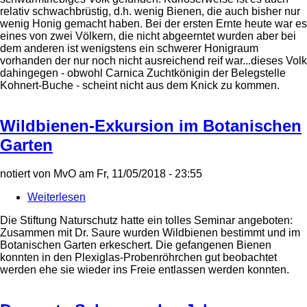
Honig...
relativ schwachbrüstig, d.h. wenig Bienen, die auch bisher nur
wenig Honig gemacht haben. Bei der ersten Ernte heute war es
eines von zwei Völkern, die nicht abgeerntet wurden aber bei
dem anderen ist wenigstens ein schwerer Honigraum
vorhanden der nur noch nicht ausreichend reif war...dieses Volk
dahingegen - obwohl Carnica Zuchtkönigin der Belegstelle
Kohnert-Buche - scheint nicht aus dem Knick zu kommen.
Wildbienen-Exkursion im Botanischen
Garten
notiert von
MvO
am
Fr, 11/05/2018 - 23:55
Weiterlesen
über
Wildbienen-
Die Stiftung Naturschutz hatte ein tolles Seminar angeboten:
Exkursion
Zusammen mit Dr. Saure wurden Wildbienen bestimmt und im
im
Botanischen Garten erkeschert. Die gefangenen Bienen
Botanischen
konnten in den Plexiglas-Probenröhrchen gut beobachtet
Garten
werden ehe sie wieder ins Freie entlassen werden konnten.