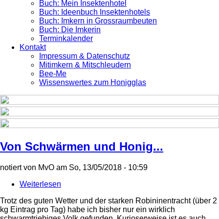
Buch: Mein Insektenhotel
Buch: Ideenbuch Insektenhotels
Buch: Imkern in Grossraumbeuten
Buch: Die Imkerin
Terminkalender
Kontakt
Impressum & Datenschutz
Mitimkern & Mitschleudern
Bee-Me
Wissenswertes zum Honigglas
Von Schwärmen und Honig...
notiert von
MvO
am
So, 13/05/2018 - 10:59
Weiterlesen
über
Von
Trotz des guten Wetter und der starken Robininentracht (über 2
Schwärmen
kg Eintrag pro Tag) habe ich bisher nur ein wirklich
und
schwarmtriebiges Volk gefunden. Kurioserweise ist es auch