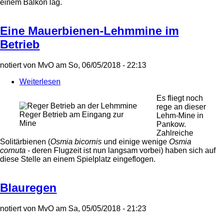
einem Balkon lag.
Eine Mauerbienen-Lehmmine im
Betrieb
notiert von
MvO
am
So, 06/05/2018 - 22:13
Weiterlesen
über
Eine
Es fliegt noch
Mauerbienen-
rege an dieser
Lehmmine
Reger Betrieb am Eingang zur
Lehm-Mine in
im
Mine
Pankow.
Betrieb
Zahlreiche
Solitärbienen (
Osmia bicornis
und einige wenige
Osmia
cornuta
- deren Flugzeit ist nun langsam vorbei) haben sich auf
diese Stelle an einem Spielplatz eingeflogen.
Blauregen
notiert von
MvO
am
Sa, 05/05/2018 - 21:23