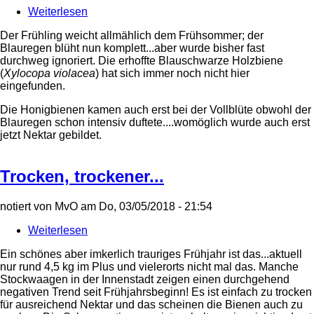
Weiterlesen
über
Blauregen
Der Frühling weicht allmählich dem Frühsommer; der
Blauregen blüht nun komplett...aber wurde bisher fast
durchweg ignoriert. Die erhoffte Blauschwarze Holzbiene
(
Xylocopa violacea
) hat sich immer noch nicht hier
eingefunden.
Die Honigbienen kamen auch erst bei der Vollblüte obwohl der
Blauregen schon intensiv duftete....womöglich wurde auch erst
jetzt Nektar gebildet.
Trocken, trockener...
notiert von
MvO
am
Do, 03/05/2018 - 21:54
Weiterlesen
über
Trocken,
Ein schönes aber imkerlich trauriges Frühjahr ist das...aktuell
trockener...
nur rund 4,5 kg im Plus und vielerorts nicht mal das. Manche
Stockwaagen in der Innenstadt zeigen einen durchgehend
negativen Trend seit Frühjahrsbeginn! Es ist einfach zu trocken
für ausreichend Nektar und das scheinen die Bienen auch zu