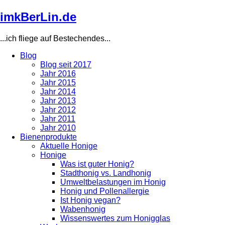
Direkt
imkBerLin.de
zum
Inhalt
...ich fliege auf Bestechendes...
Blog
Blog seit 2017
Main
Jahr 2016
navigation
Jahr 2015
Jahr 2014
Jahr 2013
Jahr 2012
Jahr 2011
Jahr 2010
Bienenprodukte
Aktuelle Honige
Honige
Was ist guter Honig?
Stadthonig vs. Landhonig
Umweltbelastungen im Honig
Honig und Pollenallergie
Ist Honig vegan?
Wabenhonig
Wissenswertes zum Honigglas