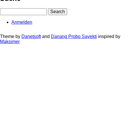
Search
Anmelden
User
account
Theme by
Danetsoft
and
Danang Probo Sayekti
inspired by
Maksimer
menu