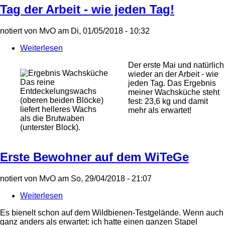
Tag der Arbeit - wie jeden Tag!
notiert von
MvO
am
Di, 01/05/2018 - 10:32
Weiterlesen
über
Tag
Der erste Mai und natürlich
der
wieder an der Arbeit - wie
Arbeit
Das reine
jeden Tag. Das Ergebnis
-
Entdeckelungswachs
meiner Wachsküche steht
wie
(oberen beiden Blöcke)
fest: 23,6 kg und damit
jeden
liefert helleres Wachs
mehr als erwartet!
Tag!
als die Brutwaben
(unterster Block).
Erste Bewohner auf dem WiTeGe
notiert von
MvO
am
So, 29/04/2018 - 21:07
Weiterlesen
über
Erste
Es bienelt schon auf dem Wildbienen-Testgelände. Wenn auch
Bewohner
ganz anders als erwartet: ich hatte einen ganzen Stapel
auf