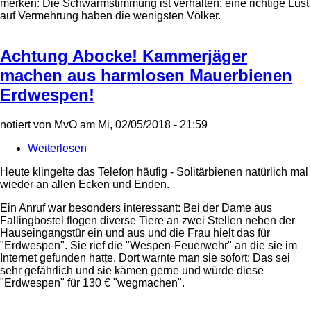
merken: Die Schwarmstimmung ist verhalten; eine richtige Lust
auf Vermehrung haben die wenigsten Völker.
Achtung Abocke! Kammerjäger
machen aus harmlosen Mauerbienen
Erdwespen!
notiert von
MvO
am
Mi, 02/05/2018 - 21:59
Weiterlesen
über
Achtung
Heute klingelte das Telefon häufig - Solitärbienen natürlich mal
Abocke!
wieder an allen Ecken und Enden.
Kammerjäger
machen
Ein Anruf war besonders interessant: Bei der Dame aus
aus
Fallingbostel flogen diverse Tiere an zwei Stellen neben der
harmlosen
Hauseingangstür ein und aus und die Frau hielt das für
Mauerbienen
"Erdwespen". Sie rief die "Wespen-Feuerwehr" an die sie im
Erdwespen!
Internet gefunden hatte. Dort warnte man sie sofort: Das sei
sehr gefährlich und sie kämen gerne und würde diese
"Erdwespen" für 130 € "wegmachen".