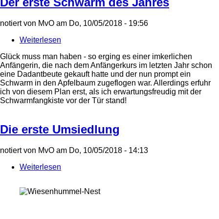
Der erste Schwarm des Jahres
notiert von
MvO
am
Do, 10/05/2018 - 19:56
Weiterlesen
über
Der
Glück muss man haben - so erging es einer imkerlichen
erste
Anfängerin, die nach dem Anfängerkurs im letzten Jahr schon
Schwarm
eine Dadantbeute gekauft hatte und der nun prompt ein
des
Schwarm in den Apfelbaum zugeflogen war. Allerdings erfuhr
Jahres
ich von diesem Plan erst, als ich erwartungsfreudig mit der
Schwarmfangkiste vor der Tür stand!
Die erste Umsiedlung
notiert von
MvO
am
Do, 10/05/2018 - 14:13
Weiterlesen
über
Die
erste
Umsiedlung