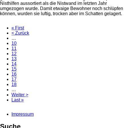
Nisthilfen aussortiert als die Nistwand im letzten Jahr
dem
umgezogen wurde. Damit etwaige Bewohner noch schlüpfen
WiTeGe
können, wurden sie luftig, trocken aber im Schatten gelagert.
First
« First
page
Vorherige
< Zurück
Seitennummerierung
Seite
…
Page
10
Page
11
Page
12
Page
13
Aktuelle
14
Seite
Page
15
Page
16
Page
17
Page
18
…
Nächste
Weiter >
Seite
Last
Last »
page
Impressum
Fußbereichsmenü
Suche