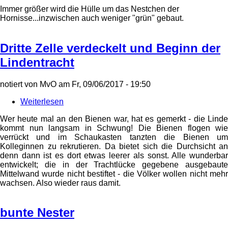
Immer größer wird die Hülle um das Nestchen der
Hornisse...inzwischen auch weniger "grün" gebaut.
Dritte Zelle verdeckelt und Beginn der
Lindentracht
notiert von
MvO
am
Fr, 09/06/2017 - 19:50
Weiterlesen
über
Dritte
Wer heute mal an den Bienen war, hat es gemerkt - die Linde
Zelle
kommt nun langsam in Schwung! Die Bienen flogen wie
verdeckelt
verrückt und im Schaukasten tanzten die Bienen um
und
Kolleginnen zu rekrutieren. Da bietet sich die Durchsicht an
Beginn
denn dann ist es dort etwas leerer als sonst. Alle wunderbar
der
entwickelt; die in der Trachtlücke gegebene ausgebaute
Lindentracht
Mittelwand wurde nicht bestiftet - die Völker wollen nicht mehr
wachsen. Also wieder raus damit.
bunte Nester