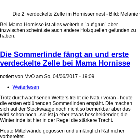
Die 2. verdeckelte Zelle im Hornissennest - Bild: Melanie
Bei Mama Hornisse ist alles weiterhin "auf grün" aber
inzwischen scheint sie auch andere Holzquellen gefunden zu
haben.
Die Sommerlinde fängt an und erste
verdeckelte Zelle bei Mama Hornisse
notiert von
MvO
am
So, 04/06/2017 - 19:09
Weiterlesen
über
Die
Trotz durchwachsenen Wetters treibt die Natur voran - heute
Sommerlinde
die ersten erblühenden Sommerlinden erspäht. Die machen
fängt
sich auf der Stockwaage noch nicht so bemerkbar aber das
an
wird schon noch...sie ist ja eher etwas bescheidender; die
und
Winterlinde ist hier in der Regel die stärkere Tracht.
erste
verdeckelte
Heute Mittelwände gegossen und umfänglich Rähmchen
Zelle
vorbereitet.
bei