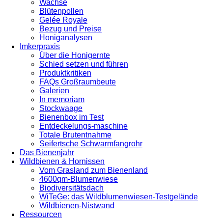
Wachse
Blütenpollen
Gelée Royale
Bezug und Preise
Honiganalysen
Imkerpraxis
Über die Honigernte
Schied setzen und führen
Produktkritiken
FAQs Großraumbeute
Galerien
In memoriam
Stockwaage
Bienenbox im Test
Entdeckelungs-maschine
Totale Brutentnahme
Seifertsche Schwarmfangrohr
Das Bienenjahr
Wildbienen & Hornissen
Vom Grasland zum Bienenland
4600qm-Blumenwiese
Biodiversitätsdach
WiTeGe: das Wildblumenwiesen-Testgelände
Wildbienen-Nistwand
Ressourcen