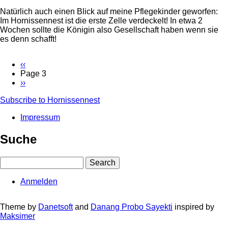
Mama
Natürlich auch einen Blick auf meine Pflegekinder geworfen:
Hornisse
Im Hornissennest ist die erste Zelle verdeckelt! In etwa 2
Wochen sollte die Königin also Gesellschaft haben wenn sie
es denn schafft!
Vorherige
‹‹
Seite
Page 3
Seitennummerierung
Nächste
››
Seite
Subscribe to Hornissennest
Impressum
Fußbereichsmenü
Suche
Search
Anmelden
User
account
Theme by
Danetsoft
and
Danang Probo Sayekti
inspired by
Maksimer
menu