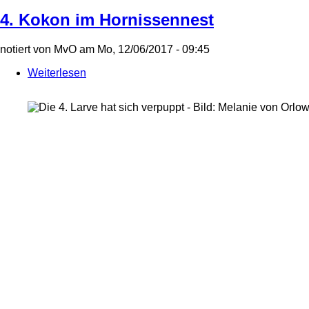
4. Kokon im Hornissennest
notiert von
MvO
am
Mo, 12/06/2017 - 09:45
Weiterlesen
über
4.
Kokon
im
Hornissennest