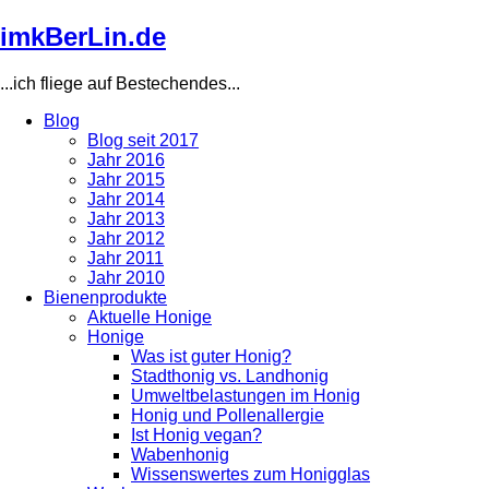
Direkt
imkBerLin.de
zum
Inhalt
...ich fliege auf Bestechendes...
Blog
Blog seit 2017
Main
Jahr 2016
navigation
Jahr 2015
Jahr 2014
Jahr 2013
Jahr 2012
Jahr 2011
Jahr 2010
Bienenprodukte
Aktuelle Honige
Honige
Was ist guter Honig?
Stadthonig vs. Landhonig
Umweltbelastungen im Honig
Honig und Pollenallergie
Ist Honig vegan?
Wabenhonig
Wissenswertes zum Honigglas