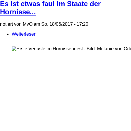
Es ist etwas faul im Staate der
Hornisse...
notiert von
MvO
am
So, 18/06/2017 - 17:20
Weiterlesen
über
Es
ist
etwas
faul
im
Staate
der
Hornisse...