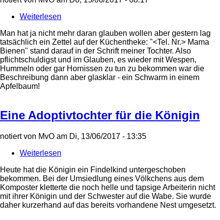
Weiterlesen
über
Endlich
Man hat ja nicht mehr daran glauben wollen aber gestern lag
mal
tatsächlich ein Zettel auf der Küchentheke: "<Tel. Nr.> Mama
wieder
Bienen" stand darauf in der Schrift meiner Tochter. Also
ein
pflichtschuldigst und im Glauben, es wieder mit Wespen,
Schwarm!
Hummeln oder gar Hornissen zu tun zu bekommen war die
Beschreibung dann aber glasklar - ein Schwarm in einem
Apfelbaum!
Eine Adoptivtochter für die Königin
notiert von
MvO
am
Di, 13/06/2017 - 13:35
Weiterlesen
über
Eine
Heute hat die Königin ein Findelkind untergeschoben
Adoptivtochter
bekommen. Bei der Umsiedlung eines Völkchens aus dem
für
Komposter kletterte die noch helle und tapsige Arbeiterin nicht
die
mit ihrer Königin und der Schwester auf die Wabe. Sie wurde
Königin
daher kurzerhand auf das bereits vorhandene Nest umgesetzt.