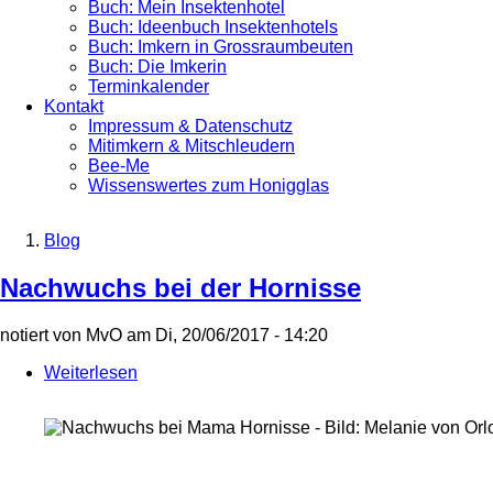
Buch: Mein Insektenhotel
Buch: Ideenbuch Insektenhotels
Buch: Imkern in Grossraumbeuten
Buch: Die Imkerin
Terminkalender
Kontakt
Impressum & Datenschutz
Mitimkern & Mitschleudern
Bee-Me
Wissenswertes zum Honigglas
Blog
Breadcrumb
Nachwuchs bei der Hornisse
notiert von
MvO
am
Di, 20/06/2017 - 14:20
Weiterlesen
über
Nachwuchs
bei
der
Hornisse