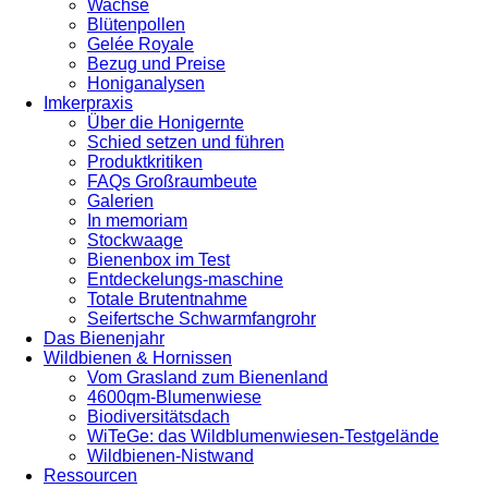
Wachse
Blütenpollen
Gelée Royale
Bezug und Preise
Honiganalysen
Imkerpraxis
Über die Honigernte
Schied setzen und führen
Produktkritiken
FAQs Großraumbeute
Galerien
In memoriam
Stockwaage
Bienenbox im Test
Entdeckelungs-maschine
Totale Brutentnahme
Seifertsche Schwarmfangrohr
Das Bienenjahr
Wildbienen & Hornissen
Vom Grasland zum Bienenland
4600qm-Blumenwiese
Biodiversitätsdach
WiTeGe: das Wildblumenwiesen-Testgelände
Wildbienen-Nistwand
Ressourcen