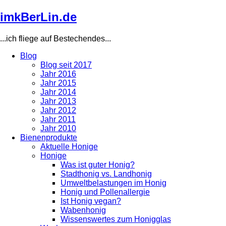
Direkt
imkBerLin.de
zum
Inhalt
...ich fliege auf Bestechendes...
Blog
Blog seit 2017
Main
Jahr 2016
navigation
Jahr 2015
Jahr 2014
Jahr 2013
Jahr 2012
Jahr 2011
Jahr 2010
Bienenprodukte
Aktuelle Honige
Honige
Was ist guter Honig?
Stadthonig vs. Landhonig
Umweltbelastungen im Honig
Honig und Pollenallergie
Ist Honig vegan?
Wabenhonig
Wissenswertes zum Honigglas