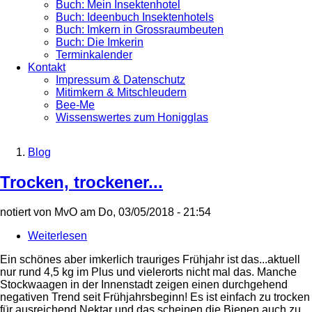
Buch: Mein Insektenhotel
Buch: Ideenbuch Insektenhotels
Buch: Imkern in Grossraumbeuten
Buch: Die Imkerin
Terminkalender
Kontakt
Impressum & Datenschutz
Mitimkern & Mitschleudern
Bee-Me
Wissenswertes zum Honigglas
Blog
Breadcrumb
Trocken, trockener...
notiert von
MvO
am
Do, 03/05/2018 - 21:54
Weiterlesen
über
Trocken,
Ein schönes aber imkerlich trauriges Frühjahr ist das...aktuell
trockener...
nur rund 4,5 kg im Plus und vielerorts nicht mal das. Manche
Stockwaagen in der Innenstadt zeigen einen durchgehend
negativen Trend seit Frühjahrsbeginn! Es ist einfach zu trocken
für ausreichend Nektar und das scheinen die Bienen auch zu