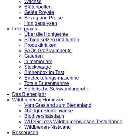
Wachse
Blütenpollen
Gelée Royale
Bezug und Preise
Honiganalysen
Imkerpraxis
Über die Honigernte
Schied setzen und führen
Produktkritiken
FAQs Großraumbeute
Galerien
In memoriam
Stockwaage
Bienenbox im Test
Entdeckelungs-maschine
Totale Brutentnahme
Seifertsche Schwarmfangrohr
Das Bienenjahr
Wildbienen & Hornissen
Vom Grasland zum Bienenland
4600qm-Blumenwiese
Biodiversitätsdach
WiTeGe: das Wildblumenwiesen-Testgelände
Wildbienen-Nistwand
Ressourcen