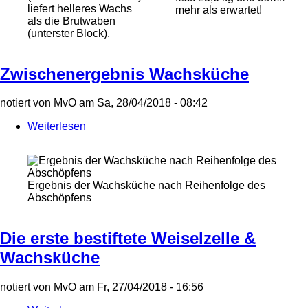
liefert helleres Wachs
mehr als erwartet!
Tag!
als die Brutwaben
(unterster Block).
Zwischenergebnis Wachsküche
notiert von
MvO
am
Sa, 28/04/2018 - 08:42
Weiterlesen
über
Zwischenergebnis
Wachsküche
Ergebnis der Wachsküche nach Reihenfolge des
Abschöpfens
Die erste bestiftete Weiselzelle &
Wachsküche
notiert von
MvO
am
Fr, 27/04/2018 - 16:56