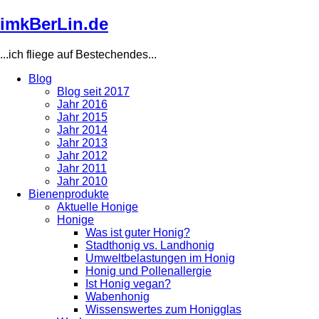
Direkt
imkBerLin.de
zum
Inhalt
...ich fliege auf Bestechendes...
Blog
Blog seit 2017
Main
Jahr 2016
navigation
Jahr 2015
Jahr 2014
Jahr 2013
Jahr 2012
Jahr 2011
Jahr 2010
Bienenprodukte
Aktuelle Honige
Honige
Was ist guter Honig?
Stadthonig vs. Landhonig
Umweltbelastungen im Honig
Honig und Pollenallergie
Ist Honig vegan?
Wabenhonig
Wissenswertes zum Honigglas