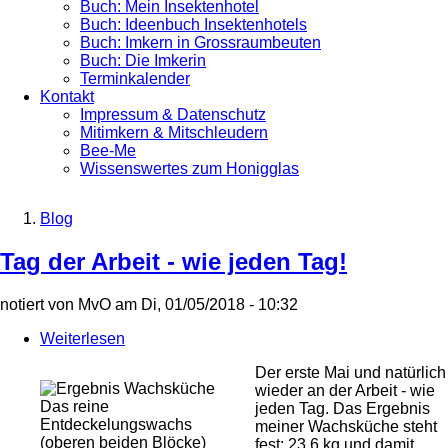
Buch: Mein Insektenhotel
Buch: Ideenbuch Insektenhotels
Buch: Imkern in Grossraumbeuten
Buch: Die Imkerin
Terminkalender
Kontakt
Impressum & Datenschutz
Mitimkern & Mitschleudern
Bee-Me
Wissenswertes zum Honigglas
Blog
Breadcrumb
Tag der Arbeit - wie jeden Tag!
notiert von
MvO
am
Di, 01/05/2018 - 10:32
Weiterlesen
über
Tag
Der erste Mai und natürlich
der
wieder an der Arbeit - wie
Arbeit
Das reine
jeden Tag. Das Ergebnis
-
Entdeckelungswachs
meiner Wachsküche steht
wie
(oberen beiden Blöcke)
fest: 23,6 kg und damit
jeden