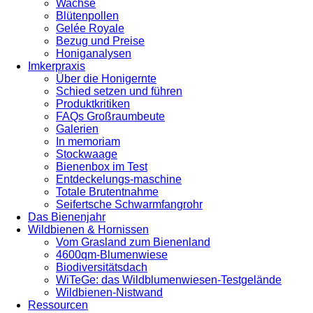
Wachse
Blütenpollen
Gelée Royale
Bezug und Preise
Honiganalysen
Imkerpraxis
Über die Honigernte
Schied setzen und führen
Produktkritiken
FAQs Großraumbeute
Galerien
In memoriam
Stockwaage
Bienenbox im Test
Entdeckelungs-maschine
Totale Brutentnahme
Seifertsche Schwarmfangrohr
Das Bienenjahr
Wildbienen & Hornissen
Vom Grasland zum Bienenland
4600qm-Blumenwiese
Biodiversitätsdach
WiTeGe: das Wildblumenwiesen-Testgelände
Wildbienen-Nistwand
Ressourcen