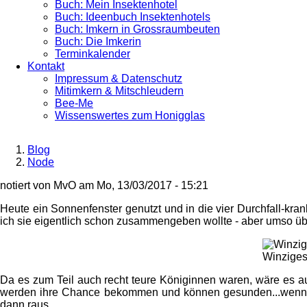
Buch: Mein Insektenhotel
Buch: Ideenbuch Insektenhotels
Buch: Imkern in Grossraumbeuten
Buch: Die Imkerin
Terminkalender
Kontakt
Impressum & Datenschutz
Mitimkern & Mitschleudern
Bee-Me
Wissenswertes zum Honigglas
Blog
Node
Breadcrumb
notiert von
MvO
am
Mo, 13/03/2017 - 15:21
Heute ein Sonnenfenster genutzt und in die vier Durchfall-kr
ich sie eigentlich schon zusammengeben wollte - aber umso über
Winziges
Da es zum Teil auch recht teure Königinnen waren, wäre es a
werden ihre Chance bekommen und können gesunden...wenn ic
dann raus.