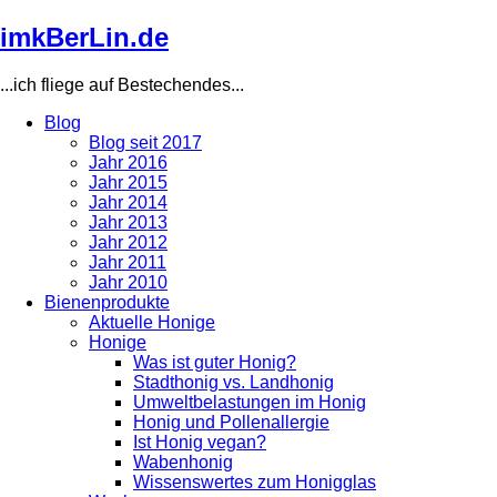
Direkt
imkBerLin.de
zum
Inhalt
...ich fliege auf Bestechendes...
Blog
Blog seit 2017
Main
Jahr 2016
navigation
Jahr 2015
Jahr 2014
Jahr 2013
Jahr 2012
Jahr 2011
Jahr 2010
Bienenprodukte
Aktuelle Honige
Honige
Was ist guter Honig?
Stadthonig vs. Landhonig
Umweltbelastungen im Honig
Honig und Pollenallergie
Ist Honig vegan?
Wabenhonig
Wissenswertes zum Honigglas