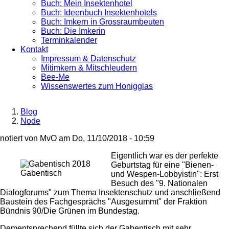
Buch: Mein Insektenhotel
Buch: Ideenbuch Insektenhotels
Buch: Imkern in Grossraumbeuten
Buch: Die Imkerin
Terminkalender
Kontakt
Impressum & Datenschutz
Mitimkern & Mitschleudern
Bee-Me
Wissenswertes zum Honigglas
Blog
Node
Breadcrumb
notiert von
MvO
am
Do, 11/10/2018 - 10:59
Eigentlich war es der perfekte
Geburtstag für eine "Bienen-
Gabentisch
und Wespen-Lobbyistin": Erst
Besuch des "9. Nationalen
Dialogforums" zum Thema Insektenschutz und anschließend
Baustein des Fachgesprächs "Ausgesummt" der Fraktion
Bündnis 90/Die Grünen im Bundestag.
Dementsprechend füllte sich der Gabentisch mit sehr