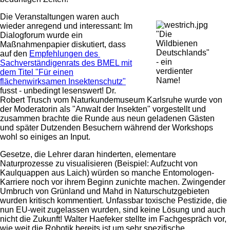
Die Veranstaltungen waren auch
wieder anregend und interessant: Im
"Die
Dialogforum wurde ein
Wildbienen
Maßnahmenpapier diskutiert, dass
Deutschlands"
auf den
Empfehlungen des
- ein
Sachverständigenrats des BMEL mit
verdienter
dem Titel "Für einen
Name!
flächenwirksamen Insektenschutz"
fusst - unbedingt lesenswert! Dr.
Robert Trusch vom Naturkundemuseum Karlsruhe wurde von
der Moderatorin als "Anwalt der Insekten" vorgestellt und
zusammen brachte die Runde aus neun geladenen Gästen
und später Dutzenden Besuchern während der Workshops
wohl so einiges an Input.
Gesetze, die Lehrer daran hinderten, elementare
Naturprozesse zu visualisieren (Beispiel: Aufzucht von
Kaulquappen aus Laich) würden so manche Entomologen-
Karriere noch vor ihrem Beginn zunichte machen. Zwingender
Umbruch von Grünland und Mahd in Naturschutzgebieten
wurden kritisch kommentiert. Unfassbar toxische Pestizide, die
nun EU-weit zugelassen wurden, sind keine Lösung und auch
nicht die Zukunft! Walter Haefeker stellte im Fachgespräch vor,
wie weit die Robotik bereits ist um sehr spezifische