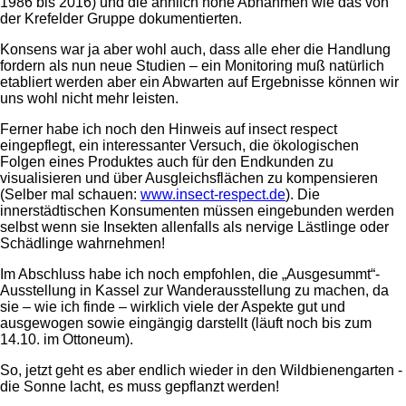
1986 bis 2016) und die ähnlich hohe Abnahmen wie das von
der Krefelder Gruppe dokumentierten.
Konsens war ja aber wohl auch, dass alle eher die Handlung
fordern als nun neue Studien – ein Monitoring muß natürlich
etabliert werden aber ein Abwarten auf Ergebnisse können wir
uns wohl nicht mehr leisten.
Ferner habe ich noch den Hinweis auf insect respect
eingepflegt, ein interessanter Versuch, die ökologischen
Folgen eines Produktes auch für den Endkunden zu
visualisieren und über Ausgleichsflächen zu kompensieren
(Selber mal schauen:
www.insect-respect.de
). Die
innerstädtischen Konsumenten müssen eingebunden werden
selbst wenn sie Insekten allenfalls als nervige Lästlinge oder
Schädlinge wahrnehmen!
Im Abschluss habe ich noch empfohlen, die „Ausgesummt“-
Ausstellung in Kassel zur Wanderausstellung zu machen, da
sie – wie ich finde – wirklich viele der Aspekte gut und
ausgewogen sowie eingängig darstellt (läuft noch bis zum
14.10. im Ottoneum).
So, jetzt geht es aber endlich wieder in den Wildbienengarten -
die Sonne lacht, es muss gepflanzt werden!