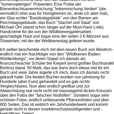
"hymenopterigen" Präsenten: Eine Probe der
Bienentrachtsamenmischung "Imkermischung Verden" (die
vermutlich eher was für Honigbienen ist...teste ich aber mal),
ein Glas echter "Bundestagsblüte" von den Bienen am
Reichstagsgebäude, das Buch "Stachel und Staat" von
Michael Ohl (stand schon länger auf der Must-Have Liste),
Handcreme für die von der Wildbienengartenarbeit
geschädigte Haut und sogar eine der selten 2 €-Münzen aus
Slowenien, mit der der Weltbienentag gefeiert wurde.
Ich selber beschenkte mich mit dem neuen Buch von Westrich -
endlich mal ein Nachfolger von den "Wildbienen Baden-
Württembergs", vor deren Stapel ich damals als
finanzschwacher Schüler bei Kiepert (einst größter Buchhandel
Berlins) stand. 50 Mark, das war dann doch etwas viel für ein
Buch und viele Jahre ärgerte ich mich, dass ich damals nicht
gekauft hatte. Die beiden Bücher wurden nun jahrelang für
Hunderte (aber Euro) gehandelt und es gab nichts
Vergleichbares. Nun aber endlich greifbar und zur
Abwechslung mal nicht nicht mit massregelnd dicken Kreuzen
über den Fotos der "falschen Nisthilfen". Sondern sogar sehr
schönen Fotos, endlich umfassende Pflanzenlisten und über
800 Seiten. Das ist wirklich ein Jahrhundertwerk und kommt
gerade recht in diesen insektenschutzwürdigenden und -
bedürftigen Zeiten!