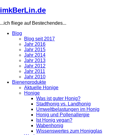
Direkt
imkBerLin.de
zum
Inhalt
...ich fliege auf Bestechendes...
Blog
Blog seit 2017
Main
Jahr 2016
navigation
Jahr 2015
Jahr 2014
Jahr 2013
Jahr 2012
Jahr 2011
Jahr 2010
Bienenprodukte
Aktuelle Honige
Honige
Was ist guter Honig?
Stadthonig vs. Landhonig
Umweltbelastungen im Honig
Honig und Pollenallergie
Ist Honig vegan?
Wabenhonig
Wissenswertes zum Honigglas