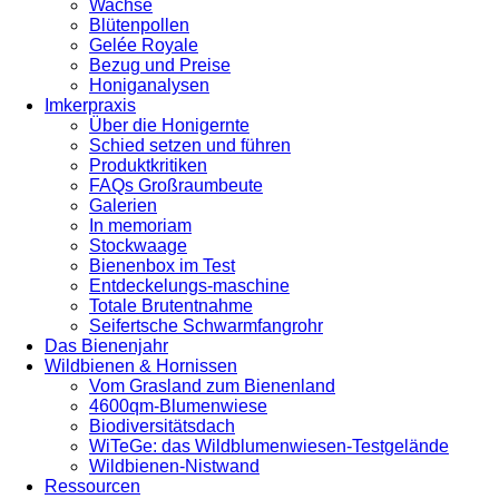
Wachse
Blütenpollen
Gelée Royale
Bezug und Preise
Honiganalysen
Imkerpraxis
Über die Honigernte
Schied setzen und führen
Produktkritiken
FAQs Großraumbeute
Galerien
In memoriam
Stockwaage
Bienenbox im Test
Entdeckelungs-maschine
Totale Brutentnahme
Seifertsche Schwarmfangrohr
Das Bienenjahr
Wildbienen & Hornissen
Vom Grasland zum Bienenland
4600qm-Blumenwiese
Biodiversitätsdach
WiTeGe: das Wildblumenwiesen-Testgelände
Wildbienen-Nistwand
Ressourcen