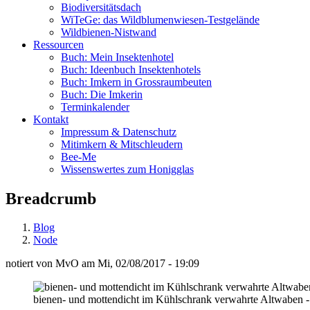
Biodiversitätsdach
WiTeGe: das Wildblumenwiesen-Testgelände
Wildbienen-Nistwand
Ressourcen
Buch: Mein Insektenhotel
Buch: Ideenbuch Insektenhotels
Buch: Imkern in Grossraumbeuten
Buch: Die Imkerin
Terminkalender
Kontakt
Impressum & Datenschutz
Mitimkern & Mitschleudern
Bee-Me
Wissenswertes zum Honigglas
Breadcrumb
Blog
Node
notiert von
MvO
am
Mi, 02/08/2017 - 19:09
bienen- und mottendicht im Kühlschrank verwahrte Altwaben -