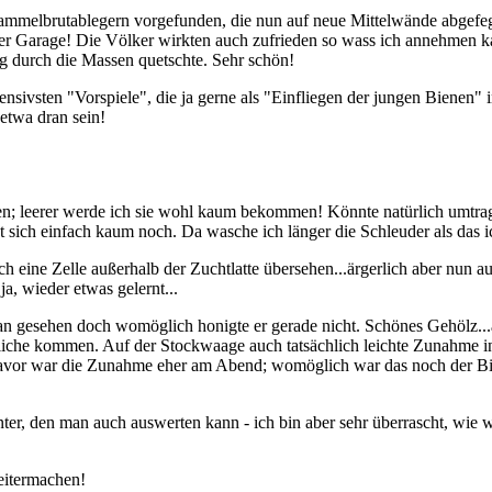
ammelbrutablegern vorgefunden, die nun auf neue Mittelwände abgefe
der Garage! Die Völker wirkten auch zufrieden so wass ich annehmen ka
g durch die Massen quetschte. Sehr schön!
nsivsten "Vorspiele", die ja gerne als "Einfliegen der jungen Bienen" i
 etwa dran sein!
 leerer werde ich sie wohl kaum bekommen! Könnte natürlich umtragen
nt sich einfach kaum noch. Da wasche ich länger die Schleuder als das i
ch eine Zelle außerhalb der Zuchtlatte übersehen...ärgerlich aber nun a
a, wieder etwas gelernt...
gesehen doch womöglich honigte er gerade nicht. Schönes Gehölz...a
bliche kommen. Auf der Stockwaage auch tatsächlich leichte Zunahme in
.davor war die Zunahme eher am Abend; womöglich war das noch der B
er, den man auch auswerten kann - ich bin aber sehr überrascht, wie w
weitermachen!