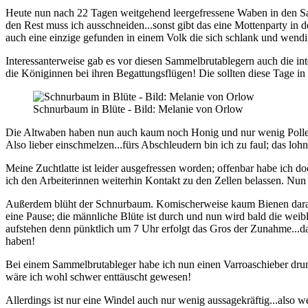
Heute nun nach 22 Tagen weitgehend leergefressene Waben in den S
den Rest muss ich ausschneiden...sonst gibt das eine Mottenparty in 
auch eine einzige gefunden in einem Volk die sich schlank und wendi
Interessanterweise gab es vor diesen Sammelbrutablegern auch die inte
die Königinnen bei ihren Begattungsflügen! Die sollten diese Tage in
Schnurbaum in Blüte - Bild: Melanie von Orlow
Die Altwaben haben nun auch kaum noch Honig und nur wenig Pollen;
Also lieber einschmelzen...fürs Abschleudern bin ich zu faul; das loh
Meine Zuchtlatte ist leider ausgefressen worden; offenbar habe ich do
ich den Arbeiterinnen weiterhin Kontakt zu den Zellen belassen. Nun j
Außerdem blüht der Schnurbaum. Komischerweise kaum Bienen daran 
eine Pause; die männliche Blüte ist durch und nun wird bald die wei
aufstehen denn pünktlich um 7 Uhr erfolgt das Gros der Zunahme..
haben!
Bei einem Sammelbrutableger habe ich nun einen Varroaschieber drunt
wäre ich wohl schwer enttäuscht gewesen!
Allerdings ist nur eine Windel auch nur wenig aussagekräftig...also 