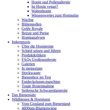
Honig und Pollenallergie
Ist Honig vegan?
Wabenhonig
Wissenswertes zum Honigglas
Wachse
Blütenpollen
Gelée Royale
Bezug und Preise
Honiganalysen
Imkerpraxis
Über die Honigernte
Schied setzen und führen
Produktkritiken
FAQs Großraumbeute
Galerien
In memoriam
Stockwaage
Bienenbox im Test
Entdeckelungs-maschine
Totale Brutentnahme
Seifertsche Schwarmfangrohr
Das Bienenjahr
Wildbienen & Hornissen
Vom Grasland zum Bienenland
4600qm-Blumenwiese