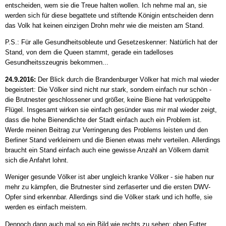
entscheiden, wem sie die Treue halten wollen. Ich nehme mal an, sie
werden sich für diese begattete und stiftende Königin entscheiden denn
das Volk hat keinen einzigen Drohn mehr wie die meisten am Stand.
P.S.: Für alle Gesundheitsobleute und Gesetzeskenner: Natürlich hat der
Stand, von dem die Queen stammt, gerade ein tadelloses
Gesundheitsszeugnis bekommen...
24.9.2016:
Der Blick durch die Brandenburger Völker hat mich mal wieder
begeistert: Die Völker sind nicht nur stark, sondern einfach nur schön -
die Brutnester geschlossener und größer, keine Biene hat verkrüppelte
Flügel. Insgesamt wirken sie einfach gesünder was mir mal wieder zeigt,
dass die hohe Bienendichte der Stadt einfach auch ein Problem ist.
Werde meinen Beitrag zur Verringerung des Problems leisten und den
Berliner Stand verkleinern und die Bienen etwas mehr verteilen. Allerdings
braucht ein Stand einfach auch eine gewisse Anzahl an Völkern damit
sich die Anfahrt lohnt.
Weniger gesunde Völker ist aber ungleich kranke Völker - sie haben nur
mehr zu kämpfen, die Brutnester sind zerfaserter und die ersten DWV-
Opfer sind erkennbar. Allerdings sind die Völker stark und ich hoffe, sie
werden es einfach meistern.
Dennoch dann auch mal so ein Bild wie rechts zu sehen: oben Futter,