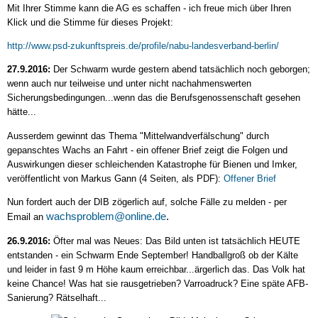
Mit Ihrer Stimme kann die AG es schaffen - ich freue mich über Ihren
Klick und die Stimme für dieses Projekt:
http://www.psd-zukunftspreis.de/profile/nabu-landesverband-berlin/
27.9.2016:
Der Schwarm wurde gestern abend tatsächlich noch geborgen;
wenn auch nur teilweise und unter nicht nachahmenswerten
Sicherungsbedingungen...wenn das die Berufsgenossenschaft gesehen
hätte...
Ausserdem gewinnt das Thema "Mittelwandverfälschung" durch
gepanschtes Wachs an Fahrt - ein offener Brief zeigt die Folgen und
Auswirkungen dieser schleichenden Katastrophe für Bienen und Imker,
veröffentlicht von Markus Gann (4 Seiten, als PDF):
Offener Brief
Nun fordert auch der DIB zögerlich auf, solche Fälle zu melden - per
wachsproblem@online.de
.
Email an
26.9.2016:
Öfter mal was Neues: Das Bild unten ist tatsächlich HEUTE
entstanden - ein Schwarm Ende September! Handballgroß ob der Kälte
und leider in fast 9 m Höhe kaum erreichbar...ärgerlich das. Das Volk hat
keine Chance! Was hat sie rausgetrieben? Varroadruck? Eine späte AFB-
Sanierung? Rätselhaft...