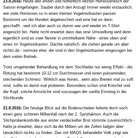
23.8.2016:
Heute den ersten und hoffentlich letzten Hornissenstich der
Saison eingefangen. Sauber durch den Anzug! Immer wieder erstaunlich,
wie viele Hornissen so in einen kleinen Vogelnistkasten passen.
Bestimmt um die Hundert abgekeschert und eine hat es dann
geschafft...weil ich aber auch so dumm war und wieder im T-Shirt
angerückt bin. Hatte nicht erwartet dass das eine Umsiedlung wird denn
eigentlich sind es zwei Nester in unmittelbarer Nähe - eines oben und
eines im Vogelnistkasten. Dachte natürlich, die ziehen gerade um aber
nichts da - vermute eher, die sind in den Vogelnistkasten eingezogen bei
dem vielen Betrieb.
Trotz umgehender Behandlung mit dem Stichheiler nur wenig Effekt - die
Rötung hat bestimmt 10-12 cm Durchmesser und einen pulsierenden,
stechenden Schmerz. Wirklich was feines...wem also Bienen mal zu soft
sind, sollte es damit mal probieren. Besonders schon sind Knöchel und
der Kopf; solche Armstiche sind sozusagen der sanfte Einstieg in die
Stichkunde.
21.8.2016:
Der heutige Blick auf die Bodenschieber lieferte doch noch
einen ganz schönen Milbenfall nach der 2. Sprühaktion. Auch die
Stichprobenkontrolle aus erster verdeckelter Brut stimmte zuversichtlich -
hatte ja erwartet, dass sich da die Milben um die Zellen balgen aber
tatsächlich nichts zu finden. Das mit MAQS behandelte Volk zeigt wie