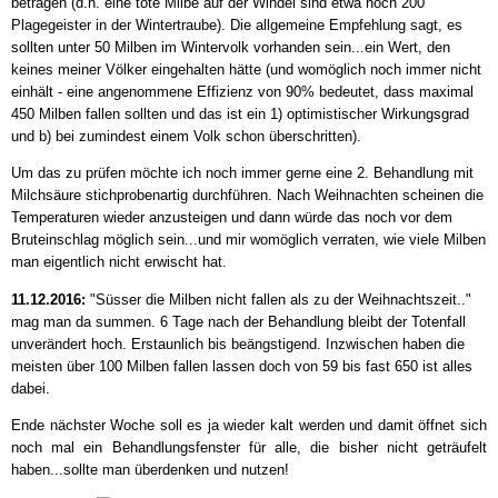
betragen (d.h. eine tote Milbe auf der Windel sind etwa noch 200
Plagegeister in der Wintertraube). Die allgemeine Empfehlung sagt, es
sollten unter 50 Milben im Wintervolk vorhanden sein...ein Wert, den
keines meiner Völker eingehalten hätte (und womöglich noch immer nicht
einhält - eine angenommene Effizienz von 90% bedeutet, dass maximal
450 Milben fallen sollten und das ist ein 1) optimistischer Wirkungsgrad
und b) bei zumindest einem Volk schon überschritten).
Um das zu prüfen möchte ich noch immer gerne eine 2. Behandlung mit
Milchsäure stichprobenartig durchführen. Nach Weihnachten scheinen die
Temperaturen wieder anzusteigen und dann würde das noch vor dem
Bruteinschlag möglich sein...und mir womöglich verraten, wie viele Milben
man eigentlich nicht erwischt hat.
11.12.2016:
"Süsser die Milben nicht fallen als zu der Weihnachtszeit.."
mag man da summen. 6 Tage nach der Behandlung bleibt der Totenfall
unverändert hoch. Erstaunlich bis beängstigend. Inzwischen haben die
meisten über 100 Milben fallen lassen doch von 59 bis fast 650 ist alles
dabei.
Ende nächster Woche soll es ja wieder kalt werden und damit öffnet sich
noch mal ein Behandlungsfenster für alle, die bisher nicht geträufelt
haben...sollte man überdenken und nutzen!