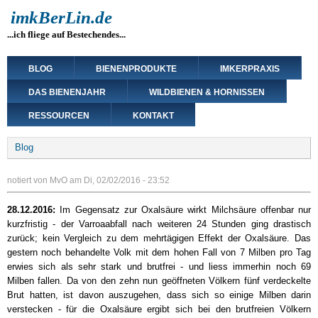
Direkt
imkBerLin.de
zum
...ich fliege auf Bestechendes...
Inhalt
Main
BLOG
BIENENPRODUKTE
IMKERPRAXIS
navigation
DAS BIENENJAHR
WILDBIENEN & HORNISSEN
RESSOURCEN
KONTAKT
Breadcrumb
Blog
notiert von
MvO
am
Di, 02/02/2016 - 23:52
28.12.2016:
Im Gegensatz zur Oxalsäure wirkt Milchsäure offenbar nur
kurzfristig - der Varroaabfall nach weiteren 24 Stunden ging drastisch
zurück; kein Vergleich zu dem mehrtägigen Effekt der Oxalsäure. Das
gestern noch behandelte Volk mit dem hohen Fall von 7 Milben pro Tag
erwies sich als sehr stark und brutfrei - und liess immerhin noch 69
Milben fallen. Da von den zehn nun geöffneten Völkern fünf verdeckelte
Brut hatten, ist davon auszugehen, dass sich so einige Milben darin
verstecken - für die Oxalsäure ergibt sich bei den brutfreien Völkern