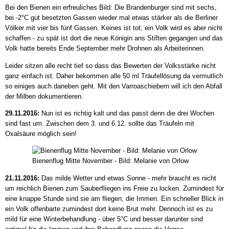
Bei den Bienen ein erfreuliches Bild: Die Brandenburger sind mit sechs,
bei -2°C gut besetzten Gassen wieder mal etwas stärker als die Berliner
Völker mit vier bis fünf Gassen. Keines ist tot; ein Volk wird es aber nicht
schaffen - zu spät ist dort die neue Königin ans Stiften gegangen und das
Volk hatte bereits Ende September mehr Drohnen als Arbeiterinnen.
Leider sitzen alle recht tief so dass das Bewerten der Volksstärke nicht
ganz einfach ist. Daher bekommen alle 50 ml Träufellösung da vermutlich
so einiges auch daneben geht. Mit den Varroaschiebern will ich den Abfall
der Milben dokumentieren.
29.11.2016:
Nun ist es richtig kalt und das passt denn die drei Wochen
sind fast um. Zwischen dem 3. und 6.12. sollte das Träufeln mit
Oxalsäure möglich sein!
Bienenflug Mitte November - Bild: Melanie von Orlow
21.11.2016:
Das milde Wetter und etwas Sonne - mehr braucht es nicht
um reichlich Bienen zum Sauberfliegen ins Freie zu locken. Zumindest für
eine knappe Stunde sind sie am fliegen, die Immen. Ein schneller Blick in
ein Volk offenbarte zumindest dort keine Brut mehr. Dennoch ist es zu
mild für eine Winterbehandlung - über 5°C und besser darunter sind