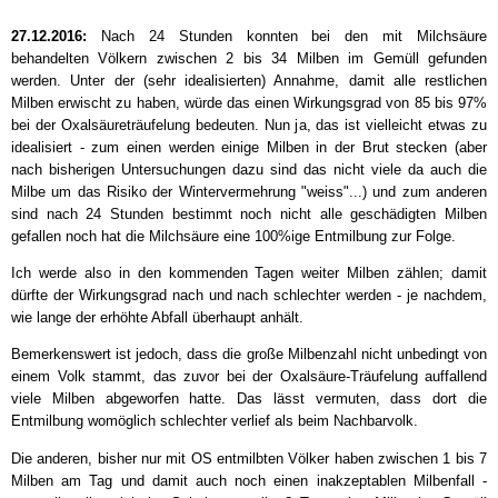
27.12.2016:
Nach 24 Stunden konnten bei den mit Milchsäure
behandelten Völkern zwischen 2 bis 34 Milben im Gemüll gefunden
werden. Unter der (sehr idealisierten) Annahme, damit alle restlichen
Milben erwischt zu haben, würde das einen Wirkungsgrad von 85 bis 97%
bei der Oxalsäureträufelung bedeuten. Nun ja, das ist vielleicht etwas zu
idealisiert - zum einen werden einige Milben in der Brut stecken (aber
nach bisherigen Untersuchungen dazu sind das nicht viele da auch die
Milbe um das Risiko der Wintervermehrung "weiss"...) und zum anderen
sind nach 24 Stunden bestimmt noch nicht alle geschädigten Milben
gefallen noch hat die Milchsäure eine 100%ige Entmilbung zur Folge.
Ich werde also in den kommenden Tagen weiter Milben zählen; damit
dürfte der Wirkungsgrad nach und nach schlechter werden - je nachdem,
wie lange der erhöhte Abfall überhaupt anhält.
Bemerkenswert ist jedoch, dass die große Milbenzahl nicht unbedingt von
einem Volk stammt, das zuvor bei der Oxalsäure-Träufelung auffallend
viele Milben abgeworfen hatte. Das lässt vermuten, dass dort die
Entmilbung womöglich schlechter verlief als beim Nachbarvolk.
Die anderen, bisher nur mit OS entmilbten Völker haben zwischen 1 bis 7
Milben am Tag und damit auch noch einen inakzeptablen Milbenfall -