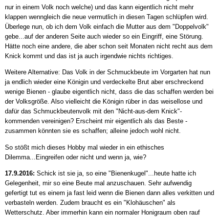
nur in einem Volk noch welche) und das kann eigentlich nicht mehr
klappen wenngleich die neue vermutlich in diesen Tagen schlüpfen wird.
Überlege nun, ob ich dem Volk einfach die Mutter aus dem "Doppelvolk"
gebe...auf der anderen Seite auch wieder so ein Eingriff, eine Störung.
Hätte noch eine andere, die aber schon seit Monaten nicht recht aus dem
Knick kommt und das ist ja auch irgendwie nichts richtiges.
Weitere Alternative: Das Volk in der Schmuckbeute im Vorgarten hat nun
ja endlich wieder eine Königin und verdeckelte Brut aber erschreckend
wenige Bienen - glaube eigentlich nicht, dass die das schaffen werden bei
der Volksgröße. Also vielleicht die Königin rüber in das weisellose und
dafür das Schmuckbeutenvolk mit den "Nicht-aus-dem Knick"-
kommenden vereinigen? Erscheint mir eigentlich als das Beste -
zusammen könnten sie es schaffen; alleine jedoch wohl nicht.
So stößt mich dieses Hobby mal wieder in ein ethisches
Dilemma...Eingreifen oder nicht und wenn ja, wie?
1
7.9.2016:
Schick ist sie ja, so eine "Bienenkugel"...heute hatte ich
Gelegenheit, mir so eine Beute mal anzuschauen. Sehr aufwendig
gefertigt tut es einem ja fast leid wenn die Bienen dann alles verkitten und
verbasteln werden. Zudem braucht es ein "Klohäuschen" als
Wetterschutz. Aber immerhin kann ein normaler Honigraum oben rauf