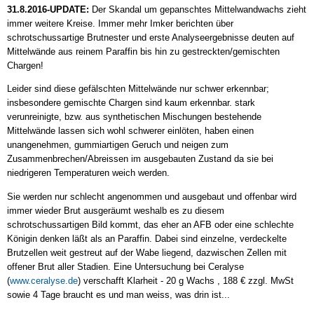
31.8.2016-UPDATE:
Der Skandal um gepanschtes Mittelwandwachs zieht
immer weitere Kreise. Immer mehr Imker berichten über
schrotschussartige Brutnester und erste Analyseergebnisse deuten auf
Mittelwände aus reinem Paraffin bis hin zu gestreckten/gemischten
Chargen!
Leider sind diese gefälschten Mittelwände nur schwer erkennbar;
insbesondere gemischte Chargen sind kaum erkennbar. stark
verunreinigte, bzw. aus synthetischen Mischungen bestehende
Mittelwände lassen sich wohl schwerer einlöten, haben einen
unangenehmen, gummiartigen Geruch und neigen zum
Zusammenbrechen/Abreissen im ausgebauten Zustand da sie bei
niedrigeren Temperaturen weich werden.
Sie werden nur schlecht angenommen und ausgebaut und offenbar wird
immer wieder Brut ausgeräumt weshalb es zu diesem
schrotschussartigen Bild kommt, das eher an AFB oder eine schlechte
Königin denken läßt als an Paraffin. Dabei sind einzelne, verdeckelte
Brutzellen weit gestreut auf der Wabe liegend, dazwischen Zellen mit
offener Brut aller Stadien. Eine Untersuchung bei Ceralyse
(
www.ceralyse.de
) verschafft Klarheit - 20 g Wachs , 188 € zzgl. MwSt
sowie 4 Tage braucht es und man weiss, was drin ist...