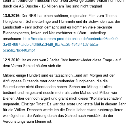
steht an. Außerdem müssen noch zwei zuvor gefütterte Völker nun noch
durch die AS Dusche - 15 Milben am Tag sind nicht tragbar!
13.9.2016:
Der RBB hat einen schönen, regionalen Film zum Thema
Honigbienen, Schmetterlinge und Hummeln und ihr Schwinden aus der
Landschaft - sehr schön gemacht und es kommen viele bekannte
Bienenexperten, Imker und Naturschützer zu Wort...unbedingt
anschauen:
http://media-stream-pmd.rbb-online.de/content/c96cc0e9-
3a40-4897-afcb-c43f69a134d8_f8a7ea28-4943-4137-bb1e-
5ca5b17bc440.mp4
12.9.2016:
Ist es das wert? Jedes Jahr immer wieder diese Frage - auf
dem Varroa-Schied häufen sich die
Milben; einige Hundert sind es tatsächlich...und am Morgen auf der
Abflugnase Dutzende toter oder sterbender Jungbienen, die die
Säuredusche nicht überstanden haben. Schon am Mittag ist alles
beräumt und insgesamt rieseln mehr als zehn Mal so viel Milben wie
Bienen. Aber dennoch ärgert und grämt mich dieser "Kollateralschaden"
ungemein. Einziger Trost: Es war das erste und letzte Mal in diesem Jahr
für die Völker. Dennoch werde ich die Dosis lieber etwas runterregulieren -
womöglich ist die Wirkung durch das Schied auch verstärkt da der
Verdunstungsraum kleiner ist.