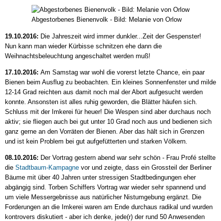
Abgestorbenes Bienenvolk - Bild: Melanie von Orlow
19.10.2016:
Die Jahreszeit wird immer dunkler...Zeit der Gespenster!
Nun kann man wieder Kürbisse schnitzen ehe dann die
Weihnachtsbeleuchtung angeschaltet werden muß!
17.10.2016:
Am Samstag war wohl die vorerst letzte Chance, ein paar
Bienen beim Ausflug zu beobachten. Ein kleines Sonnenfenster und milde
12-14 Grad reichten aus damit noch mal der Abort aufgesucht werden
konnte. Ansonsten ist alles ruhig geworden, die Blätter häufen sich.
Schluss mit der Imkerei für heuer! Die Wespen sind aber durchaus noch
aktiv; sie fliegen auch bei gut unter 10 Grad noch aus und bedienen sich
ganz gerne an den Vorräten der Bienen. Aber das hält sich in Grenzen
und ist kein Problem bei gut aufgefütterten und starken Völkern.
08.10.2016:
Der Vortrag gestern abend war sehr schön - Frau Profé stellte
die
Stadtbaum-Kampagne
vor und zeigte, dass ein Grossteil der Berliner
Bäume mit über 40 Jahren unter stressigen Stadtbedingungen eher
abgängig sind. Torben Schiffers Vortrag war wieder sehr spannend und
um viele Messergebnisse aus natürlicher Nistumgebung ergänzt. Die
Forderungen an die Imkerei waren am Ende durchaus radikal und wurden
kontrovers diskutiert - aber ich denke, jede(r) der rund 50 Anwesenden