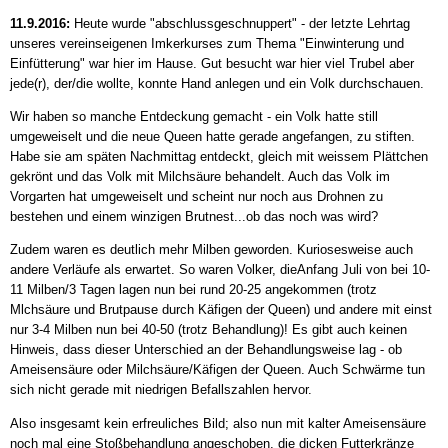
11.9.2016:
Heute wurde "abschlussgeschnuppert" - der letzte Lehrtag
unseres vereinseigenen Imkerkurses zum Thema "Einwinterung und
Einfütterung" war hier im Hause. Gut besucht war hier viel Trubel aber
jede(r), der/die wollte, konnte Hand anlegen und ein Volk durchschauen.
Wir haben so manche Entdeckung gemacht - ein Volk hatte still
umgeweiselt und die neue Queen hatte gerade angefangen, zu stiften.
Habe sie am späten Nachmittag entdeckt, gleich mit weissem Plättchen
gekrönt und das Volk mit Milchsäure behandelt. Auch das Volk im
Vorgarten hat umgeweiselt und scheint nur noch aus Drohnen zu
bestehen und einem winzigen Brutnest...ob das noch was wird?
Zudem waren es deutlich mehr Milben geworden. Kuriosesweise auch
andere Verläufe als erwartet. So waren Volker, dieAnfang Juli von bei 10-
11 Milben/3 Tagen lagen nun bei rund 20-25 angekommen (trotz
Mlchsäure und Brutpause durch Käfigen der Queen) und andere mit einst
nur 3-4 Milben nun bei 40-50 (trotz Behandlung)! Es gibt auch keinen
Hinweis, dass dieser Unterschied an der Behandlungsweise lag - ob
Ameisensäure oder Milchsäure/Käfigen der Queen. Auch Schwärme tun
sich nicht gerade mit niedrigen Befallszahlen hervor.
Also insgesamt kein erfreuliches Bild; also nun mit kalter Ameisensäure
noch mal eine Stoßbehandlung angeschoben, die dicken Futterkränze