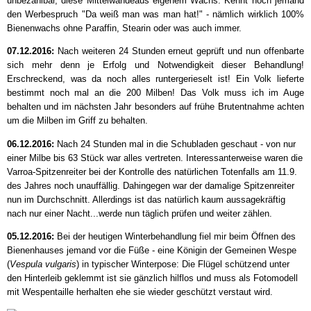
unbezahlbar, diese Mittelwändeaus eigenem Wachs. Kennt noch jemand
den Werbespruch "Da weiß man was man hat!" - nämlich wirklich 100%
Bienenwachs ohne Paraffin, Stearin oder was auch immer.
07.12.2016:
Nach weiteren 24 Stunden erneut geprüft und nun offenbarte
sich mehr denn je Erfolg und Notwendigkeit dieser Behandlung!
Erschreckend, was da noch alles runtergerieselt ist! Ein Volk lieferte
bestimmt noch mal an die 200 Milben! Das Volk muss ich im Auge
behalten und im nächsten Jahr besonders auf frühe Brutentnahme achten
um die Milben im Griff zu behalten.
06.12.2016:
Nach 24 Stunden mal in die Schubladen geschaut - von nur
einer Milbe bis 63 Stück war alles vertreten. Interessanterweise waren die
Varroa-Spitzenreiter bei der Kontrolle des natürlichen Totenfalls am 11.9.
des Jahres noch unauffällig. Dahingegen war der damalige Spitzenreiter
nun im Durchschnitt. Allerdings ist das natürlich kaum aussagekräftig
nach nur einer Nacht...werde nun täglich prüfen und weiter zählen.
05.12.2016:
Bei der heutigen Winterbehandlung fiel mir beim Öffnen des
Bienenhauses jemand vor die Füße - eine Königin der Gemeinen Wespe
(
Vespula vulgaris
) in typischer Winterpose: Die Flügel schützend unter
den Hinterleib geklemmt ist sie gänzlich hilflos und muss als Fotomodell
mit Wespentaille herhalten ehe sie wieder geschützt verstaut wird.