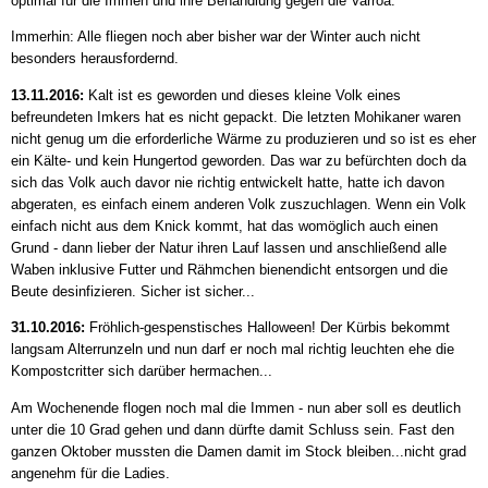
optimal für die Immen und ihre Behandlung gegen die Varroa.
Immerhin: Alle fliegen noch aber bisher war der Winter auch nicht
besonders herausfordernd.
13.11.2016:
Kalt ist es geworden und dieses kleine Volk eines
befreundeten Imkers hat es nicht gepackt. Die letzten Mohikaner waren
nicht genug um die erforderliche Wärme zu produzieren und so ist es eher
ein Kälte- und kein Hungertod geworden. Das war zu befürchten doch da
sich das Volk auch davor nie richtig entwickelt hatte, hatte ich davon
abgeraten, es einfach einem anderen Volk zuszuchlagen. Wenn ein Volk
einfach nicht aus dem Knick kommt, hat das womöglich auch einen
Grund - dann lieber der Natur ihren Lauf lassen und anschließend alle
Waben inklusive Futter und Rähmchen bienendicht entsorgen und die
Beute desinfizieren. Sicher ist sicher...
31.10.2016:
Fröhlich-gespenstisches Halloween! Der Kürbis bekommt
langsam Alterrunzeln und nun darf er noch mal richtig leuchten ehe die
Kompostcritter sich darüber hermachen...
Am Wochenende flogen noch mal die Immen - nun aber soll es deutlich
unter die 10 Grad gehen und dann dürfte damit Schluss sein. Fast den
ganzen Oktober mussten die Damen damit im Stock bleiben...nicht grad
angenehm für die Ladies.