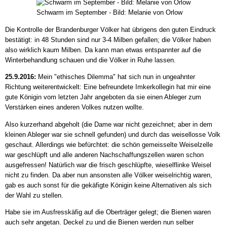
Schwarm im September - Bild: Melanie von Orlow
Die Kontrolle der Brandenburger Völker hat übrigens den guten Eindruck
bestätigt: in 48 Stunden sind nur 3-4 Milben gefallen; die Völker haben
also wirklich kaum Milben. Da kann man etwas entspannter auf die
Winterbehandlung schauen und die Völker in Ruhe lassen.
25.9.2016:
Mein "ethisches Dilemma" hat sich nun in ungeahnter
Richtung weiterentwickelt: Eine befreundete Imkerkollegin hat mir eine
gute Königin vom letzten Jahr angeboten da sie einen Ableger zum
Verstärken eines anderen Volkes nutzen wollte.
Also kurzerhand abgeholt (die Dame war nicht gezeichnet; aber in dem
kleinen Ableger war sie schnell gefunden) und durch das weisellosse Volk
geschaut. Allerdings wie befürchtet: die schön gemeisselte Weiselzelle
war geschlüpft und alle anderen Nachschaffungszellen waren schon
ausgefressen! Natürlich war die frisch geschlüpfte, wieselflinke Weisel
nicht zu finden. Da aber nun ansonsten alle Völker weiselrichtig waren,
gab es auch sonst für die gekäfigte Königin keine Alternativen als sich
der Wahl zu stellen.
Habe sie im Ausfresskäfig auf die Oberträger gelegt; die Bienen waren
auch sehr angetan. Deckel zu und die Bienen werden nun selber