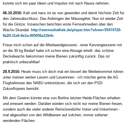
konnte sich ein paar Ideen und Impulse mit nach Hause nehmen.
06.10.2016:
Kalt und nass ist es nun geworden und damit höchste Zeit für
den Jahresabschluss: Das Anbringen der Mäusegitter. Nun ist wieder Zeit
für die Glotze: Inzwischen berichten erste Fernsehmedien über den
Wachs-Skandal:
http://swrmediathek.de/player.htm?show=55474720-
8a20-11e6-8e1e-005056a12b4c
Freue mich schon auf die Mitelwandgiesserei - einer Kerzengiesserei mit
an die 30 kg Bedarf habe ich schon eine Absage erteilt: das schöne
Deckelwachs bekommen meine Bienen zukünftig zurück. Das ist
praktisch unbezahlbar!
28.9.2016:
Heute muss ich doch mal ein bisserl die Werbetrommel rühren
unter meinen werten Lesern und Leserinnen - ich möchte gerne die AG
Flughafensee des NABU unterstützen, die sich um den PSD-
Zukunftspreis bemüht.
Mit dem Gewinn könnte eine von Berlins letzten Heide-Flächen erhalten
und erneuert werden. Darüber würden sich nicht nur meine Bienen freuen,
sondern auch die vieler anderer Reinickendorfer Imker und Imkerinnen -
mal abgesehen von den Wildbienen auf solchen, immer seltener
werdenden Flächen.