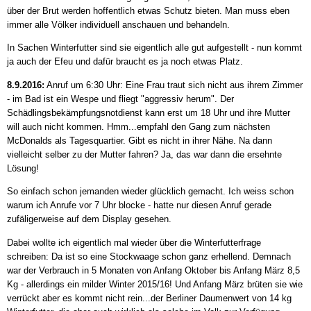
über der Brut werden hoffentlich etwas Schutz bieten. Man muss eben
immer alle Völker individuell anschauen und behandeln.
In Sachen Winterfutter sind sie eigentlich alle gut aufgestellt - nun kommt
ja auch der Efeu und dafür braucht es ja noch etwas Platz.
8.9.2016:
Anruf um 6:30 Uhr: Eine Frau traut sich nicht aus ihrem Zimmer
- im Bad ist ein Wespe und fliegt "aggressiv herum". Der
Schädlingsbekämpfungsnotdienst kann erst um 18 Uhr und ihre Mutter
will auch nicht kommen. Hmm...empfahl den Gang zum nächsten
McDonalds als Tagesquartier. Gibt es nicht in ihrer Nähe. Na dann
vielleicht selber zu der Mutter fahren? Ja, das war dann die ersehnte
Lösung!
So einfach schon jemanden wieder glücklich gemacht. Ich weiss schon
warum ich Anrufe vor 7 Uhr blocke - hatte nur diesen Anruf gerade
zufäligerweise auf dem Display gesehen.
Dabei wollte ich eigentlich mal wieder über die Winterfutterfrage
schreiben: Da ist so eine Stockwaage schon ganz erhellend. Demnach
war der Verbrauch in 5 Monaten von Anfang Oktober bis Anfang März 8,5
Kg - allerdings ein milder Winter 2015/16! Und Anfang März brüten sie wie
verrückt aber es kommt nicht rein...der Berliner Daumenwert von 14 kg