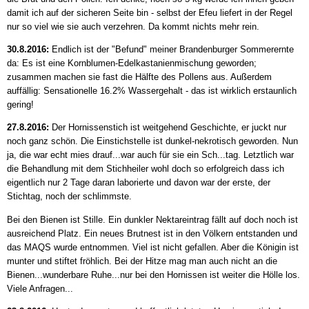
damit ich auf der sicheren Seite bin - selbst der Efeu liefert in der Regel
nur so viel wie sie auch verzehren. Da kommt nichts mehr rein.
30.8.2016:
Endlich ist der "Befund" meiner Brandenburger Sommerernte
da: Es ist eine Kornblumen-Edelkastanienmischung geworden;
zusammen machen sie fast die Hälfte des Pollens aus. Außerdem
auffällig: Sensationelle 16.2% Wassergehalt - das ist wirklich erstaunlich
gering!
27.8.2016:
Der Hornissenstich ist weitgehend Geschichte, er juckt nur
noch ganz schön. Die Einstichstelle ist dunkel-nekrotisch geworden. Nun
ja, die war echt mies drauf...war auch für sie ein Sch...tag. Letztlich war
die Behandlung mit dem Stichheiler wohl doch so erfolgreich dass ich
eigentlich nur 2 Tage daran laborierte und davon war der erste, der
Stichtag, noch der schlimmste.
Bei den Bienen ist Stille. Ein dunkler Nektareintrag fällt auf doch noch ist
ausreichend Platz. Ein neues Brutnest ist in den Völkern entstanden und
das MAQS wurde entnommen. Viel ist nicht gefallen. Aber die Königin ist
munter und stiftet fröhlich. Bei der Hitze mag man auch nicht an die
Bienen...wunderbare Ruhe...nur bei den Hornissen ist weiter die Hölle los.
Viele Anfragen...