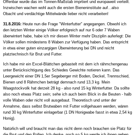
Offenbar wurde das im Tonnen-Maßstab imprtiert und europaweit verteilt.
Inzwischen wachen wohl auch die ersten Bieneninstitute auf...also
Obacht und verdächtige Mittelwände lieber nicht verarbeiten!
31.8.2016:
Heute nun die Frage "Winterfutter" angegangen. Obwohl ich
den letzten Winter einige Völker erfolgreich auf nur 6 oder 7 Waben
überwintert habe, habe ich mir diesen Winter mehr Disziplin auferlegt: Die
Völker sollen mindestens 8 Waben zur Verfügung haben. Das entspricht
in etwa einer guten einzargigen Überwinterung bei DN und reicht
platztechnisch für Brut und Futter.
Ich habe mir ein Excel-Blättchen gebastelt mit dem ich rähmchengenau
unter Berücksichtigung des Schiedes Gewichte notieren kann. Das
Leergewicht einer DN 1,5er Segeberger mit Boden, Deckel, Trennschied,
Bienen und 8 Rähmchen beträgt demnach rund 13,3 kg. Mein
Waagstockvolk hat derzeit 28 kg - also rund 15 kg Winterfutter. Da sollte
also noch etwas Platz sein; sehe ich auch beim Blick in die Beuten - halb
volle Waben oder nicht voll ausgebaut. Theoretisch und unter der
Annahme, dass selbst Brutwaben mit Futter vollgehauen werden, wären
rund 30 kg Winterfutter einlagerbar (1 DN Honigwabe fasst in etwa 2,54 kg
Honig).
Natürlich will und braucht man das nicht denn noch brauchen sie Platz für
die Brut und den Pollen. Ich denke, noch so 5 kg werde ich ihnen geben