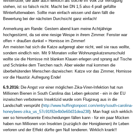
Winterfutter, die aber auch wirklich als solche im Volk zur Verfügung
stehen, ist so falsch nicht. Macht bei DN 1,5 also 4 prall gefüllte
Winterfutterwaben. Sollte man einfach wissen und dann fällt die
Bewertung bei der nächsten Durchsicht ganz einfach!
Anmerkung am Rande: Gestern abend kam meine Achtjährige
hochgestürmt, da sei eine riesige Wespe in ihrem Zimmer. Fenster war
offen + draußen dunkel = Hornisse im Zimmer!
Am meisten hat sich die Katze aufgeregt aber nicht, weil sie raus wollte,
sondern eindlich rein. Mit 9 Monaten voller Wohnungskatzenunschuld
wollte sie die Hornisse mit blanken Klauen erlegen und sprang auf Tische
und Schränke dem Tierchen nach. Aber wieder mal kommen die
überbehütenden Menschen dazwischen: Katze vor das Zimmer, Hornisse
vor die Haustür. Aufregung Ende!
6.9.2016:
Die Angst vor einer möglichen Zika-Viren-Infektion hat nun
Millionen Bienen in South Carolina das Leben gekostet - ein in der EU
inzwischen verbotenes Insektizid wurde vom Flugzeug aus in die
Landschaft versprüht (
http://www.huffingtonpost.com/entry/south-carolina-
honeybees-zika_us_57c91f92e4b0e60d31dea238
). Man fragt sich wirklich
wer so hirnverbrannte Entscheidungen fällen kann - für ein paar Mücken
haben nun Millionen von Insekten (zuzüglich der Honigbienen) ihr Leben
verloren und der Effekt dürfte gen Null tendieren. Wirklich krank!!