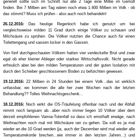
generell sollte sich im Schnitt nur alle 2 Tage eine Milbe im Gemüll
finden. Bei 7 Milben am Tag wären noch etwa 1.400 Milben im Volk - ob
das stimmt? Muss ich prüfen - also auch noch behandeln!
26.12.2016:
Das heutige Regenloch habe ich genutzt um bei
vergleichsweise milden 11 Grad durch einige Völker zu schauen und
Milchsäure zu sprühen. Die Völker nutzten die Chance auch für einen
Toilettengang und sassen locker in den Gassen.
Von fünf durchgeschauten Völkern hatten vier verdeckelte Brut und zwar
egal ob eher kleiner Ableger oder starkes Wirtschaftsvolk. Nicht gerade
erfreulich aber bei den milden Temperaturen und der guten Isolation mit
durch den Schieber geschlossenem Boden zu befürchten gewesen.
19.12.2016:
22 Milben in 24 Stunden bei einem Volk...das ist wirklich
unfassbar, wo kommen die alle her zwei Wochen nach der letzten
Behandlung?? Tolles Weihnachtsgeschenk...
18.12.2016:
Noch wirkt die OS-Träufelung offenbar nach und der Abfall
nimmt noch langsam ab...aber noch immer liegen 10 Völker über dem
derzeit empfohlenen Varroa-Totenfall so dass ich ernsthaft erwäge, nach
Weihnachten noch mal mit Milchsäure ran zu gehen. Da soll es ja mal
wieder an die 10 Grad werden (ja, auch der Dezember wird mal wieder alle
Temperaturrekorde brechen...wie immer in den letzten Jahren...) und