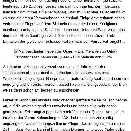
übrigens immer noch einträchtig nebeneinander her ziehen (da habe ich
heute auch die 2. Queen gezeichnet damit ich sie leichter finde...sind
nämlich nicht immer auf einer Wabe!). Was mir hier aber sauer aufstößt:
es sind die ersten Varroaschäden erkennbar! Einige Arbeiterinnen haben
verkrüppelte Flügel (auf dem Bild neben einer der beiden Königinnen
sichtbar) - ein typisches Schadbild durch das Deformed-Wing-Virus, das
durch die Milbe übertragen wird! Solche Bienen leben kürzer. Trotz
Einhalten der typischen "Schadschwellen" was den Varroa-Fall angeht...
Varroaschaden neben der Queen - Bild:Melanie von Orlow
Auch mein Leistungsspitzenvolk von diesem Jahr ist mit der
Thronfolgerin offenbar nicht so zufrieden und hat zwei einzelne
Weiselzellen angezogen. Nun ja, das ist natürlich arg spät aber da sie die
neue ja gründlich testen werden, besteht kein Handlungsbedarf...der Bien
weiss dann schon am besten zu entscheiden!
Leider ist jedoch ein anderes Volk offenbar gänzlich weisellos. Ich nehme
an, auf die wollten eigentlich umweiseln und haben eine sehr schön
gemeisselte Zelle angezogen doch nach Verlust der Queen - vermutlich
im Zuge der Varroa-Behandlung mit AS -haben sie nun viele, eilig
angezogene Nachschaffungszellen in Pflege. Das ist eigentlich um diese
Zeit im Jahr Murks. Es sind kaum noch Drohnen unterwegs (habe selber