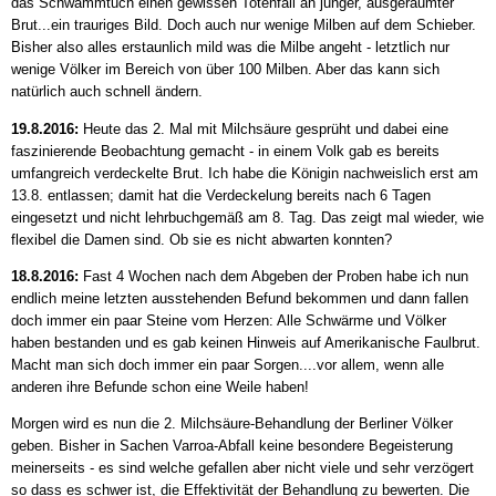
das Schwammtuch einen gewissen Totenfall an junger, ausgeräumter
Brut...ein trauriges Bild. Doch auch nur wenige Milben auf dem Schieber.
Bisher also alles erstaunlich mild was die Milbe angeht - letztlich nur
wenige Völker im Bereich von über 100 Milben. Aber das kann sich
natürlich auch schnell ändern.
19.8.2016:
Heute das 2. Mal mit Milchsäure gesprüht und dabei eine
faszinierende Beobachtung gemacht - in einem Volk gab es bereits
umfangreich verdeckelte Brut. Ich habe die Königin nachweislich erst am
13.8. entlassen; damit hat die Verdeckelung bereits nach 6 Tagen
eingesetzt und nicht lehrbuchgemäß am 8. Tag. Das zeigt mal wieder, wie
flexibel die Damen sind. Ob sie es nicht abwarten konnten?
18.8.2016:
Fast 4 Wochen nach dem Abgeben der Proben habe ich nun
endlich meine letzten ausstehenden Befund bekommen und dann fallen
doch immer ein paar Steine vom Herzen: Alle Schwärme und Völker
haben bestanden und es gab keinen Hinweis auf Amerikanische Faulbrut.
Macht man sich doch immer ein paar Sorgen....vor allem, wenn alle
anderen ihre Befunde schon eine Weile haben!
Morgen wird es nun die 2. Milchsäure-Behandlung der Berliner Völker
geben. Bisher in Sachen Varroa-Abfall keine besondere Begeisterung
meinerseits - es sind welche gefallen aber nicht viele und sehr verzögert
so dass es schwer ist, die Effektivität der Behandlung zu bewerten. Die