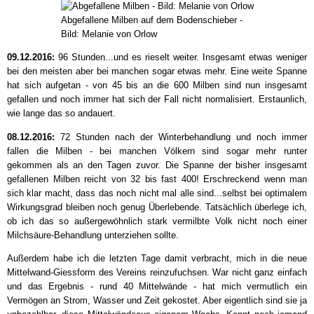
Abgefallene Milben auf dem Bodenschieber -
Bild: Melanie von Orlow
09.12.2016:
96 Stunden...und es rieselt weiter. Insgesamt etwas weniger
bei den meisten aber bei manchen sogar etwas mehr. Eine weite Spanne
hat sich aufgetan - von 45 bis an die 600 Milben sind nun insgesamt
gefallen und noch immer hat sich der Fall nicht normalisiert. Erstaunlich,
wie lange das so andauert.
08.12.2016:
72 Stunden nach der Winterbehandlung und noch immer
fallen die Milben - bei manchen Völkern sind sogar mehr runter
gekommen als an den Tagen zuvor. Die Spanne der bisher insgesamt
gefallenen Milben reicht von 32 bis fast 400! Erschreckend wenn man
sich klar macht, dass das noch nicht mal alle sind...selbst bei optimalem
Wirkungsgrad bleiben noch genug Überlebende. Tatsächlich überlege ich,
ob ich das so außergewöhnlich stark vermilbte Volk nicht noch einer
Milchsäure-Behandlung unterziehen sollte.
Außerdem habe ich die letzten Tage damit verbracht, mich in die neue
Mittelwand-Giessform des Vereins reinzufuchsen. War nicht ganz einfach
und das Ergebnis - rund 40 Mittelwände - hat mich vermutlich ein
Vermögen an Strom, Wasser und Zeit gekostet. Aber eigentlich sind sie ja