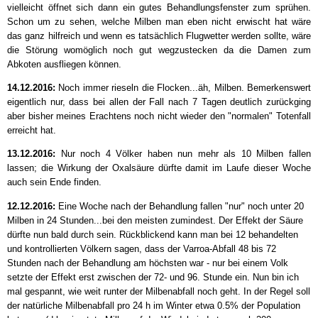
vielleicht öffnet sich dann ein gutes Behandlungsfenster zum sprühen.
Schon um zu sehen, welche Milben man eben nicht erwischt hat wäre
das ganz hilfreich und wenn es tatsächlich Flugwetter werden sollte, wäre
die Störung womöglich noch gut wegzustecken da die Damen zum
Abkoten ausfliegen können.
14.12.2016:
Noch immer rieseln die Flocken...äh, Milben. Bemerkenswert
eigentlich nur, dass bei allen der Fall nach 7 Tagen deutlich zurückging
aber bisher meines Erachtens noch nicht wieder den "normalen" Totenfall
erreicht hat.
13.12.2016:
Nur noch 4 Völker haben nun mehr als 10 Milben fallen
lassen; die Wirkung der Oxalsäure dürfte damit im Laufe dieser Woche
auch sein Ende finden.
12.12.2016:
Eine Woche nach der Behandlung fallen "nur" noch unter 20
Milben in 24 Stunden...bei den meisten zumindest. Der Effekt der Säure
dürfte nun bald durch sein. Rückblickend kann man bei 12 behandelten
und kontrollierten Völkern sagen, dass der Varroa-Abfall 48 bis 72
Stunden nach der Behandlung am höchsten war - nur bei einem Volk
setzte der Effekt erst zwischen der 72- und 96. Stunde ein. Nun bin ich
mal gespannt, wie weit runter der Milbenabfall noch geht. In der Regel soll
der natürliche Milbenabfall pro 24 h im Winter etwa 0.5% der Population