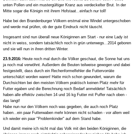
unten Pollen und ein mustergültiger Kranz aus verdeckelter Brut. In der
Mitte sogar die Königin mit ihrem Hofstaat...einfach nur toll!
Habe bei den Brandenburger Völkern erstmal eine Windel untergeschoben
und werde mal prüfen, ob der gute Eindruck nicht täuscht.
Insgesamt sind nun überall neue Königinnen am Start - nur eine Lady ist
nicht in weiss, sondern tatsächlich noch in grün unterwegs...2014 geboren
und sie will nun in ihren dritten Winter.
23.9.2016:
Heute noch mal durch die Völker geschaut, die Sonne hat uns
ja noch mal verwöhnt. Außerdem die Beuten teilweise gewogen und dabei
festgestellt, dass durch ein Rechenformelfehler die Futtervorräte
unterschätzt worden waren! Hatte mich schon gewundert, warum die
Durchsichten bei den meisten Völkern praktisch keinen Platz mehr für
Futter egaben und die Berechnung noch Bedarf anmeldete! Tatsächlich
haben alle effektiv zwischen 14 und 16 kg Futter mit Puffer nach oben -
das langt!
Habe nun nur den Völkern noch was gegeben, die auch noch Platz
haben...ein paar Futterwaben mehr können nicht schaden - vor allem weil
ich wieder ein paar "Problemkinder" auf dem Stand habe.
Und damit meine ich nicht mal das Volk mit den beiden Königinnen, die