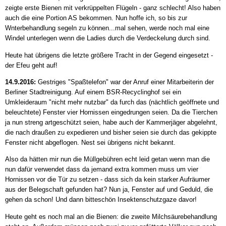
zeigte erste Bienen mit verkrüppelten Flügeln - ganz schlecht! Also haben
auch die eine Portion AS bekommen. Nun hoffe ich, so bis zur
Wnterbehandlung segeln zu können...mal sehen, werde noch mal eine
Windel unterlegen wenn die Ladies durch die Verdeckelung durch sind.
Heute hat übrigens die letzte größere Tracht in der Gegend eingesetzt -
der Efeu geht auf!
14.9.2016:
Gestriges "Spaßtelefon" war der Anruf einer Mitarbeiterin der
Berliner Stadtreinigung. Auf einem BSR-Recyclinghof sei ein
Umkleideraum "nicht mehr nutzbar" da furch das (nächtlich geöffnete und
beleuchtete) Fenster vier Hornissen eingedrungen seien. Da die Tierchen
ja nun streng artgeschützt seien, habe auch der Kammerjäger abgelehnt,
die nach draußen zu expedieren und bisher seien sie durch das gekippte
Fenster nicht abgeflogen. Nest sei übrigens nicht bekannt.
Also da hätten mir nun die Müllgebühren echt leid getan wenn man die
nun dafür verwendet dass da jemand extra kommen muss um vier
Hornissen vor die Tür zu setzen - dass sich da kein starker Aufräumer
aus der Belegschaft gefunden hat? Nun ja, Fenster auf und Geduld, die
gehen da schon! Und dann bitteschön Insektenschutzgaze davor!
Heute geht es noch mal an die Bienen: die zweite Milchsäurebehandlung