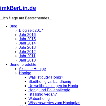
Direkt
imkBerLin.de
zum
Inhalt
...ich fliege auf Bestechendes...
Blog
Blog seit 2017
Main
Jahr 2016
navigation
Jahr 2015
Jahr 2014
Jahr 2013
Jahr 2012
Jahr 2011
Jahr 2010
Bienenprodukte
Aktuelle Honige
Honige
Was ist guter Honig?
Stadthonig vs. Landhonig
Umweltbelastungen im Honig
Honig und Pollenallergie
Ist Honig vegan?
Wabenhonig
Wissenswertes zum Honigglas