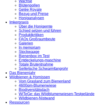
Wachse
Blütenpollen
Gelée Royale
Bezug und Preise
Honiganalysen
Imkerpraxis
Über die Honigernte
Schied setzen und führen
Produktkritiken
FAQs Großraumbeute
Galerien
In memoriam
Stockwaage
Bienenbox im Test
Entdeckelungs-maschine
Totale Brutentnahme
Seifertsche Schwarmfangrohr
Das Bienenjahr
Wildbienen & Hornissen
Vom Grasland zum Bienenland
4600qm-Blumenwiese
Biodiversitätsdach
WiTeGe: das Wildblumenwiesen-Testgelände
Wildbienen-Nistwand
Ressourcen