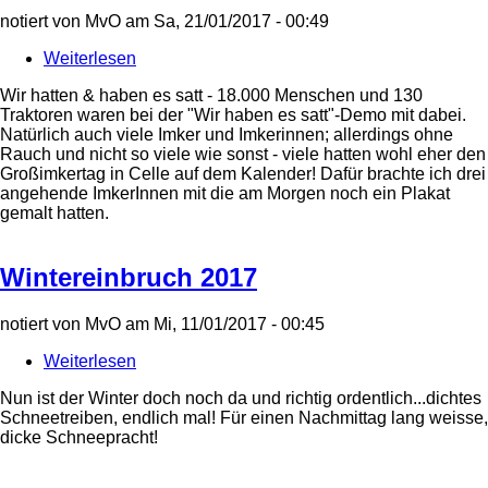
notiert von
MvO
am
Sa, 21/01/2017 - 00:49
Weiterlesen
über
Wir
Wir hatten & haben es satt - 18.000 Menschen und 130
haben
Traktoren waren bei der "Wir haben es satt"-Demo mit dabei.
es
Natürlich auch viele Imker und Imkerinnen; allerdings ohne
satt
Rauch und nicht so viele wie sonst - viele hatten wohl eher den
2017
Großimkertag in Celle auf dem Kalender! Dafür brachte ich drei
angehende ImkerInnen mit die am Morgen noch ein Plakat
gemalt hatten.
Wintereinbruch 2017
notiert von
MvO
am
Mi, 11/01/2017 - 00:45
Weiterlesen
über
Wintereinbruch
Nun ist der Winter doch noch da und richtig ordentlich...dichtes
2017
Schneetreiben, endlich mal! Für einen Nachmittag lang weisse,
dicke Schneepracht!