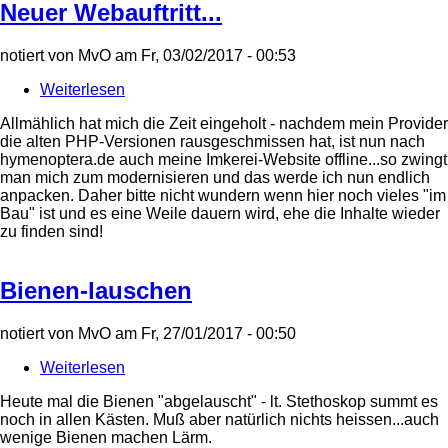
Neuer Webauftritt...
notiert von
MvO
am
Fr, 03/02/2017 - 00:53
Weiterlesen
über
Neuer
Allmählich hat mich die Zeit eingeholt - nachdem mein Provider
Webauftritt...
die alten PHP-Versionen rausgeschmissen hat, ist nun nach
hymenoptera.de auch meine Imkerei-Website offline...so zwingt
man mich zum modernisieren und das werde ich nun endlich
anpacken. Daher bitte nicht wundern wenn hier noch vieles "im
Bau" ist und es eine Weile dauern wird, ehe die Inhalte wieder
zu finden sind!
Bienen-lauschen
notiert von
MvO
am
Fr, 27/01/2017 - 00:50
Weiterlesen
über
Bienen-
Heute mal die Bienen "abgelauscht" - lt. Stethoskop summt es
lauschen
noch in allen Kästen. Muß aber natürlich nichts heissen...auch
wenige Bienen machen Lärm.