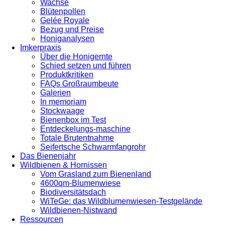
Wachse
Blütenpollen
Gelée Royale
Bezug und Preise
Honiganalysen
Imkerpraxis
Über die Honigernte
Schied setzen und führen
Produktkritiken
FAQs Großraumbeute
Galerien
In memoriam
Stockwaage
Bienenbox im Test
Entdeckelungs-maschine
Totale Brutentnahme
Seifertsche Schwarmfangrohr
Das Bienenjahr
Wildbienen & Hornissen
Vom Grasland zum Bienenland
4600qm-Blumenwiese
Biodiversitätsdach
WiTeGe: das Wildblumenwiesen-Testgelände
Wildbienen-Nistwand
Ressourcen