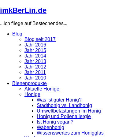
Direkt
imkBerLin.de
zum
Inhalt
...ich fliege auf Bestechendes...
Blog
Blog seit 2017
Main
Jahr 2016
navigation
Jahr 2015
Jahr 2014
Jahr 2013
Jahr 2012
Jahr 2011
Jahr 2010
Bienenprodukte
Aktuelle Honige
Honige
Was ist guter Honig?
Stadthonig vs. Landhonig
Umweltbelastungen im Honig
Honig und Pollenallergie
Ist Honig vegan?
Wabenhonig
Wissenswertes zum Honigglas