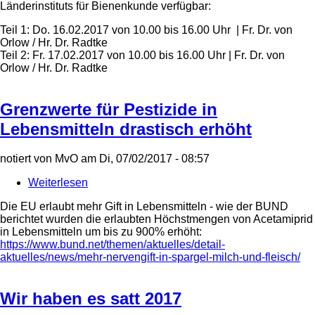
Länderinstituts für Bienenkunde verfügbar:
Hummeln
umsiedeln
Teil 1: Do. 16.02.2017 von 10.00 bis 16.00 Uhr | Fr. Dr. von
-
Orlow / Hr. Dr. Radtke
Lehrgang
Teil 2: Fr. 17.02.2017 von 10.00 bis 16.00 Uhr | Fr. Dr. von
hat
Orlow / Hr. Dr. Radtke
noch
Plätze
frei!
Grenzwerte für Pestizide in
Lebensmitteln drastisch erhöht
notiert von
MvO
am
Di, 07/02/2017 - 08:57
Weiterlesen
über
Grenzwerte
Die EU erlaubt mehr Gift in Lebensmitteln - wie der BUND
für
berichtet wurden die erlaubten Höchstmengen von Acetamiprid
Pestizide
in Lebensmitteln um bis zu 900% erhöht:
in
https://www.bund.net/themen/aktuelles/detail-
Lebensmitteln
aktuelles/news/mehr-nervengift-in-spargel-milch-und-fleisch/
drastisch
erhöht
Wir haben es satt 2017