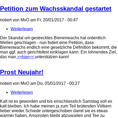
Petition zum Wachsskandal gestartet
notiert von
MvO
am
Fr, 20/01/2017 - 00:47
Weiterlesen
über
Petition
Der Skandal um gestrecktes Bienenwachs hat ordentlich
zum
Wellen geschlagen - nun fodert eine Petition, dass
Wachsskandal
Bienenwachs endlich eine gesetzliche Definition bekommt, die
gestartet
man ggf. auch gerichtsfest einklagen kann. Ein lohnendes Ziel,
das man
>>hier<<
unterstützen kann!
Prost Neujahr!
notiert von
MvO
am
Do, 05/01/2017 - 00:27
Weiterlesen
über
Prost
Kalt ist es geworden und bis einschliesslich Samstag soll es
Neujahr!
kalt bleiben. Ich habe meinen ja zum Teil brütenden Völkern
lieber wieder Schiede untergeschoben damit sie es etwas
wärmer haben. Ansonsten bleibt abzuwarten und Tee zu