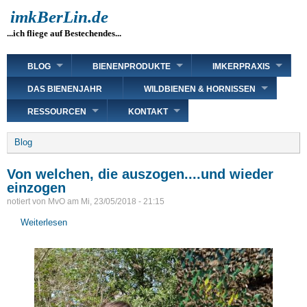
Direkt
imkBerLin.de
zum
...ich fliege auf Bestechendes...
Inhalt
Main
BLOG
BIENENPRODUKTE
IMKERPRAXIS
navigation
DAS BIENENJAHR
WILDBIENEN & HORNISSEN
RESSOURCEN
KONTAKT
Breadcrumb
Blog
Von welchen, die auszogen....und wieder
einzogen
notiert von
MvO
am
Mi, 23/05/2018 - 21:15
Weiterlesen
über
Von
welchen,
die
auszogen....und
wieder
einzogen