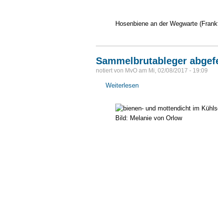
Hosenbiene an der Wegwarte (Frankfu
Sammelbrutableger abgef
notiert von
MvO
am
Mi, 02/08/2017 - 19:09
Weiterlesen
über
Sammelbrutableger
abgefegt
-
Schnurbaum
blüht