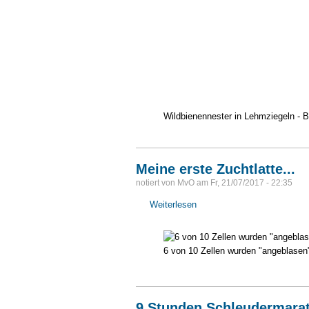
Wildbienennester in Lehmziegeln - B
Meine erste Zuchtlatte...
notiert von
MvO
am
Fr, 21/07/2017 - 22:35
Weiterlesen
über
Meine
erste
Zuchtlatte...
6 von 10 Zellen wurden "angeblasen"
9 Stunden Schleudermarat