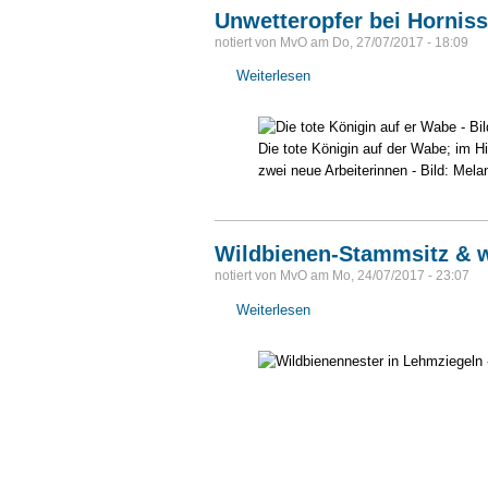
Unwetteropfer bei Hornis
notiert von
MvO
am
Do, 27/07/2017 - 18:09
Weiterlesen
über
Unwetteropfer
bei
Hornissens
Die tote Königin auf der Wabe; im H
-
zwei neue Arbeiterinnen - Bild: Mela
Bienenbaum
blüht
Wildbienen-Stammsitz & w
notiert von
MvO
am
Mo, 24/07/2017 - 23:07
Weiterlesen
über
Wildbienen-
Stammsitz
&
wilder
Wein