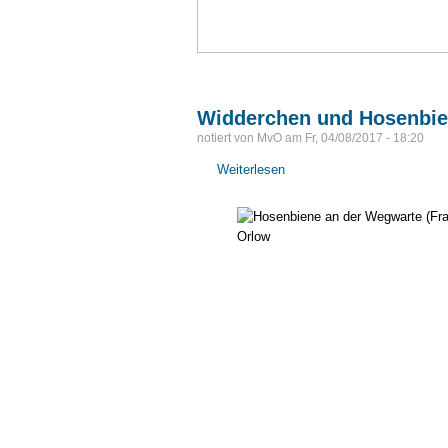
Widderchen und Hosenbie
notiert von
MvO
am
Fr, 04/08/2017 - 18:20
Weiterlesen
über
Widderchen
und
Hosenbienen...