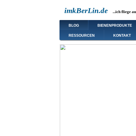
Direkt
imkBerLin.de
zum
...ich fliege a
Inhalt
Main
BLOG
BIENENPRODUKTE
navigation
RESSOURCEN
KONTAKT