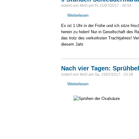
notiert von
MvO
am
Fr, 21/07/2017 - 00:54
Weiterlesen
über
9
Es ist 1 Uhr in der Frühe und ich sitze f
Stunden
herein zu holen! Nur in Gesellschaft des 
Schleudermarathon
das trotz des verkorksten Trachtjahres! Ve
-
diesem Jahr.
und
geschafft!
Nach vier Tagen: Sprühbe
notiert von
MvO
am
Sa, 15/07/2017 - 23:28
Weiterlesen
über
Nach
vier
Tagen:
Sprühbehandlung
mit
Oxalsäure