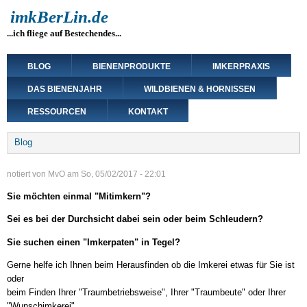
Direkt
imkBerLin.de
zum
...ich fliege auf Bestechendes...
Inhalt
Main
BLOG
BIENENPRODUKTE
IMKERPRAXIS
navigation
DAS BIENENJAHR
WILDBIENEN & HORNISSEN
RESSOURCEN
KONTAKT
Breadcrumb
Blog
notiert von
MvO
am
So, 05/02/2017 - 22:01
Sie möchten einmal "Mitimkern"?
Sei es bei der Durchsicht dabei sein oder beim Schleudern?
Sie suchen einen "Imkerpaten" in Tegel?
Gerne helfe ich Ihnen beim Herausfinden ob die Imkerei etwas für Sie ist
oder
beim Finden Ihrer "Traumbetriebsweise", Ihrer "Traumbeute" oder Ihrer
"Wunschimkerei".