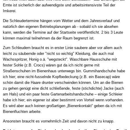
Ernte ist sicherlich der aufwendigste und arbeitsintensivste Teil der
Imkerei.
Die Schleudertermine hängen vom Wetter und dem Jahresverlauf und
natürlich den eigenen Betriebsplanungen ab - sobald ich sie absehen
kann, werden die Termine auf der Startseite veröffentlicht. 2 bis 3 Leute
können maximal teilnehmen da der Raum begrenzt ist.
Zum Schleudern braucht es in erster Linie saubere aber vor allem auch
leicht zu säubernde oder "nicht so wichtig" Kleidung, die auch mal
Wachsspritzer, Honig o.ä. "wegsteckt". Waschbare Hausschuhe mit
fester Sohle (z.B. Crocs) wären gut da ich nicht gerne mit
Straßenschuhen im Bienenhaus unterwegs bin. Gummihandschuhe habe
ich hier; eine nicht-fusselnde Kopfbedeckung (z.B. ein Basecap) wäre
schön damit die Haare drunter verschwinden können. Um an die Bienen
zu gehen genügt eine dicht schließende, feste (stichdichte) Jacke (auch
am Hals) und ein paar feste Gartenarbeitshandschuhe – einige Schleier
habe ich hier; ein eigener ist aber bestimmt von Vorteil wenn vorhanden.
Es wird aber auch keinen großartigen „Bienenkontakt“ geben da ich mit
Bienenfluchten arbeite.
Ansonsten braucht es vornehmlich Zeit und davon nicht zu knapp.