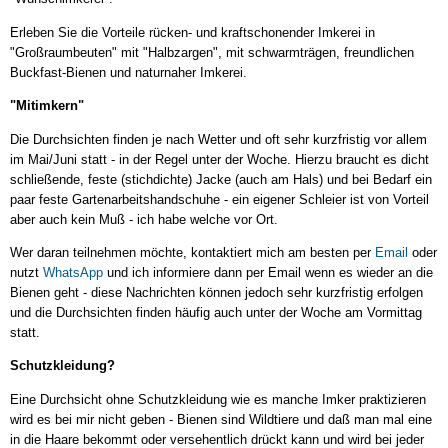
Erleben Sie die Vorteile rücken- und kraftschonender Imkerei in
"Großraumbeuten" mit "Halbzargen", mit schwarmträgen, freundlichen
Buckfast-Bienen und naturnaher Imkerei.
"Mitimkern"
Die Durchsichten finden je nach Wetter und oft sehr kurzfristig vor allem
im Mai/Juni statt - in der Regel unter der Woche. Hierzu braucht es dicht
schließende, feste (stichdichte) Jacke (auch am Hals) und bei Bedarf ein
paar feste Gartenarbeitshandschuhe - ein eigener Schleier ist von Vorteil
aber auch kein Muß - ich habe welche vor Ort.
Wer daran teilnehmen möchte, kontaktiert mich am besten per
Email
oder
nutzt
WhatsApp
und ich informiere dann per Email wenn es wieder an die
Bienen geht - diese Nachrichten können jedoch sehr kurzfristig erfolgen
und die Durchsichten finden häufig auch unter der Woche am Vormittag
statt.
Schutzkleidung?
Eine Durchsicht ohne Schutzkleidung wie es manche Imker praktizieren
wird es bei mir nicht geben - Bienen sind Wildtiere und daß man mal eine
in die Haare bekommt oder versehentlich drückt kann und wird bei jeder