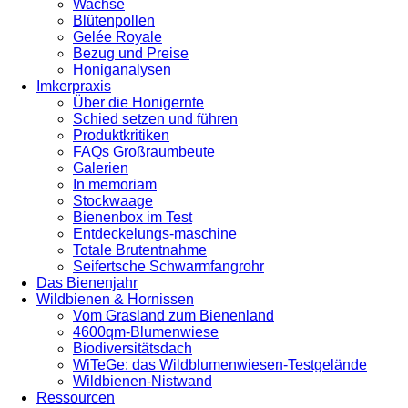
Wachse
Blütenpollen
Gelée Royale
Bezug und Preise
Honiganalysen
Imkerpraxis
Über die Honigernte
Schied setzen und führen
Produktkritiken
FAQs Großraumbeute
Galerien
In memoriam
Stockwaage
Bienenbox im Test
Entdeckelungs-maschine
Totale Brutentnahme
Seifertsche Schwarmfangrohr
Das Bienenjahr
Wildbienen & Hornissen
Vom Grasland zum Bienenland
4600qm-Blumenwiese
Biodiversitätsdach
WiTeGe: das Wildblumenwiesen-Testgelände
Wildbienen-Nistwand
Ressourcen