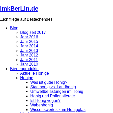
Direkt
imkBerLin.de
zum
Inhalt
...ich fliege auf Bestechendes...
Blog
Blog seit 2017
Main
Jahr 2016
navigation
Jahr 2015
Jahr 2014
Jahr 2013
Jahr 2012
Jahr 2011
Jahr 2010
Bienenprodukte
Aktuelle Honige
Honige
Was ist guter Honig?
Stadthonig vs. Landhonig
Umweltbelastungen im Honig
Honig und Pollenallergie
Ist Honig vegan?
Wabenhonig
Wissenswertes zum Honigglas