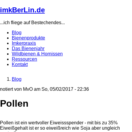
Direkt
imkBerLin.de
zum
Inhalt
...ich fliege auf Bestechendes...
Blog
Bienenprodukte
Main
Imkerpraxis
navigation
Das Bienenjahr
Wildbienen & Hornissen
Ressourcen
Kontakt
Blog
Breadcrumb
notiert von
MvO
am
So, 05/02/2017 - 22:36
Pollen
Pollen ist ein wertvoller Eiweissspender - mit bis zu 35%
Eiweißgehalt ist er so eiweißreich wie Soja aber ungleich