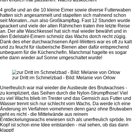
4 große und an die 10 kleine Eimer sowie diverse Futterwaben
hatten sich angesammelt und stapelten sich mahnend schon
seit Monaten...nun also Großkampftag. Fast 12 Stunden wurde
geackert und viele der alten Rähmchen traten ihre letzte Reise
an. Der alte Waschkessel hat sich mal wieder bewährt und in
den Edelstahl-Eimern schmolz das Wachs dorch recht zügig.
Dank des eher durchwachsenen April-Wetters war es oft zu kalt
und zu feucht für räuberische Bienen aber dafür entsprechend
unbequem für die Küchenchefin. Manchmal hagelte es sogar
ehe dann wieder auf Sonne umgeschaltet wurde!
zur Dritt im Schmelzbad - Bild: Melanie von Orlow
Unerfreulich war mal wieder die Ausbeute des Brutwachses -
zu kompliziert, das Seihen durch die Nylon-Strumpfhose! Viel
zu viel Wachs blieb im Trester und das Gemsich aus Futter und
Wasser trennt sich nur schlecht vom Wachs. Da werde ich eine
Änderung im Verfahren vornehmen denn ganz ohne Brutwaben
geht es nicht - die Mittelwände aus reinem
Entdeckelungswachs erwiesen sich als unerfreulich spröde. Im
Kopf ist schon eine Idee entstanden - mal sehen, ob das dann
klappt!