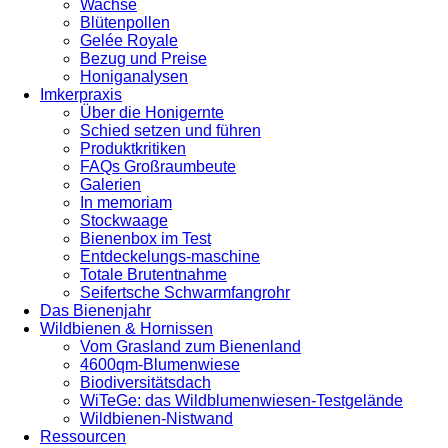
Wachse
Blütenpollen
Gelée Royale
Bezug und Preise
Honiganalysen
Imkerpraxis
Über die Honigernte
Schied setzen und führen
Produktkritiken
FAQs Großraumbeute
Galerien
In memoriam
Stockwaage
Bienenbox im Test
Entdeckelungs-maschine
Totale Brutentnahme
Seifertsche Schwarmfangrohr
Das Bienenjahr
Wildbienen & Hornissen
Vom Grasland zum Bienenland
4600qm-Blumenwiese
Biodiversitätsdach
WiTeGe: das Wildblumenwiesen-Testgelände
Wildbienen-Nistwand
Ressourcen