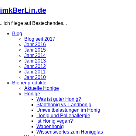
Direkt
imkBerLin.de
zum
Inhalt
...ich fliege auf Bestechendes...
Blog
Blog seit 2017
Main
Jahr 2016
navigation
Jahr 2015
Jahr 2014
Jahr 2013
Jahr 2012
Jahr 2011
Jahr 2010
Bienenprodukte
Aktuelle Honige
Honige
Was ist guter Honig?
Stadthonig vs. Landhonig
Umweltbelastungen im Honig
Honig und Pollenallergie
Ist Honig vegan?
Wabenhonig
Wissenswertes zum Honigglas