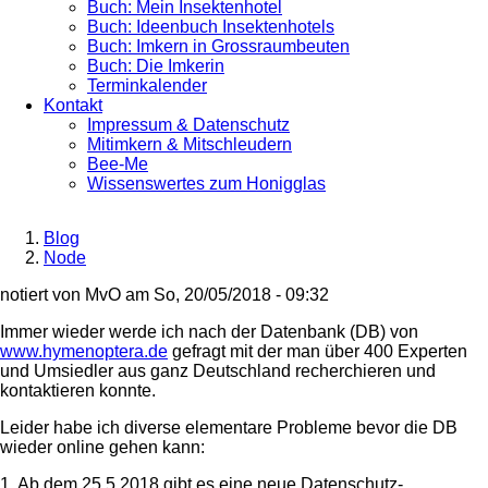
Buch: Mein Insektenhotel
Buch: Ideenbuch Insektenhotels
Buch: Imkern in Grossraumbeuten
Buch: Die Imkerin
Terminkalender
Kontakt
Impressum & Datenschutz
Mitimkern & Mitschleudern
Bee-Me
Wissenswertes zum Honigglas
Blog
Node
Breadcrumb
notiert von
MvO
am
So, 20/05/2018 - 09:32
Immer wieder werde ich nach der Datenbank (DB) von
www.hymenoptera.de
gefragt mit der man über 400 Experten
und Umsiedler aus ganz Deutschland recherchieren und
kontaktieren konnte.
Leider habe ich diverse elementare Probleme bevor die DB
wieder online gehen kann:
1. Ab dem 25.5.2018 gibt es eine neue Datenschutz-