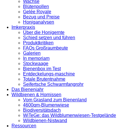
Wachse
Blütenpollen
Gelée Royale
Bezug und Preise
Honiganalysen
Imkerpraxis
Über die Honigernte
Schied setzen und führen
Produktkritiken
FAQs Großraumbeute
Galerien
In memoriam
Stockwaage
Bienenbox im Test
Entdeckelungs-maschine
Totale Brutentnahme
Seifertsche Schwarmfangrohr
Das Bienenjahr
Wildbienen & Hornissen
Vom Grasland zum Bienenland
4600qm-Blumenwiese
Biodiversitätsdach
WiTeGe: das Wildblumenwiesen-Testgelände
Wildbienen-Nistwand
Ressourcen