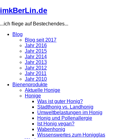
Direkt
imkBerLin.de
zum
Inhalt
...ich fliege auf Bestechendes...
Blog
Blog seit 2017
Main
Jahr 2016
navigation
Jahr 2015
Jahr 2014
Jahr 2013
Jahr 2012
Jahr 2011
Jahr 2010
Bienenprodukte
Aktuelle Honige
Honige
Was ist guter Honig?
Stadthonig vs. Landhonig
Umweltbelastungen im Honig
Honig und Pollenallergie
Ist Honig vegan?
Wabenhonig
Wissenswertes zum Honigglas