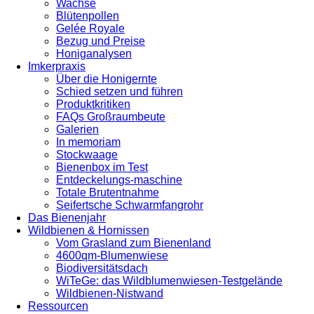
Wachse
Blütenpollen
Gelée Royale
Bezug und Preise
Honiganalysen
Imkerpraxis
Über die Honigernte
Schied setzen und führen
Produktkritiken
FAQs Großraumbeute
Galerien
In memoriam
Stockwaage
Bienenbox im Test
Entdeckelungs-maschine
Totale Brutentnahme
Seifertsche Schwarmfangrohr
Das Bienenjahr
Wildbienen & Hornissen
Vom Grasland zum Bienenland
4600qm-Blumenwiese
Biodiversitätsdach
WiTeGe: das Wildblumenwiesen-Testgelände
Wildbienen-Nistwand
Ressourcen