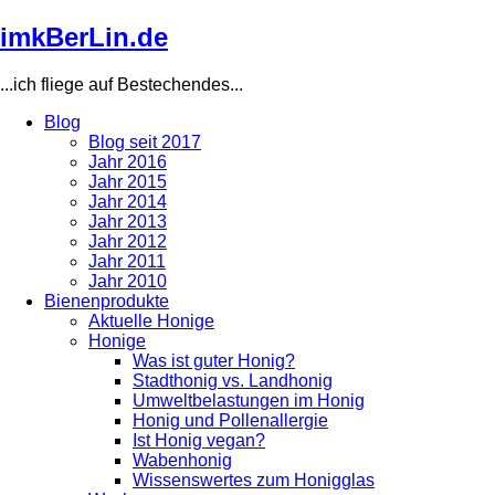
Direkt
imkBerLin.de
zum
Inhalt
...ich fliege auf Bestechendes...
Blog
Blog seit 2017
Main
Jahr 2016
navigation
Jahr 2015
Jahr 2014
Jahr 2013
Jahr 2012
Jahr 2011
Jahr 2010
Bienenprodukte
Aktuelle Honige
Honige
Was ist guter Honig?
Stadthonig vs. Landhonig
Umweltbelastungen im Honig
Honig und Pollenallergie
Ist Honig vegan?
Wabenhonig
Wissenswertes zum Honigglas