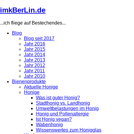
Direkt
imkBerLin.de
zum
Inhalt
...ich fliege auf Bestechendes...
Blog
Blog seit 2017
Main
Jahr 2016
navigation
Jahr 2015
Jahr 2014
Jahr 2013
Jahr 2012
Jahr 2011
Jahr 2010
Bienenprodukte
Aktuelle Honige
Honige
Was ist guter Honig?
Stadthonig vs. Landhonig
Umweltbelastungen im Honig
Honig und Pollenallergie
Ist Honig vegan?
Wabenhonig
Wissenswertes zum Honigglas