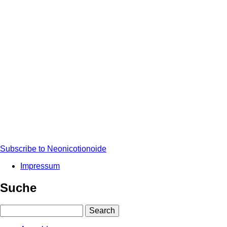
Land-
Biene"
eröffnet!
Subscribe to Neonicotionoide
Impressum
Fußbereichsmenü
Suche
Search