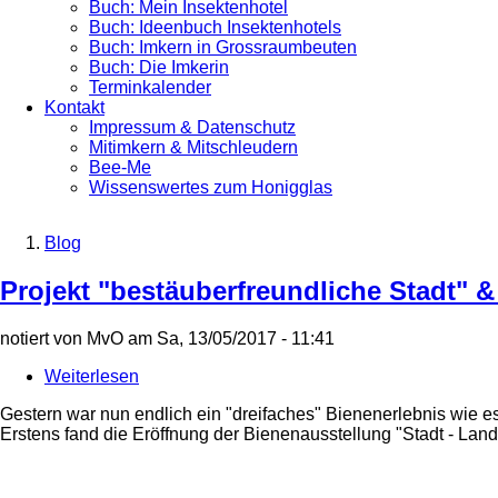
Buch: Mein Insektenhotel
Buch: Ideenbuch Insektenhotels
Buch: Imkern in Grossraumbeuten
Buch: Die Imkerin
Terminkalender
Kontakt
Impressum & Datenschutz
Mitimkern & Mitschleudern
Bee-Me
Wissenswertes zum Honigglas
Blog
Breadcrumb
Projekt "bestäuberfreundliche Stadt" &
notiert von
MvO
am
Sa, 13/05/2017 - 11:41
Weiterlesen
über
Projekt
Gestern war nun endlich ein "dreifaches" Bienenerlebnis wie es
"bestäuberfreundliche
Erstens fand die Eröffnung der Bienenausstellung "Stadt - Land
Stadt"
&
Ausstellung
"Stadt-