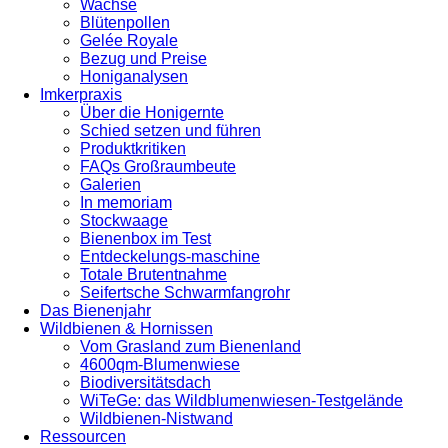
Wachse
Blütenpollen
Gelée Royale
Bezug und Preise
Honiganalysen
Imkerpraxis
Über die Honigernte
Schied setzen und führen
Produktkritiken
FAQs Großraumbeute
Galerien
In memoriam
Stockwaage
Bienenbox im Test
Entdeckelungs-maschine
Totale Brutentnahme
Seifertsche Schwarmfangrohr
Das Bienenjahr
Wildbienen & Hornissen
Vom Grasland zum Bienenland
4600qm-Blumenwiese
Biodiversitätsdach
WiTeGe: das Wildblumenwiesen-Testgelände
Wildbienen-Nistwand
Ressourcen