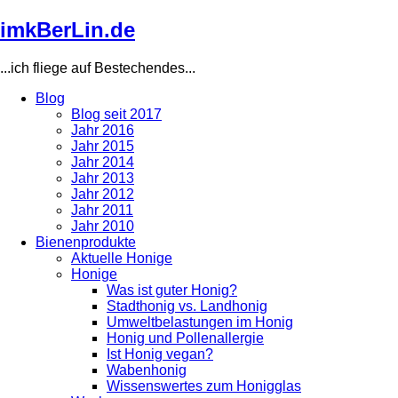
Direkt
imkBerLin.de
zum
Inhalt
...ich fliege auf Bestechendes...
Blog
Blog seit 2017
Main
Jahr 2016
navigation
Jahr 2015
Jahr 2014
Jahr 2013
Jahr 2012
Jahr 2011
Jahr 2010
Bienenprodukte
Aktuelle Honige
Honige
Was ist guter Honig?
Stadthonig vs. Landhonig
Umweltbelastungen im Honig
Honig und Pollenallergie
Ist Honig vegan?
Wabenhonig
Wissenswertes zum Honigglas