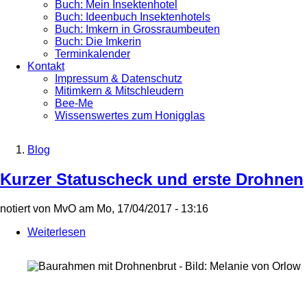
Buch: Mein Insektenhotel
Buch: Ideenbuch Insektenhotels
Buch: Imkern in Grossraumbeuten
Buch: Die Imkerin
Terminkalender
Kontakt
Impressum & Datenschutz
Mitimkern & Mitschleudern
Bee-Me
Wissenswertes zum Honigglas
Blog
Breadcrumb
Kurzer Statuscheck und erste Drohnen
notiert von
MvO
am
Mo, 17/04/2017 - 13:16
Weiterlesen
über
Kurzer
Statuscheck
und
erste
Drohnen