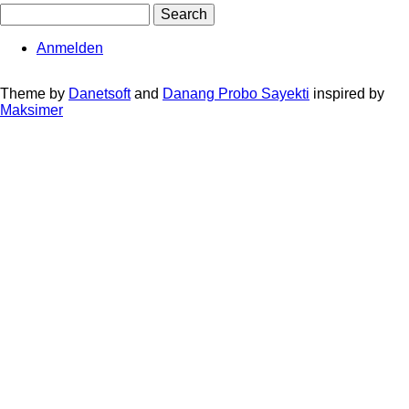
Search
Anmelden
User
account
Theme by
Danetsoft
and
Danang Probo Sayekti
inspired by
Maksimer
menu