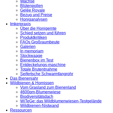
Wachse
Blütenpollen
Gelée Royale
Bezug und Preise
Honiganalysen
Imkerpraxis
Über die Honigernte
Schied setzen und führen
Produktkritiken
FAQs Großraumbeute
Galerien
In memoriam
Stockwaage
Bienenbox im Test
Entdeckelungs-maschine
Totale Brutentnahme
Seifertsche Schwarmfangrohr
Das Bienenjahr
Wildbienen & Hornissen
Vom Grasland zum Bienenland
4600qm-Blumenwiese
Biodiversitätsdach
WiTeGe: das Wildblumenwiesen-Testgelände
Wildbienen-Nistwand
Ressourcen