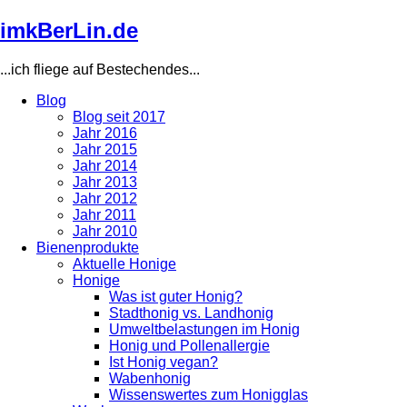
Direkt
imkBerLin.de
zum
Inhalt
...ich fliege auf Bestechendes...
Blog
Blog seit 2017
Main
Jahr 2016
navigation
Jahr 2015
Jahr 2014
Jahr 2013
Jahr 2012
Jahr 2011
Jahr 2010
Bienenprodukte
Aktuelle Honige
Honige
Was ist guter Honig?
Stadthonig vs. Landhonig
Umweltbelastungen im Honig
Honig und Pollenallergie
Ist Honig vegan?
Wabenhonig
Wissenswertes zum Honigglas