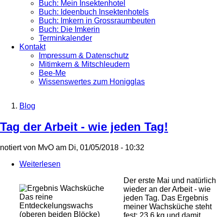
Buch: Mein Insektenhotel
Buch: Ideenbuch Insektenhotels
Buch: Imkern in Grossraumbeuten
Buch: Die Imkerin
Terminkalender
Kontakt
Impressum & Datenschutz
Mitimkern & Mitschleudern
Bee-Me
Wissenswertes zum Honigglas
Blog
Breadcrumb
Tag der Arbeit - wie jeden Tag!
notiert von
MvO
am
Di, 01/05/2018 - 10:32
Weiterlesen
über
Tag
Der erste Mai und natürlich
der
wieder an der Arbeit - wie
Arbeit
Das reine
jeden Tag. Das Ergebnis
-
Entdeckelungswachs
meiner Wachsküche steht
wie
(oberen beiden Blöcke)
fest: 23,6 kg und damit
jeden