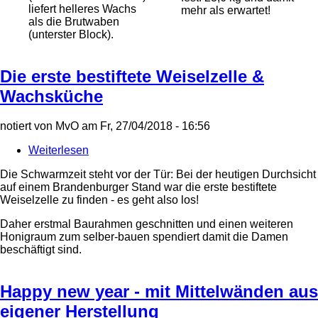
liefert helleres Wachs
mehr als erwartet!
Tag!
als die Brutwaben
(unterster Block).
Die erste bestiftete Weiselzelle &
Wachsküche
notiert von
MvO
am
Fr, 27/04/2018 - 16:56
Weiterlesen
über
Die
Die Schwarmzeit steht vor der Tür: Bei der heutigen Durchsicht
erste
auf einem Brandenburger Stand war die erste bestiftete
bestiftete
Weiselzelle zu finden - es geht also los!
Weiselzelle
&
Daher erstmal Baurahmen geschnitten und einen weiteren
Wachsküche
Honigraum zum selber-bauen spendiert damit die Damen
beschäftigt sind.
Happy new year - mit Mittelwänden aus
eigener Herstellung