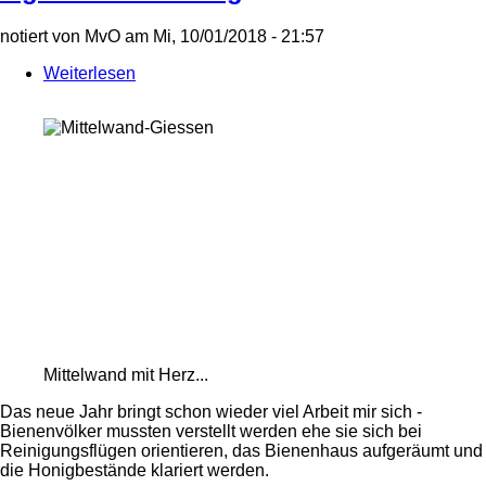
notiert von
MvO
am
Mi, 10/01/2018 - 21:57
Weiterlesen
über
Happy
new
year
-
mit
Mittelwänden
aus
eigener
Herstellung
Mittelwand mit Herz...
Das neue Jahr bringt schon wieder viel Arbeit mir sich -
Bienenvölker mussten verstellt werden ehe sie sich bei
Reinigungsflügen orientieren, das Bienenhaus aufgeräumt und
die Honigbestände klariert werden.