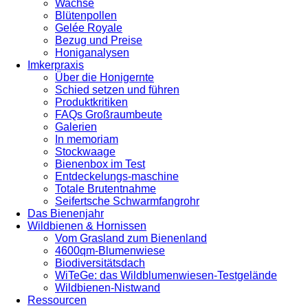
Wachse
Blütenpollen
Gelée Royale
Bezug und Preise
Honiganalysen
Imkerpraxis
Über die Honigernte
Schied setzen und führen
Produktkritiken
FAQs Großraumbeute
Galerien
In memoriam
Stockwaage
Bienenbox im Test
Entdeckelungs-maschine
Totale Brutentnahme
Seifertsche Schwarmfangrohr
Das Bienenjahr
Wildbienen & Hornissen
Vom Grasland zum Bienenland
4600qm-Blumenwiese
Biodiversitätsdach
WiTeGe: das Wildblumenwiesen-Testgelände
Wildbienen-Nistwand
Ressourcen