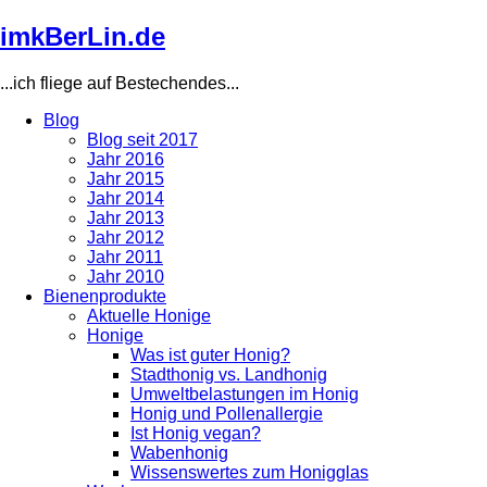
Direkt
imkBerLin.de
zum
Inhalt
...ich fliege auf Bestechendes...
Blog
Blog seit 2017
Main
Jahr 2016
navigation
Jahr 2015
Jahr 2014
Jahr 2013
Jahr 2012
Jahr 2011
Jahr 2010
Bienenprodukte
Aktuelle Honige
Honige
Was ist guter Honig?
Stadthonig vs. Landhonig
Umweltbelastungen im Honig
Honig und Pollenallergie
Ist Honig vegan?
Wabenhonig
Wissenswertes zum Honigglas