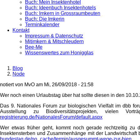
Buch: Mein Insektenhotel
Buch: Ideenbuch Insektenhotels
Buch: Imkern in Grossraumbeuten
Buch: Die Imkerin
Terminkalender
Kontakt
Impressum & Datenschutz
Mitimkern & Mitschleudern
Bee-Me
Wissenswertes zum Honigglas
Blog
Node
Breadcrumb
notiert von
MvO
am
Mi, 26/09/2018 - 21:58
Wer noch einen Urlaubstag über hat sollte diesen in den 10.10.
Das 9. Nationales Forum zur biologischen Vielfalt im dbb for
Ausstellung zu Biodiversitätsprojekten, vielen
registrierung.de/NationalesForum/default.aspx
Wer etwas früher geht, kommt noch gerade rechtzeitig zu 
Insektensterben und Zusammenhänge mit der Landwirtschaft b
bundestag.de/no_cache/termin/ausgesummt-wege-zur-bien...