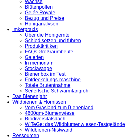
Wachse
Blütenpollen
Gelée Royale
Bezug und Preise
Honiganalysen
Imkerpraxis
Über die Honigernte
Schied setzen und führen
Produktkritiken
FAQs Großraumbeute
Galerien
In memoriam
Stockwaage
Bienenbox im Test
Entdeckelungs-maschine
Totale Brutentnahme
Seifertsche Schwarmfangrohr
Das Bienenjahr
Wildbienen & Hornissen
Vom Grasland zum Bienenland
4600qm-Blumenwiese
Biodiversitätsdach
WiTeGe: das Wildblumenwiesen-Testgelände
Wildbienen-Nistwand
Ressourcen