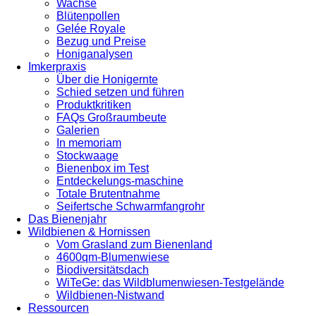
Wachse
Blütenpollen
Gelée Royale
Bezug und Preise
Honiganalysen
Imkerpraxis
Über die Honigernte
Schied setzen und führen
Produktkritiken
FAQs Großraumbeute
Galerien
In memoriam
Stockwaage
Bienenbox im Test
Entdeckelungs-maschine
Totale Brutentnahme
Seifertsche Schwarmfangrohr
Das Bienenjahr
Wildbienen & Hornissen
Vom Grasland zum Bienenland
4600qm-Blumenwiese
Biodiversitätsdach
WiTeGe: das Wildblumenwiesen-Testgelände
Wildbienen-Nistwand
Ressourcen