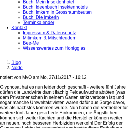
Buch: Mein Insektenhotel
Buch: Ideenbuch Insektenhotels
Buch: Imkern in Grossraumbeuten
Buch: Die Imkerin
Terminkalender
Kontakt
Impressum & Datenschutz
Mitimkern & Mitschleudern
Bee-Me
Wissenswertes zum Honigglas
Blog
Node
Breadcrumb
notiert von
MvO
am
Mo, 27/11/2017 - 16:12
Glyphosat hat es nun leider doch geschafft - weitere fünf Jahre
dürfen die Landwirte damit flächig Feldaufwuchs abtöten (was
dem Privatmenschen in seinem Garten strikt verboten ist) und
sogar manche Umweltaktivisten waren dafür aus Sorge davor,
was als nächstes kommen würde. Nun haben die Vertriebler für
weitere fünf Jahre gesicherte Einkommen, die Ängstlichen
können sich weiter fürchten und die Hersteller können weiter
an neuen, noch besseren Herbiziden werkeln! Der Erfolg der