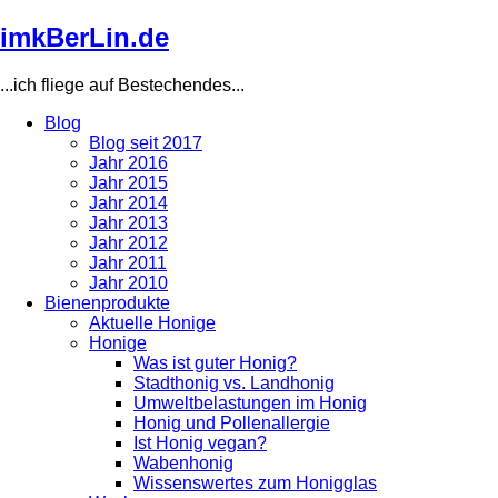
Direkt
imkBerLin.de
zum
Inhalt
...ich fliege auf Bestechendes...
Blog
Blog seit 2017
Main
Jahr 2016
navigation
Jahr 2015
Jahr 2014
Jahr 2013
Jahr 2012
Jahr 2011
Jahr 2010
Bienenprodukte
Aktuelle Honige
Honige
Was ist guter Honig?
Stadthonig vs. Landhonig
Umweltbelastungen im Honig
Honig und Pollenallergie
Ist Honig vegan?
Wabenhonig
Wissenswertes zum Honigglas