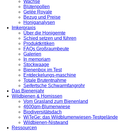
Wachse
Blütenpollen
Gelée Royale
Bezug und Preise
Honiganalysen
Imkerpraxis
Über die Honigernte
Schied setzen und führen
Produktkritiken
FAQs Großraumbeute
Galerien
In memoriam
Stockwaage
Bienenbox im Test
Entdeckelungs-maschine
Totale Brutentnahme
Seifertsche Schwarmfangrohr
Das Bienenjahr
Wildbienen & Hornissen
Vom Grasland zum Bienenland
4600qm-Blumenwiese
Biodiversitätsdach
WiTeGe: das Wildblumenwiesen-Testgelände
Wildbienen-Nistwand
Ressourcen