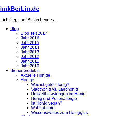
Direkt
imkBerLin.de
zum
Inhalt
...ich fliege auf Bestechendes...
Blog
Blog seit 2017
Main
Jahr 2016
navigation
Jahr 2015
Jahr 2014
Jahr 2013
Jahr 2012
Jahr 2011
Jahr 2010
Bienenprodukte
Aktuelle Honige
Honige
Was ist guter Honig?
Stadthonig vs. Landhonig
Umweltbelastungen im Honig
Honig und Pollenallergie
Ist Honig vegan?
Wabenhonig
Wissenswertes zum Honigglas