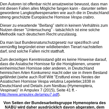
Den Autoren ist offenbar nicht ansatzweise bewusst, dass man
mit diesen Fallen alles Mögliche fangen kann - darunter selten
gewordene Langkopfwespenarten wie auch die in Deutschland
streng geschützte Europäische Hornisse
Vespa crabro
.
Dieser zu erwartende "Beifang" steht in keinem Verhältnis zum
Nutzen dieser "Untersuchung" - tatsächlich ist eine solche
Methodik nach deutschem Recht unzulässig.
Da man laut Bundesnaturschutzgesetz nur spezifisch und
vernünftig begründet einer wildlebenden Tierart nachstellen
darf, sind solche Fallen nicht statthaft.
Zum derzeitigen Kenntnisstand gibt es keine Hinweise darauf,
dass die Asiatische Hornisse für die Honigbienen, unserer
einheimischen Hornisse oder anderen, in Deutschland
heimischen Arten Konkurrenz macht oder sie in ihrem Bestand
gefährdet (siehe auch Rolf Witt "Erstfund eines Nestes der
Asiatischen Hornisse Vespa velutina Lepeletier,1838 in
Deutschland und Details zum Nestbau (Hymenoptera,
Vespinae)" in Ampulex 7 (2015), Seite 41 ff. -
http://www.ampulex.de/ampu7.pdf
).
Von Seiten der Bundesarbeitsgruppe Hymenoptera des
NABU wird daher ausdrücklich davon abgeraten, dem