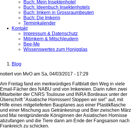
Buch: Mein Insektenhotel
Buch: Ideenbuch Insektenhotels
Buch: Imkern in Grossraumbeuten
Buch: Die Imkerin
Terminkalender
Kontakt
Impressum & Datenschutz
Mitimkern & Mitschleudern
Bee-Me
Wissenswertes zum Honigglas
Blog
Breadcrumb
notiert von
MvO
am
Sa, 04/03/2017 - 17:29
Am Freitag fand ein merkwürdiges Faltblatt den Weg in viele
Email-Fächer des NABU und von Imkereien. Darin rufen zwei
Mitarbeiter der CNRS Toulouse und INRA Bordeaux unter der
Überschrift "Asiatische Hornissen! Stoppen wir sie!" auf, mit
Hilfe eines mitgelieferten Bauplanes aus einer Plastikflasche
und einer Mischung aus Getränkesirup und Bier zwischen März
und Mai nestgründende Königinnen der Asiatischen Hornisse
abzufangen und die Tiere dann am Ende der Fangsaison nach
Frankreich zu schicken.