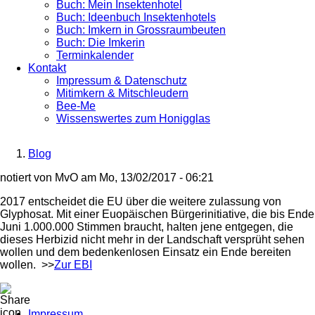
Buch: Mein Insektenhotel
Buch: Ideenbuch Insektenhotels
Buch: Imkern in Grossraumbeuten
Buch: Die Imkerin
Terminkalender
Kontakt
Impressum & Datenschutz
Mitimkern & Mitschleudern
Bee-Me
Wissenswertes zum Honigglas
Blog
Breadcrumb
notiert von
MvO
am
Mo, 13/02/2017 - 06:21
2017 entscheidet die EU über die weitere zulassung von
Glyphosat. Mit einer Euopäischen Bürgerinitiative, die bis Ende
Juni 1.000.000 Stimmen braucht, halten jene entgegen, die
dieses Herbizid nicht mehr in der Landschaft versprüht sehen
wollen und dem bedenkenlosen Einsatz ein Ende bereiten
wollen. >>
Zur EBI
Impressum