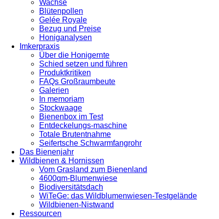
Wachse
Blütenpollen
Gelée Royale
Bezug und Preise
Honiganalysen
Imkerpraxis
Über die Honigernte
Schied setzen und führen
Produktkritiken
FAQs Großraumbeute
Galerien
In memoriam
Stockwaage
Bienenbox im Test
Entdeckelungs-maschine
Totale Brutentnahme
Seifertsche Schwarmfangrohr
Das Bienenjahr
Wildbienen & Hornissen
Vom Grasland zum Bienenland
4600qm-Blumenwiese
Biodiversitätsdach
WiTeGe: das Wildblumenwiesen-Testgelände
Wildbienen-Nistwand
Ressourcen