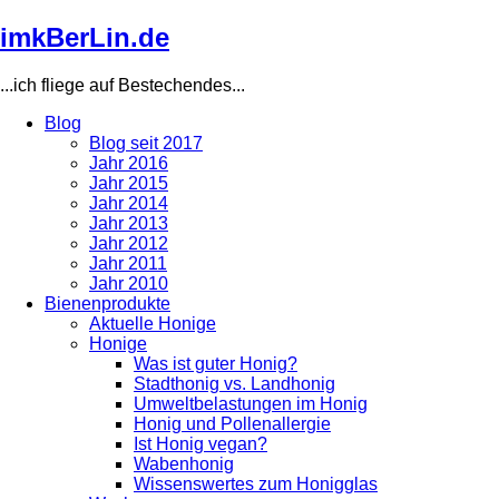
Direkt
imkBerLin.de
zum
Inhalt
...ich fliege auf Bestechendes...
Blog
Blog seit 2017
Main
Jahr 2016
navigation
Jahr 2015
Jahr 2014
Jahr 2013
Jahr 2012
Jahr 2011
Jahr 2010
Bienenprodukte
Aktuelle Honige
Honige
Was ist guter Honig?
Stadthonig vs. Landhonig
Umweltbelastungen im Honig
Honig und Pollenallergie
Ist Honig vegan?
Wabenhonig
Wissenswertes zum Honigglas