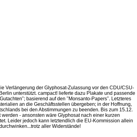
die Verlängerung der Glyphosat-Zulassung vor den CDU/CSU-
erlin unterstützt. campact! lieferte dazu Plakate und passende
s-Gutachten"; basierend auf den "Monsanto-Papers". Letzteres
erialien an die Geschäftsstellen übergeben; in der Hoffnung,
tschlands bei den Abstimmungen zu beenden. Bis zum 15.12.
t werden - ansonsten wäre Glyphosat nach einer kurzen
tet. Leider jedoch kann letztendlich die EU-Kommission allein
urchwinken...trotz aller Widerstände!