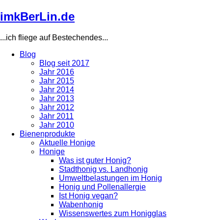
Direkt
imkBerLin.de
zum
Inhalt
...ich fliege auf Bestechendes...
Blog
Blog seit 2017
Main
Jahr 2016
navigation
Jahr 2015
Jahr 2014
Jahr 2013
Jahr 2012
Jahr 2011
Jahr 2010
Bienenprodukte
Aktuelle Honige
Honige
Was ist guter Honig?
Stadthonig vs. Landhonig
Umweltbelastungen im Honig
Honig und Pollenallergie
Ist Honig vegan?
Wabenhonig
Wissenswertes zum Honigglas