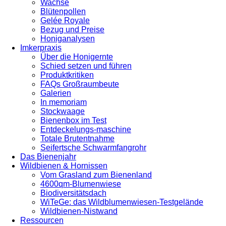
Wachse
Blütenpollen
Gelée Royale
Bezug und Preise
Honiganalysen
Imkerpraxis
Über die Honigernte
Schied setzen und führen
Produktkritiken
FAQs Großraumbeute
Galerien
In memoriam
Stockwaage
Bienenbox im Test
Entdeckelungs-maschine
Totale Brutentnahme
Seifertsche Schwarmfangrohr
Das Bienenjahr
Wildbienen & Hornissen
Vom Grasland zum Bienenland
4600qm-Blumenwiese
Biodiversitätsdach
WiTeGe: das Wildblumenwiesen-Testgelände
Wildbienen-Nistwand
Ressourcen