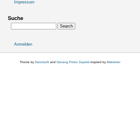
Impressum
Fußbereichsmenü
Suche
Search
Anmelden
User
account
menu
Theme by
Danetsoft
and
Danang Probo Sayekti
inspired by
Maksimer