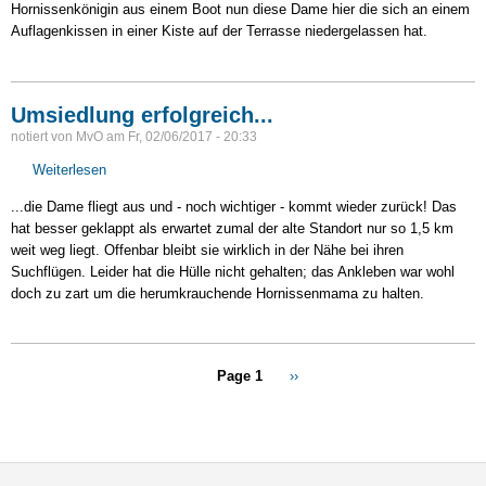
Hornissenkönigin aus einem Boot nun diese Dame hier die sich an einem
Auflagenkissen in einer Kiste auf der Terrasse niedergelassen hat.
Umsiedlung erfolgreich...
notiert von
MvO
am
Fr, 02/06/2017 - 20:33
Weiterlesen
über
Umsiedlung
...die Dame fliegt aus und - noch wichtiger - kommt wieder zurück! Das
erfolgreich...
hat besser geklappt als erwartet zumal der alte Standort nur so 1,5 km
weit weg liegt. Offenbar bleibt sie wirklich in der Nähe bei ihren
Suchflügen. Leider hat die Hülle nicht gehalten; das Ankleben war wohl
doch zu zart um die herumkrauchende Hornissenmama zu halten.
Seitennummerierung
Page 1
Nächste
››
Seite