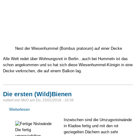
Nest der Wiesenhummel (Bombus pratorum) auf einer Decke
Alle Welt redet über Wohnungsnot in Berlin...auch bei Hummeln ist das
schon angekommen und so hat sich diese Wiesenhummel-Königin in eine
Decke verkrochen, die auf einem Balkon lag.
Die ersten (Wild)Bienen
notiert von
MvO
am
Do, 25/01/2018 - 16:56
Weiterlesen
über
Die
Inzwischen sind die Umzugsnistwände
ersten
in Kladow fertig und mit den rot
(Wild)Bienen
Die fertig
geziegelten Dächern auch sehr
umgesiedelten