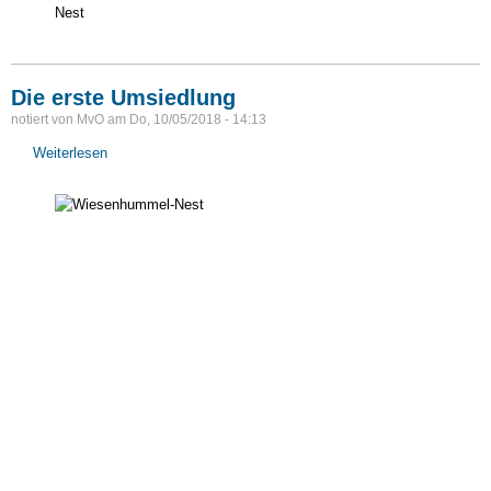
Nest
Die erste Umsiedlung
notiert von
MvO
am
Do, 10/05/2018 - 14:13
Weiterlesen
über
Die
erste
Umsiedlung