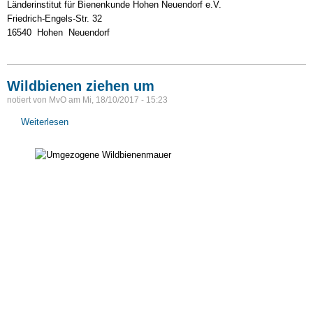
Länderinstitut für Bienenkunde Hohen Neuendorf e.V.
zweitägiges
Friedrich-Engels-Str. 32
Umsiedler-
16540 Hohen Neuendorf
und
Beratungsseminar
im
LiB
Wildbienen ziehen um
bei
notiert von
MvO
am
Mi, 18/10/2017 - 15:23
Berlin
Weiterlesen
über
(15./16.2.2018)
Wildbienen
ziehen
um