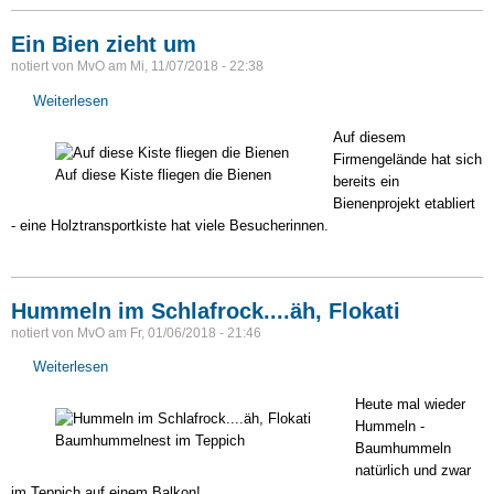
Ein Bien zieht um
notiert von
MvO
am
Mi, 11/07/2018 - 22:38
Weiterlesen
über
Ein
Auf diesem
Bien
Firmengelände hat sich
zieht
Auf diese Kiste fliegen die Bienen
bereits ein
um
Bienenprojekt etabliert
- eine Holztransportkiste hat viele Besucherinnen.
Hummeln im Schlafrock....äh, Flokati
notiert von
MvO
am
Fr, 01/06/2018 - 21:46
Weiterlesen
über
Hummeln
Heute mal wieder
im
Hummeln -
Schlafrock....äh,
Baumhummelnest im Teppich
Baumhummeln
Flokati
natürlich und zwar
im Teppich auf einem Balkon!