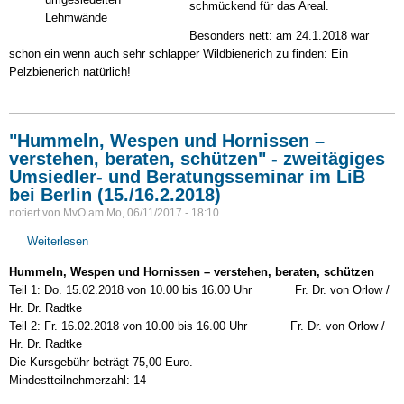
schmückend für das Areal.
Lehmwände
Besonders nett: am 24.1.2018 war
schon ein wenn auch sehr schlapper Wildbienerich zu finden: Ein
Pelzbienerich natürlich!
"Hummeln, Wespen und Hornissen –
verstehen, beraten, schützen" - zweitägiges
Umsiedler- und Beratungsseminar im LiB
bei Berlin (15./16.2.2018)
notiert von
MvO
am
Mo, 06/11/2017 - 18:10
Weiterlesen
über
"Hummeln,
Hummeln, Wespen und Hornissen – verstehen, beraten, schützen
Wespen
Teil 1: Do. 15.02.2018 von 10.00 bis 16.00 Uhr Fr. Dr. von Orlow /
und
Hr. Dr. Radtke
Hornissen
Teil 2: Fr. 16.02.2018 von 10.00 bis 16.00 Uhr Fr. Dr. von Orlow /
–
Hr. Dr. Radtke
verstehen,
Die Kursgebühr beträgt 75,00 Euro.
beraten,
Mindestteilnehmerzahl: 14
schützen"
-