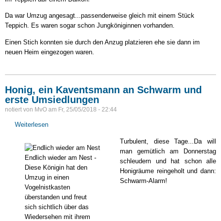
Da war Umzug angesagt...passenderweise gleich mit einem Stück
Teppich. Es waren sogar schon Jungköniginnen vorhanden.
Einen Stich konnten sie durch den Anzug platzieren ehe sie dann im
neuen Heim eingezogen waren.
Honig, ein Kaventsmann an Schwarm und
erste Umsiedlungen
notiert von
MvO
am
Fr, 25/05/2018 - 22:44
Weiterlesen
über
Honig,
Turbulent, diese Tage...Da will
ein
man gemütlich am Donnerstag
Kaventsmann
Endlich wieder am Nest -
schleudern und hat schon alle
an
Diese Königin hat den
Honigräume reingeholt und dann:
Schwarm
Umzug in einen
Schwarm-Alarm!
und
Vogelnistkasten
erste
überstanden und freut
Umsiedlungen
sich sichtlich über das
Wiedersehen mit ihrem