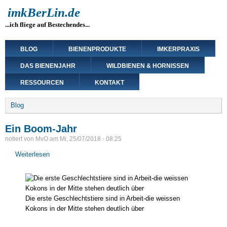
Direkt
imkBerLin.de
zum
...ich fliege auf Bestechendes...
Inhalt
Main
BLOG
BIENENPRODUKTE
IMKERPRAXIS
navigation
DAS BIENENJAHR
WILDBIENEN & HORNISSEN
RESSOURCEN
KONTAKT
Breadcrumb
Blog
Ein Boom-Jahr
notiert von
MvO
am
Mi, 25/07/2018 - 08:25
Weiterlesen
über
Ein
Boom-
Jahr
Die erste Geschlechtstiere sind in Arbeit-die weissen
Kokons in der Mitte stehen deutlich über