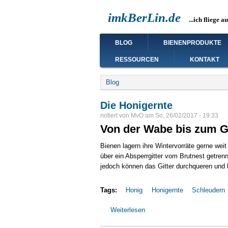
Direkt
imkBerLin.de
zum
...ich fliege a
Inhalt
Main
BLOG
BIENENPRODUKTE
navigation
RESSOURCEN
KONTAKT
Breadcrumb
Blog
Die Honigernte
notiert von
MvO
am
So, 26/02/2017 - 19:33
Von der Wabe bis zum G
Bienen lagern ihre Wintervorräte gerne wei
über ein Absperrgitter vom Brutnest getrenn
jedoch können das Gitter durchqueren und l
Tags:
Honig
Honigernte
Schleudern
Weiterlesen
über
Die