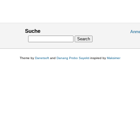
Suche
Anme
User
Search
accou
menu
Theme by
Danetsoft
and
Danang Probo Sayekti
inspired by
Maksimer