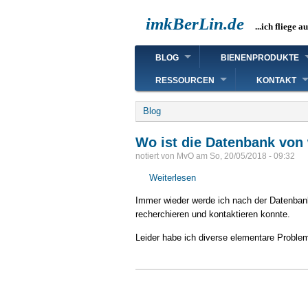
Direkt
imkBerLin.de
zum
...ich fliege a
Inhalt
Main
BLOG
BIENENPRODUKTE
navigation
RESSOURCEN
KONTAKT
Breadcrumb
Blog
Wo ist die Datenbank vo
notiert von
MvO
am
So, 20/05/2018 - 09:32
Weiterlesen
über
Wo
Immer wieder werde ich nach der Datenba
ist
recherchieren und kontaktieren konnte.
die
Datenbank
Leider habe ich diverse elementare Proble
von
www.hymenoptera.de?