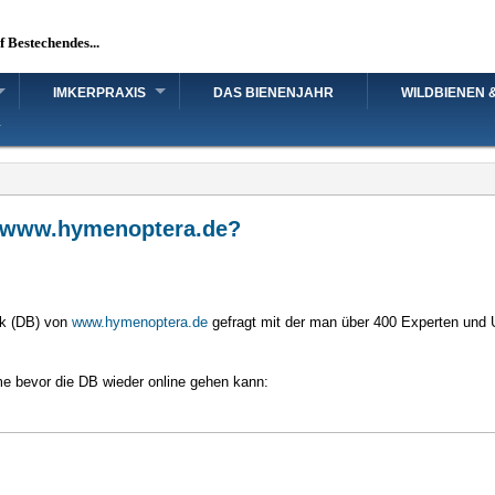
uf Bestechendes...
IMKERPRAXIS
DAS BIENENJAHR
WILDBIENEN 
n www.hymenoptera.de?
nk (DB) von
www.hymenoptera.de
gefragt mit der man über 400 Experten und
me bevor die DB wieder online gehen kann: