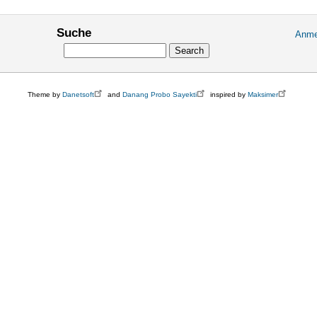
Suche
Anme
User
Search
accou
menu
Theme by
Danetsoft
and
Danang Probo Sayekti
inspired by
Maksimer