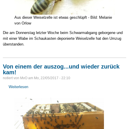
Aus dieser Weiselzelle ist etwas geschlüpft - Bild: Melanie
von Orlow
Die am Donnerstag letzter Woche beim Schwarmabgang geborgene und
mit einer Wabe im Schaukasten deponierte Weiselzelle hat den Umzug
überstanden.
Von einem der auszog...und wieder zurück
kam!
notiert von
MvO
am
Mo, 22/05/2017 - 22:10
Weiterlesen
über
Von
einem
der
auszog...und
wieder
zurück
kam!