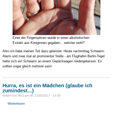
Einer der Fingerspitzen wurde in einen alkoholischen
Extrakt aus Königinnen gegeben....welcher wohl?
Also ich habe meinen Teil dazu geleistet: Heute nachmittag Schwarm-
Alarm und zwar mal an prominenter Stelle - am Flughafen Berlin-Tegel
hatte sich ein Schwarm an einem Gepäckwagen niedergelassen. Es
sollten sogar gleich mehrere sein!
Hurra, es ist ein Mädchen (glaube ich
zumindest...)
notiert von
MvO
am
Mi, 31/05/2017 - 14:59
Weiterlesen
über
Hurra,