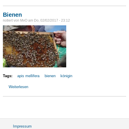
Bienen
notiert von
MvO
am
Do, 02/02/2017 - 23:12
Tags:
apis mellifera
bienen
königin
Weiterlesen
über
Bienen
Impressum