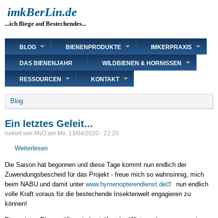
Direkt
imkBerLin.de
zum
...ich fliege auf Bestechendes...
Inhalt
Main
BLOG
BIENENPRODUKTE
IMKERPRAXIS
navigation
DAS BIENENJAHR
WILDBIENEN & HORNISSEN
RESSOURCEN
KONTAKT
Breadcrumb
Blog
Ein letztes Geleit...
notiert von
MvO
am
Mo, 13/04/2020 - 22:20
Weiterlesen
über
Ein
Die Saison hat begonnen und diese Tage kommt nun endlich der
letztes
Zuwendungsbescheid für das Projekt - freue mich so wahnsinnig, mich
Geleit...
beim NABU und damit unter
www.hymenopterendienst.de
nun endlich
volle Kraft voraus für die bestechende Insektenwelt engagieren zu
können!