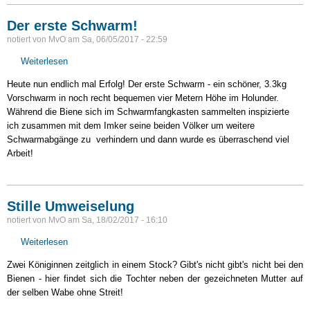
Der erste Schwarm!
notiert von
MvO
am
Sa, 06/05/2017 - 22:59
Weiterlesen
über
Der
Heute nun endlich mal Erfolg! Der erste Schwarm - ein schöner, 3.3kg
erste
Vorschwarm in noch recht bequemen vier Metern Höhe im Holunder.
Schwarm!
Während die Biene sich im Schwarmfangkasten sammelten inspizierte
ich zusammen mit dem Imker seine beiden Völker um weitere
Schwarmabgänge zu verhindern und dann wurde es überraschend viel
Arbeit!
Stille Umweiselung
notiert von
MvO
am
Sa, 18/02/2017 - 16:10
Weiterlesen
über
Stille
Zwei Königinnen zeitglich in einem Stock? Gibt's nicht gibt's nicht bei den
Umweiselung
Bienen - hier findet sich die Tochter neben der gezeichneten Mutter auf
der selben Wabe ohne Streit!