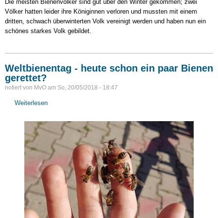
Die meisten Bienenvölker sind gut über den Winter gekommen; zwei
Völker hatten leider ihre Königinnen verloren und mussten mit einem
dritten, schwach überwinterten Volk vereinigt werden und haben nun ein
schönes starkes Volk gebildet.
Weltbienentag - heute schon ein paar Bienen
gerettet?
notiert von
MvO
am
So, 20/05/2018 - 18:47
Weiterlesen
über
Weltbienentag
-
heute
schon
ein
paar
Bienen
gerettet?