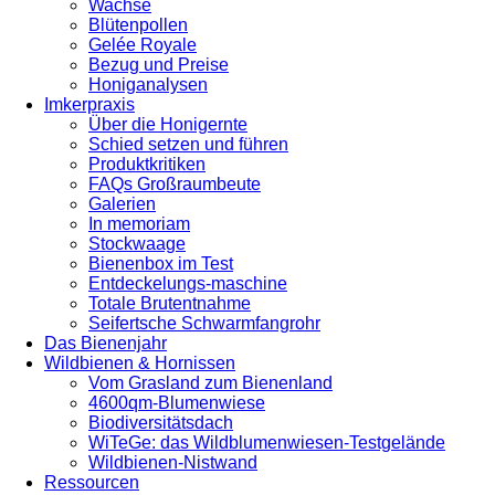
Wachse
Blütenpollen
Gelée Royale
Bezug und Preise
Honiganalysen
Imkerpraxis
Über die Honigernte
Schied setzen und führen
Produktkritiken
FAQs Großraumbeute
Galerien
In memoriam
Stockwaage
Bienenbox im Test
Entdeckelungs-maschine
Totale Brutentnahme
Seifertsche Schwarmfangrohr
Das Bienenjahr
Wildbienen & Hornissen
Vom Grasland zum Bienenland
4600qm-Blumenwiese
Biodiversitätsdach
WiTeGe: das Wildblumenwiesen-Testgelände
Wildbienen-Nistwand
Ressourcen