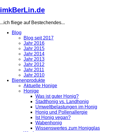
Direkt
imkBerLin.de
zum
Inhalt
...ich fliege auf Bestechendes...
Blog
Blog seit 2017
Main
Jahr 2016
navigation
Jahr 2015
Jahr 2014
Jahr 2013
Jahr 2012
Jahr 2011
Jahr 2010
Bienenprodukte
Aktuelle Honige
Honige
Was ist guter Honig?
Stadthonig vs. Landhonig
Umweltbelastungen im Honig
Honig und Pollenallergie
Ist Honig vegan?
Wabenhonig
Wissenswertes zum Honigglas