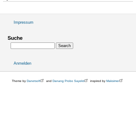
Impressum
Fußbereichsmenü
Suche
Search
Anmelden
User
account
menu
Theme by
Danetsoft
and
Danang Probo Sayekti
inspired by
Maksimer