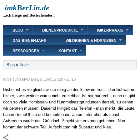
Direkt
imkBerLin.de
zum
...ich fliege auf Bestechendes...
Inhalt
Main
BLOG
BIENENPRODUKTE
IMKERPRAXIS
navigation
DAS BIENENJAHR
WILDBIENEN & HORNISSEN
RESSOURCEN
KONTAKT
Breadcrumb
Blog
Node
notiert von
MvO
am
Do, 14/05/2020 - 23:15
Bisher ist es vergleichsweise ruhig an der Schwarmfront - drei Schwärme
bisher; zwei weitere waren nicht erreichbar. Ist mir nur recht, denn es gibt
doch so viele Hornissen- und Hummelnestgründungen derzeit, zu denen
wir beraten müssen. Dauernd klingelt das Telefon - man merkt, die Leute
haben HomeOffice und bemerken die Untermieter eher als sonst.
Außerdem wurde das Gründach-Projekt weiter voran getrieben. Nun
kommt der schwere Teil: Aufschütten mit Substrat und Kies...