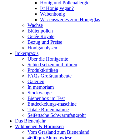
Honig und Pollenallergie
Ist Honig vegan?
Wabenhonig
Wissenswertes zum Honigglas
Wachse
Blütenpollen
Gelée Royale
Bezug und Preise
Honiganalysen
Imkerpraxis
Über die Honigernte
Schied setzen und führen
Produktkritiken
FAQs Großraumbeute
Galerien
In memoriam
Stockwaage
Bienenbox im Test
Entdeckelungs-maschine
Totale Brutentnahme
Seifertsche Schwarmfangrohr
Das Bienenjahr
Wildbienen & Hornissen
Vom Grasland zum Bienenland
4600qm-Blumenwiese