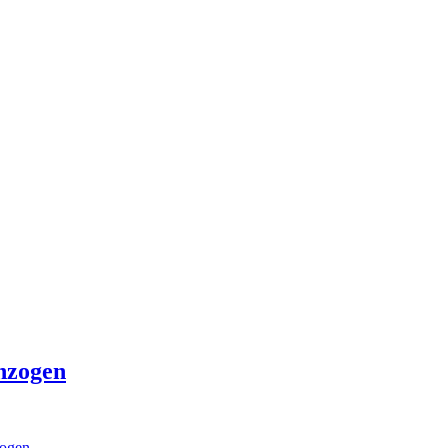
inzogen
zogen