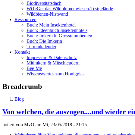
Biodiversitätsdach
WiTeGe: das Wildblumenwiesen-Testgelände
Wildbienen-Nistwand
Ressourcen
Buch: Mein Insektenhotel
Buch: Ideenbuch Insektenhotels
Buch: Imkern in Grossraumbeuten
Buch: Die Imkerin
Terminkalender
Kontakt
Impressum & Datenschutz
Mitimkern & Mitschleudern
Bee-Me
Wissenswertes zum Honigglas
Breadcrumb
Blog
Von welchen, die auszogen....und wieder e
notiert von
MvO
am
Mi, 23/05/2018 - 21:15
Weiterlesen
über Von welchen, die auszogen....und wieder ein