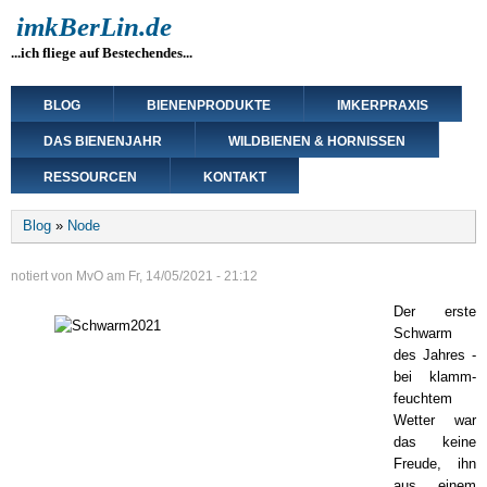
Direkt
imkBerLin.de
zum
...ich fliege auf Bestechendes...
Inhalt
Main
BLOG
BIENENPRODUKTE
IMKERPRAXIS
navigation
DAS BIENENJAHR
WILDBIENEN & HORNISSEN
RESSOURCEN
KONTAKT
Breadcrumb
Blog
Node
notiert von
MvO
am
Fr, 14/05/2021 - 21:12
Der erste
Schwarm
des Jahres -
bei klamm-
feuchtem
Wetter war
das keine
Freude, ihn
aus einem