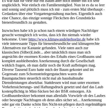
Es war halt für viele nur ein Baum aber noch immer bin ich sehr
unglücklich. War einfach ein Familienmitglied. Nun ist es da so leer
und sonnig und plötzlich muss ich mir - zum ersten Mal überhaupt -
Gedanken über eine Vorgartengestaltung machen. Eigentlich auch
eine Chance, das einzige sonnige Fleckchen des Grundstücks
bienenfreundlich zu gestalten.
Inzwischen habe ich ja schon nach einem würdigen Nachfolger
gesucht wenngleich ich weiss, dass ich ihn niemals wieder
bekomme. Unter
https://www.klimawandelgehoelze.de
habe ich
viele interessante Tipps für bienenfreundliche und klimagerechte
Alternativen zur Kastanie gefunden. Viele raten auch zur
klassischen (Silber)Linde... aber tatsächlich muss man sich
angesichts der enormen Kosten des Erhalts eines Großbaums und
komplett ausbleibenden Anerkennung durch die Gesellschaft
wirklich fragen, ob man dafür noch die Kraft aufbringen mag.
Diverse Tausend Euro hatte mich der Baum gekostet und im
Gegensatz zum Schornsteinfegergutachten waren die
Baumgutachten steuerlich nicht mal als haushaltsnahe
Dienstleistungen absetzbar. Stattdessen wird man unter enormen
Verkehrssicherungs- und Haftungsdruck gesetzt und darf das Laub
kostenpflichtig in Mini-Säcken bei der BSR entsorgen. Als
Großbaumbesitzer bekommt man allenfalls Vorwürfe ob des Laubes
oder besorgte Nachfragen ob denn alles sicher sei... Anerkennung
oder gar ein Danke schön fürs Nicht-tot-pflegen durch regelmäßigen