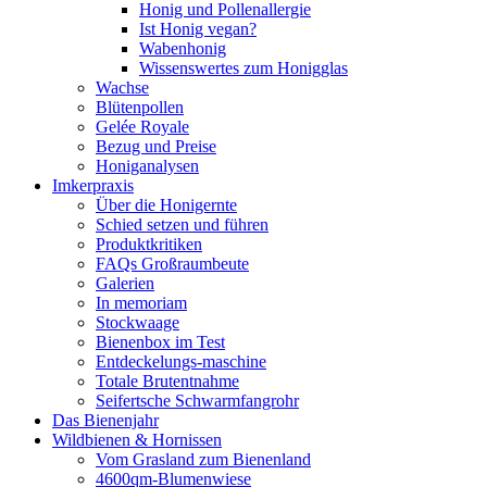
Honig und Pollenallergie
Ist Honig vegan?
Wabenhonig
Wissenswertes zum Honigglas
Wachse
Blütenpollen
Gelée Royale
Bezug und Preise
Honiganalysen
Imkerpraxis
Über die Honigernte
Schied setzen und führen
Produktkritiken
FAQs Großraumbeute
Galerien
In memoriam
Stockwaage
Bienenbox im Test
Entdeckelungs-maschine
Totale Brutentnahme
Seifertsche Schwarmfangrohr
Das Bienenjahr
Wildbienen & Hornissen
Vom Grasland zum Bienenland
4600qm-Blumenwiese