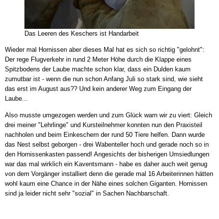
Das Leeren des Keschers ist Handarbeit
Wieder mal Hornissen aber dieses Mal hat es sich so richtig "gelohnt":
Der rege Flugverkehr in rund 2 Meter Höhe durch die Klappe eines
Spitzbodens der Laube machte schon klar, dass ein Dulden kaum
zumutbar ist - wenn die nun schon Anfang Juli so stark sind, wie sieht
das erst im August aus?? Und kein anderer Weg zum Eingang der
Laube...
Also musste umgezogen werden und zum Glück warn wir zu viert: Gleich
drei meiner "Lehrlinge" und Kursteilnehmer konnten nun den Praxisteil
nachholen und beim Einkeschern der rund 50 Tiere helfen. Dann wurde
das Nest selbst geborgen - drei Wabenteller hoch und gerade noch so in
den Hornissenkasten passend! Angesichts der bisherigen Umsiedlungen
war das mal wirklich ein Kaventsmann - habe es daher auch weit genug
von dem Vorgänger installiert denn die gerade mal 16 Arbeiterinnen hätten
wohl kaum eine Chance in der Nähe eines solchen Giganten. Hornissen
sind ja leider nicht sehr "sozial" in Sachen Nachbarschaft.