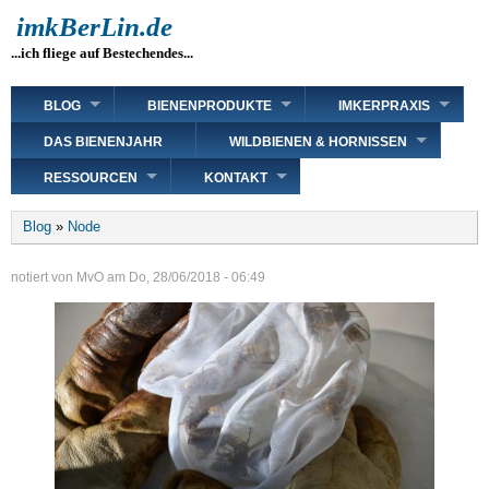
Direkt
imkBerLin.de
zum
...ich fliege auf Bestechendes...
Inhalt
Main
BLOG
BIENENPRODUKTE
IMKERPRAXIS
navigation
DAS BIENENJAHR
WILDBIENEN & HORNISSEN
RESSOURCEN
KONTAKT
Breadcrumb
Blog
Node
notiert von
MvO
am
Do, 28/06/2018 - 06:49