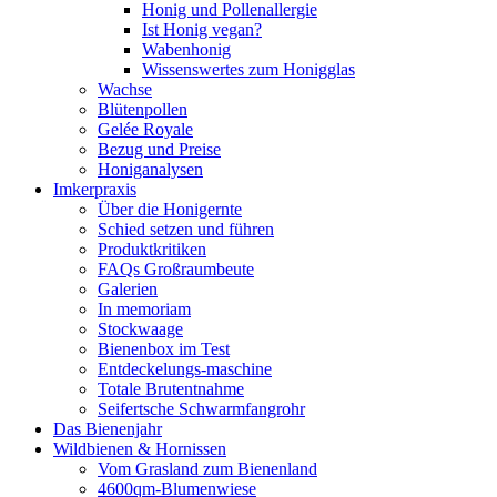
Honig und Pollenallergie
Ist Honig vegan?
Wabenhonig
Wissenswertes zum Honigglas
Wachse
Blütenpollen
Gelée Royale
Bezug und Preise
Honiganalysen
Imkerpraxis
Über die Honigernte
Schied setzen und führen
Produktkritiken
FAQs Großraumbeute
Galerien
In memoriam
Stockwaage
Bienenbox im Test
Entdeckelungs-maschine
Totale Brutentnahme
Seifertsche Schwarmfangrohr
Das Bienenjahr
Wildbienen & Hornissen
Vom Grasland zum Bienenland
4600qm-Blumenwiese