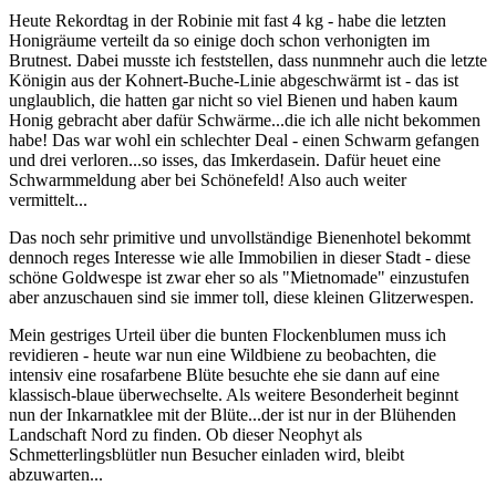
Heute Rekordtag in der Robinie mit fast 4 kg - habe die letzten
Honigräume verteilt da so einige doch schon verhonigten im
Brutnest. Dabei musste ich feststellen, dass nunmnehr auch die letzte
Königin aus der Kohnert-Buche-Linie abgeschwärmt ist - das ist
unglaublich, die hatten gar nicht so viel Bienen und haben kaum
Honig gebracht aber dafür Schwärme...die ich alle nicht bekommen
habe! Das war wohl ein schlechter Deal - einen Schwarm gefangen
und drei verloren...so isses, das Imkerdasein. Dafür heuet eine
Schwarmmeldung aber bei Schönefeld! Also auch weiter
vermittelt...
Das noch sehr primitive und unvollständige Bienenhotel bekommt
dennoch reges Interesse wie alle Immobilien in dieser Stadt - diese
schöne Goldwespe ist zwar eher so als "Mietnomade" einzustufen
aber anzuschauen sind sie immer toll, diese kleinen Glitzerwespen.
Mein gestriges Urteil über die bunten Flockenblumen muss ich
revidieren - heute war nun eine Wildbiene zu beobachten, die
intensiv eine rosafarbene Blüte besuchte ehe sie dann auf eine
klassisch-blaue überwechselte. Als weitere Besonderheit beginnt
nun der Inkarnatklee mit der Blüte...der ist nur in der Blühenden
Landschaft Nord zu finden. Ob dieser Neophyt als
Schmetterlingsblütler nun Besucher einladen wird, bleibt
abzuwarten...