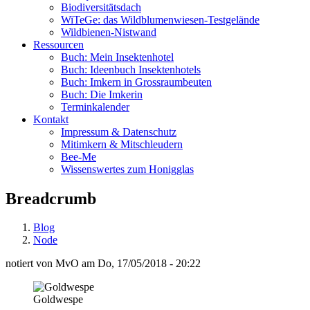
Biodiversitätsdach
WiTeGe: das Wildblumenwiesen-Testgelände
Wildbienen-Nistwand
Ressourcen
Buch: Mein Insektenhotel
Buch: Ideenbuch Insektenhotels
Buch: Imkern in Grossraumbeuten
Buch: Die Imkerin
Terminkalender
Kontakt
Impressum & Datenschutz
Mitimkern & Mitschleudern
Bee-Me
Wissenswertes zum Honigglas
Breadcrumb
Blog
Node
notiert von
MvO
am
Do, 17/05/2018 - 20:22
Goldwespe