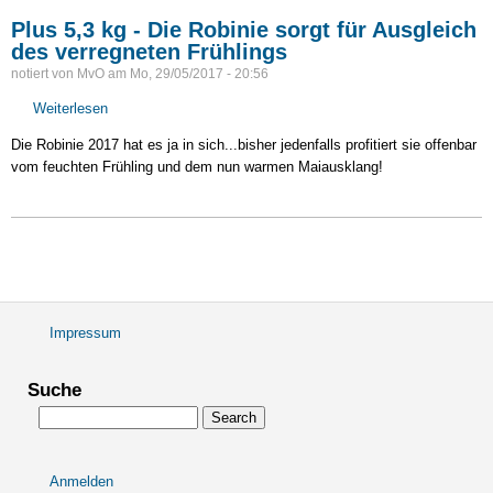
Plus 5,3 kg - Die Robinie sorgt für Ausgleich
des verregneten Frühlings
notiert von
MvO
am
Mo, 29/05/2017 - 20:56
Weiterlesen
über
Plus
Die Robinie 2017 hat es ja in sich...bisher jedenfalls profitiert sie offenbar
5,3
vom feuchten Frühling und dem nun warmen Maiausklang!
kg
-
Die
Robinie
sorgt
für
Ausgleich
des
Impressum
Fußbereichsmenü
verregneten
Frühlings
Suche
Search
Anmelden