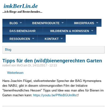
Direkt
imkBerLin.de
zum
...ich fliege auf Bestechendes...
Inhalt
Main
BLOG
BIENENPRODUKTE
IMKERPRAXIS
navigation
DAS BIENENJAHR
WILDBIENEN & HORNISSEN
RESSOURCEN
KONTAKT
Breadcrumb
Blog
Tipps für den (wild)bienengerechten Garten
notiert von
MvO
am
Di, 14/11/2017 - 12:13
Weiterlesen
über
Tipps
Hans-Joachim Flügel, stellvertretender Sprecher der BAG Hymenoptera
für
des NABU, gibt in diesem stimmungsvollen Film der Initiative
den
"bienenfreundliches Hessen" Tipps und Idee was man alles für Bienen im
(wild)bienengerechten
Garten machen kann:
https://youtu.be/PfNsBGUm9ls
Garten